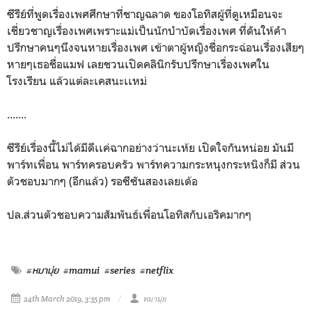
ซีรีย์ที่พูดเรื่องเพศศึกษาที่ชาญฉลาด ของโอทิสผู้ที่ดูเหมือนจะ
เชี่ยวชาญเรื่องเพศเพราะแม่เป็นนักบำบัดเรื่องเพศ ที่ดันให้คำ
ปรึกษาคนๆนึงจนหายเรื่องเพศ เข้าตาผู้หญิงชื่อกระฉ่อนเรื่องเสียๆ
หายๆเธอชื่อแมฟ เลยชวนเปิดคลินิกรับปรึกษาเรื่องเพศใน
โรงเรียน แล้วแต่ละเคสนะเเหม่
...
.
...
ซีรีย์เรื่องนี้ไม่ได้มีดีเเค่ฉากอย่างว่านะเห้ย เปิดใจกันหน่อย มันมี
พาร์ทเพื่อน พาร์ทครอบครัว พาร์ทความกระหนุงกระหนิงก็มี ส่วน
ตัวชอบมากๆ (อีกแล้ว) รอซีซันสองเลยเด้อ
ปล.ส่วนตัวชอบความสัมพันธ์เพื่อนโอทิสกับเอริคมากๆ
#หมามุ่ย
#mamui
#series
#netflix
24th March 2019, 3:35 pm
หมามุ่ย