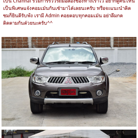
เป็น Channal รวมการรีวิวรถมือสองของทางเราไว้ อยากดูคันไหน
เป็นพิเศษแจ้งคอมเม้นกันเข้ามาได้เลยนะครับ หรือจะแนะนำติด
ชมก็ยินดีรับฟัง เรามี Admin คอยตอบทุกคอมเม้น อย่าลืมกด
ติดตามกันด้วยนะครับ^^