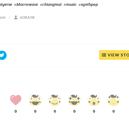
iyerse
#Macrowave
#chiangmai
#music
#synthpop
9 am
AORAOR
VIEW ST
0
0
0
0
0
0