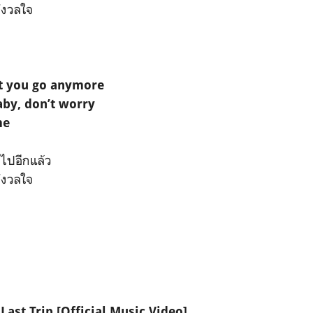
กังวลใจ
et you go anymore
aby, don’t worry
me
ไปอีกแล้ว
กังวลใจ
Last Trip [Official Music Video]