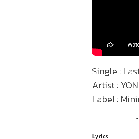
Single : Las
Artist : Y
Label : Min
"
Lyrics