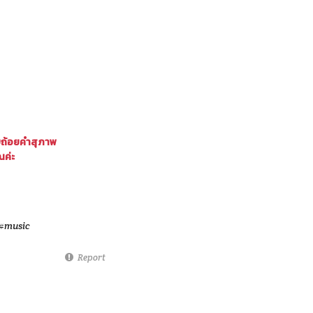
ยถ้อยคำสุภาพ
ณค่ะ
#music
Report