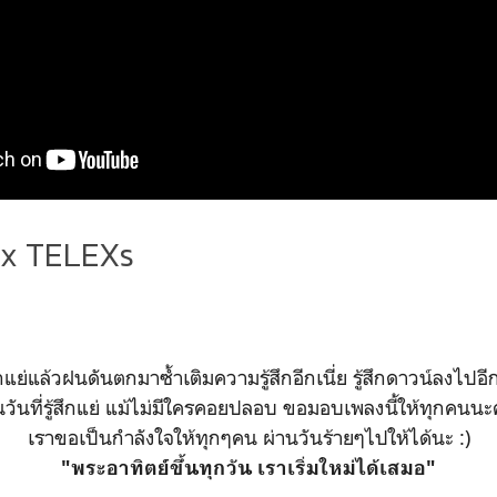
Ex TELEXs
้สึกแย่แล้วฝนดันตกมาซ้ำเติมความรู้สึกอีกเนี่ย รู้สึกดาวน์ลงไปอี
นวันที่รู้สึกแย่ แม้ไม่มีใครคอยปลอบ ขอมอบเพลงนี้ให้ทุกคนนะ
เราขอเป็นกำลังใจให้ทุกๆคน ผ่านวันร้ายๆไปให้ได้นะ :)
"พระอาทิตย์ขึ้นทุกวัน เราเริ่มใหม่ได้เสมอ"