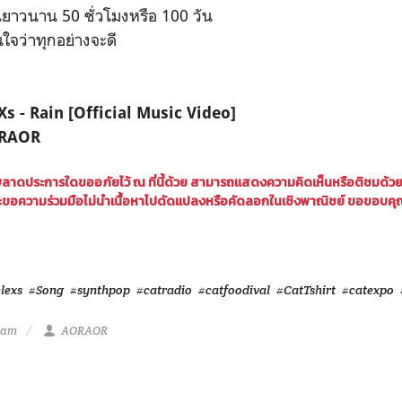
นยาวนาน 50 ชั่วโมงหรือ 100 วัน
นใจว่าทุกอย่างจะดี
Xs - Rain [Official Music Video]
ORAOR
พลาดประการใดขออภัยไว้ ณ ที่นี้ด้วย สามารถแสดงความคิดเห็นหรือติชมด้ว
ขอความร่วมมือไม่นำเนื้อหาไปดัดแปลงหรือคัดลอกในเชิงพาณิชย์ ขอขอบคุ
elexs
#Song
#synthpop
#catradio
#catfoodival
#CatTshirt
#catexpo
5 am
AORAOR