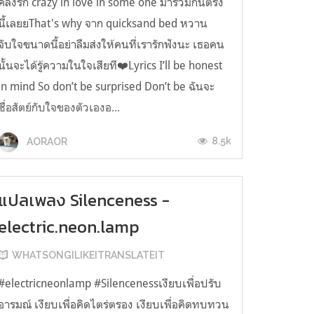
คลั่งรัก crazy in love in some one มารวมกันตรง
นี้เลยยThat's why จาก quicksand bed หวาน
จับใจขนาดนี้อย่าลืมส่งให้คนที่เรารักฟังนะ เธอคน
นั้นจะได้รู้ความในใจเสียที❤️Lyrics I’ll be honest
in mind So don’t be surprised Don’t be ฉันจะ
ซื่อสัตย์กับใจของตัวเองอ...
8.5k
AORAOR
แปลเพลง Silenceness -
electric.neon.lamp
WHATSONGILIKEITRANSLATEIT
#electricneonlamp #Silencenessเงียบเพื่อปรับ
อารมณ์ เงียบเพื่อคิดไตร่ตรอง เงียบเพื่อคิดทบทวน