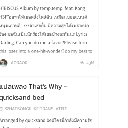
HIBISCUS Album by temp.temp. feat. Kong
H3F"อยากให้เธอคลั่งไคล้ฉัน เหมือนบอยแบนด์
หนุ่มเกาหลี" ??‍?ถ้าเธอยิ้ม มีความสุขได้เพราะนัก
ร้อง ขอฉันเป็นนักร้องให้เธอบ้างละกันนะ Lyrics
Darling, Can you do me a favor?Please turn
this loser into a one-hit-wonderI do my best to
write a catchy song but all I ...
1.3M
AORAOR
แปลเพลง That's Why -
quicksand bed
WHATSONGILIKEITRANSLATEIT
Arranged by quicksand bedใครมี่กำลังมีความรัก