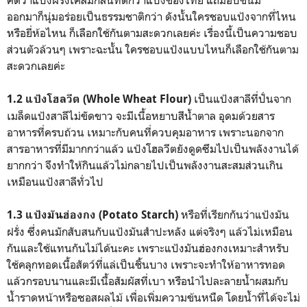
ออกมาก็นุ่มอร่อยเป็นธรรมชาติกว่า ดังนั้นใครชอบแป้งจากที่ไหน
หรือยี่ห้อไหน ก็เลือกใช้กันตามสะดวกเลยค่ะ เรื่องนี้เป็นความชอบ
ส่วนตัวล้วนๆ เพราะฉะนั้น ใครชอบแป้งแบบไหนก็เลือกใช้กันตาม
สะดวกเลยค่ะ
เป็นแป้งสาลีที่ปั่นจาก
1.2 แป้งโฮลวีต (Whole Wheat Flour)
เมล็ดแป้งสาลีไม่ขัดขาว จะมีเนื้อหยาบสีน้ำตาล อุดมด้วยสาร
อาหารที่ครบถ้วน เหมาะกับคนที่ควบคุมอาหาร เพราะนอกจาก
สารอาหารที่มีมากกว่าแล้ว แป้งโฮลวีตยังดูดซึมไปเป็นพลังงานได้
ยากกว่า จึงทำให้กินแล้วไม่กลายไปเป็นพลังงานสะสมส่วนเกิน
เหมือนแป้งสาลีทั่วไป
หรือที่เรียกกันว่าแป้งมัน
1.3 แป้งมันฮ่องกง (Potato Starch)
ฝรั่ง ซึ่งคนมักสับสนกับแป้งมันสำปะหลัง แต่จริงๆ แล้วไม่เหมือน
กันและใช้แทนกันไม่ได้นะคะ เพราะแป้งมันฮ่องกงเหมาะสำหรับ
ใช้คลุกทอดเนื้อสัตว์ที่แล่เป็นชิ้นบาง เพราะจะทำให้อาหารทอด
แล้วกรอบนานและมีเนื้อสัมผัสที่เบา หรือนำไปละลายน้ำผสมกับ
น้ำราดหน้าหรือซอสผลไม้ เพื่อเพิ่มความข้นหนืด โดยน้ำที่ได้จะไม่