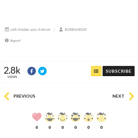
10th October 2017, 6:06 am
BUNBOOKISH
Report
2.8k
SUBSCRIBE
VIEWS
PREVIOUS
NEXT
0
0
0
0
0
0