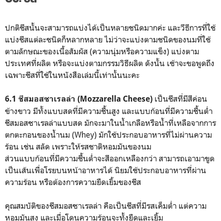
ปกติชีสนั้นจะสามารถแบ่งได้เป็นหลายชนิดมากค่ะ และวีธีการที่ใช้
แบ่งชีสแต่ละชนิดก็หลากหลาย ไม่ว่าจะแบ่งตามชนิดของนมที่ใช้
ตามลักษณะของเนื้อสัมผัส (ความนุ่มหรือความแข็ง) แบ่งตาม
ประเทศที่ผลิต หรือจะแบ่งตามกรรมวิธีผลิต ดังนั้น เช้าจะขอพูดถึง
เฉพาะชีสที่ใช้ในหนังสือเล่มนี้เท่านั้นนะคะ
เป็นชีสที่มีสีค่อน
6.1 ชีสมอสซาเรลล่า (Mozzarella Cheese)
ข้างขาว มีทั้งแบบสดที่มีความชื้นสูง และแบบก้อนที่มีความชื้นต่ำ
ชีสมอสซาเรลล่าแบบสด มักจะมาในน้ำเกลือหรือน้ำที่เหลือจากการ
ตกตะกอนของน้ำนม (Whey) มักใช้ประกอบอาหารที่ไม่ผ่านความ
ร้อน เช่น สลัด เพราะให้รสชาติหอมมันของนม
ส่วนแบบก้อนที่มีความชื้นต่ำจะสีออกเหลืองกว่า สามารถเอามาขูด
เป็นเส้นเพื่อโรยบนหน้าอาหารได้ นิยมใช้ประกอบอาหารที่ผ่าน
ความร้อน หรือต้องการความยืดเยิ้มของชีส
คุณสมบัติของชีสมอสซาเรลล่า คือเป็นชีสที่มีรสเค็มต่ำ แต่ความ
หอมมันสูง และเมื่อโดนความร้อนจะทั้งยืดและเยิ้ม