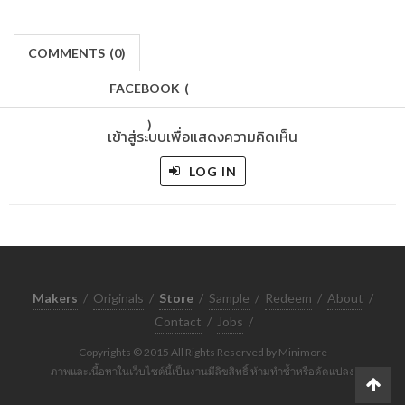
COMMENTS
(
0)
FACEBOOK
(
)
เข้าสู่ระบบเพื่อแสดงความคิดเห็น
LOG IN
Makers
/
Originals
/
Store
/
Sample
/
Redeem
/
About
/
Contact
/
Jobs
/
Copyrights © 2015 All Rights Reserved by Minimore
ภาพและเนื้อหาในเว็บไซต์นี้เป็นงานมีลิขสิทธิ์ ห้ามทำซ้ำหรือดัดแปลง