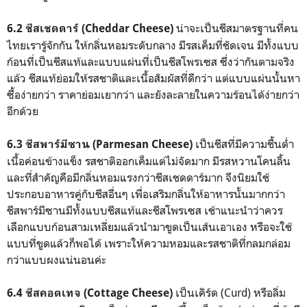
น่าจะเป็นชีสมาตรฐานที่คน
6.2 ชีสเชดดาร์ (Cheddar Cheese)
ไทยเรารู้จักกัน ให้กลิ่นหอมระดับกลาง มีรสเค็มที่ชัดเจน มีทั้งแบบ
ก้อนที่เป็นชีสแท้และแบบแผ่นที่เป็นชีสโพรเซส ซึ่งว่ากันตามจริง
แล้ว ชีสแท้ย่อมให้รสชาติและเนื้อสัมผัสที่ดีกว่า แต่แบบแผ่นนั้นหา
ซื้อง่ายกว่า ราคาย่อมเยากว่า และยังละลายในความร้อนได้ง่ายกว่า
อีกด้วย
เป็นชีสที่มีความชื้นต่ำ
6.3 ชีสพาร์มีซาน (Parmesan Cheese)
เนื้อค่อนข้างแข็ง รสชาติออกเค็มแต่ไม่จัดมาก มีรสหวานโคนลิ้น
และที่สำคัญคือมีกลิ่นหอมแรงกว่าชีสเชดดาร์มาก จึงนิยมใช้
ประกอบอาหารคู่กับชีสอื่นๆ เพื่อเสริมกลิ่นให้อาหารนั้นมากกว่า
ชีสพาร์มีซานมีทั้งแบบชีสแท้และชีสโพรเซส เช้าแนะนำว่าควร
เลือกแบบก้อนสามเหลี่ยมแล้วนำมาขูดเป็นเส้นเอาเอง หรือจะใช้
แบบที่ขูดแล้วก็พอได้ เพราะให้ความหอมและรสชาติที่กลมกล่อม
กว่าแบบผงแน่นอนค่ะ
เป็นเคิร์ด (Curd) หรือลิ่ม
6.4 ชีสคอตเทจ (Cottage Cheese)