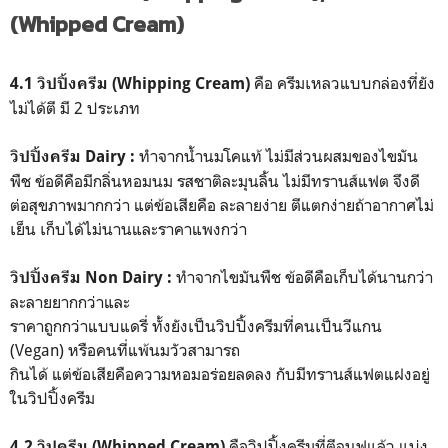
(Whipped Cream)
คือ ครีมเหลวแบบกล่องที่ยัง
4.1 วิปปิ้งครีม (Whipping Cream)
ไม่ได้ตี มี 2 ประเภท
ทำจากน้ำนมโคแท้ ไม่มีส่วนผสมของไขมัน
วิปปิ้งครีม Dairy :
พืช ข้อดีคือมีกลิ่นหอมนม รสชาติละมุนลิ้น ไม่มีทรานส์แฟต จึงดี
ต่อสุขภาพมากกว่า แต่ข้อเสียคือ ละลายง่าย ตีแตกง่ายถ้าอากาศไม่
เย็น เก็บได้ไม่นานและราคาแพงกว่า
ทำจากไขมันพืช ข้อดีคือเก็บได้นานกว่า
วิปปิ้งครีม Non Dairy :
ละลายยากกว่าและ
ราคาถูกกว่าแบบแดรี่ ทั้งยังเป็นวิปปิ้งครีมที่คนเป็นวีแกน
(Vegan) หรือคนที่แพ้นมวัวสามารถ
กินได้ แต่ข้อเสียคือความหอมอร่อยลดลง กับมีทรานส์แฟตแฝงอยู่
ในวิปปิ้งครีม
คือวิปปิ้งครีมที่ตีจนฟูแล้ว แบ่ง
4.2 วิปครีม (Whipped Cream)