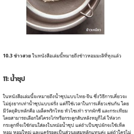
ในหนังสือเล่มนี้หมายถึงข้าวหอมมะลิที่หุงแล้ว
10.3 ข้าวสวย
11: น้ำซุป
ในหนังสือเล่มนี้จะหมายถึงน้ำซุปแบบไทย-จีน ซึ่งวิธีการเคี่ยวจะ
ไม่ยุ่งยากเท่าน้ำซุปแบบฝรั่ง แต่ก็ใช้เวลาในการเคี่ยวเช่นกัน โดย
มีวัตถุดิบหลักคือ เมล็ดพริกไทย หัวไชเท้า รากผักชี และกระเทียม
โดยสามารถเลือกใส่โครงไก่หรือกระดูกสันหลังหมูก็ได้ ให้ลวก
กระดูกที่จะใช้ก่อนใส่ลงในหม้อน้ำซุป แต่ถ้าเป็นซุปผักจะใช้เห็ด
หอม หอมใหญ่ และแคร์รอตเป็นส่วนผสมหลักแทนค่ะ แต่ถ้าใครไม่