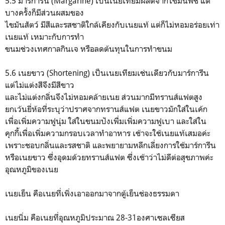
5.5 มาร์การีน (Margarine) เป็นเนยเทียมผลิตจากไขมันพืช แต่
บางครั้งก็มีส่วนผสมของ
ไขมันสัตว์ มีสีและรสชาติใกล้เคียงกับเนยแท้ แต่ก็ไม่หอมอร่อยเท่า
เนยแท้ เหมาะกับการทำ
ขนมช่วงเทศกาลกินเจ หรือลดต้นทุนในการทำขนม
5.6 เนยขาว (Shortening) เป็นเนยเทียมเช่นเดียวกับมาร์การีน
แต่ไม่แต่งสีจึงมีสีขาว
และไม่แต่งกลิ่นจึงไม่หอมคล้ายเนย ส่วนมากมีทรานส์แฟตสูง
ยกเว้นยี่ห้อที่ระบุว่าปราศจากทรานส์แฟต เนยขาวมักใส่ในเค้ก
เพื่อเพิ่มความฟูนุ่ม ใส่ในขนมปังเพื่มเพิ่มความฟูเบา และใส่ใน
คุกกี้เพื่อเพิ่มความกรอบเวลาทำอาหาร เช้าจะใช้เนยแท้เสมอค่ะ
เพราะชอบกลิ่นและรสชาติ และพยายามหลีกเลี่ยงการใช้มาร์การีน
หรือเนยขาว ซึ่งอุดมด้วยทรานส์แฟต ซึ่งเช้าว่าไม่ดีต่อสุขภาพค่ะ
อุณหภูมิของเนย
เนยเย็น คือเนยที่เพิ่งเอาออกมาจากตู้เย็นช่องธรรมดา
เนยนิ่ม คือเนยที่อุณหภูมิประมาณ 28-31องศาเซลเซียส