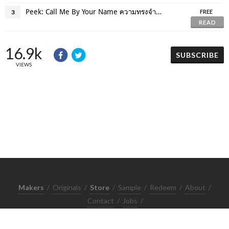
Peek: Call Me By Your Name ความทรงจำในค่ำฤดูร้อน
3
FREE
READ
16.9k
SUBSCRIBE
VIEWS
Makers
/
Originals
/
Store
/
Sample
/
Redeem
/
About
/
Contact
/
Jobs
/
Copyrights © 2015 All Rights Reserved by Minimore
ภาพและเนื้อหาในเว็บไซต์นี้เป็นงานมีลิขสิทธิ์ ห้ามทำซ้ำหรือดัดแปลง