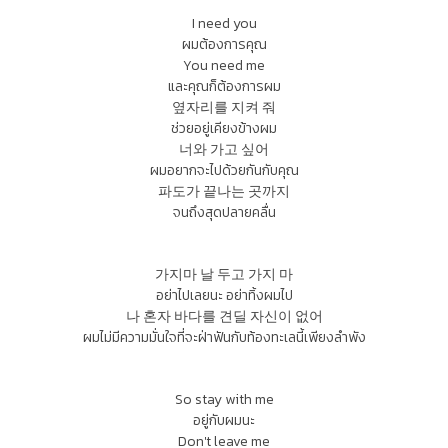
I need you
ผมต้องการคุณ
You need me
และคุณก็ต้องการผม
옆자리를 지켜 줘
ช่วยอยู่เคียงข้างผม
너와 가고 싶어
ผมอยากจะไปด้วยกันกับคุณ
파도가 끝나는 곳까지
จนถึงสุดปลายคลื่น
가지마 날 두고 가지 마
อย่าไปเลยนะ อย่าทิ้งผมไป
나 혼자 바다를 견딜 자신이 없어
ผมไม่มีความมั่นใจที่จะฝ่าฟันกับท้องทะเลนี้เพียงลำพัง
So stay with me
อยู่กับผมนะ
Don't leave me