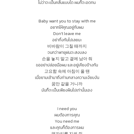
ไม่ว่าจะเป็นคลื่นแบบใด ผมก็จะอดทน
Baby want you to stay with me
อยากให้คุณอยู่กับผม
Don't leave me
อย่าทิ้งกันไปเลยนะ
비바람이 그칠 때까지
จนกว่าพายุฝนจะสงบลง
손을 놓지 말고 곁에 남아 줘
ขออย่าปล่อยมือผม และอยู่เคียงข้างกัน
고요함 속에 아침이 올 땐
เมื่อยามเช้ามาถึงท่ามกลางความเงียบงัน
꿈만 같을 거니까
มันก็จะเป็นเพียงฝันไปเท่านั้นเอง
I need you
ผมต้องการคุณ
You need me
และคุณก็ต้องการผม
옆자리를 지켜 줘