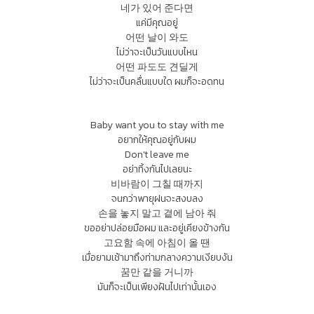
네가 있어 준다면
แค่มีคุณอยู่
어떤 날이 와도
ไม่ว่าจะเป็นวันแบบไหน
어떤 파도도 견딜게
ไม่ว่าจะเป็นคลื่นแบบใด ผมก็จะอดทน
Baby want you to stay with me
อยากให้คุณอยู่กับผม
Don't leave me
อย่าทิ้งกันไปเลยนะ
비바람이 그칠 때까지
จนกว่าพายุฝนจะสงบลง
손을 놓지 말고 곁에 남아 줘
ขออย่าปล่อยมือผม และอยู่เคียงข้างกัน
고요함 속에 아침이 올 땐
เมื่อยามเช้ามาถึงท่ามกลางความเงียบงัน
꿈만 같을 거니까
มันก็จะเป็นเพียงฝันไปเท่านั้นเอง