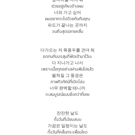
ช่วยอยู่เคียงข้างผม
너와 가고 싶어
ผมอยากจะไปด้วยกันกับคุณ
파도가 끝나는 곳까지
จนถึงสุดปลายคลื่น
다가오는 저 폭풍우를 견뎌 줘
อดทนกับมรสุมที่พัดเข้ามาไว้นะ
다 지나가고 나서
เพราะเมื่อทุกอย่างผ่านพ้นไปแล้ว
펼쳐질 그 풍경은
ภาพทิวทัศน์ที่เปิดโล่ง
너무 완벽할 테니까
จะสมบูรณ์แบบยิ่งกว่าที่เคย
잔잔한 날도
ทั้งวันที่เงียบสงบ
가끔은 일렁이는 날도
ทั้งวันที่คลื่นกระเพื่อมไหว