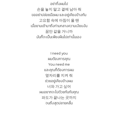
อย่าทิ้งผมไป
손을 놓지 말고 곁에 남아 줘
ขออย่าปล่อยมือผม และอยู่เคียงข้างกัน
고요함 속에 아침이 올 땐
เมื่อยามเช้ามาถึงท่ามกลางความเงียบงัน
꿈만 같을 거니까
มันก็จะเป็นเพียงฝันไปเท่านั้นเอง
I need you
ผมต้องการคุณ
You need me
และคุณก็ต้องการผม
옆자리를 지켜 줘
ช่วยอยู่เคียงข้างผม
너와 가고 싶어
ผมอยากจะไปด้วยกันกับคุณ
파도가 끝나는 곳까지
จนถึงสุดปลายคลื่น