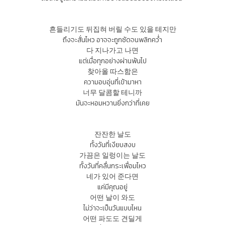
흔들리기도 뒤집혀 버릴 수도 있을 테지만
ถึงจะสั่นไหว อาจจะถูกซัดจนพลิกคว่ำ
다 지나가고 나면
แต่เมื่อทุกอย่างผ่านพ้นไป
찾아올 따스함은
ความอบอุ่นที่เข้ามาหา
너무 달콤할 테니까
มันจะหอมหวานยิ่งกว่าที่เคย
잔잔한 날도
ทั้งวันที่เงียบสงบ
가끔은 일렁이는 날도
ทั้งวันที่คลื่นกระเพื่อมไหว
네가 있어 준다면
แค่มีคุณอยู่
어떤 날이 와도
ไม่ว่าจะเป็นวันแบบไหน
어떤 파도도 견딜게