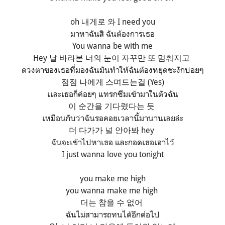
oh 내게로 와 I need you
มาหาฉันสิ ฉันต้องการเธอ
You wanna be with me
Hey 날 바라본 너의 눈이 자꾸만 또 멈춰지고
ดวงตาของเธอที่มองฉันมันทำให้ฉันต้องหยุดชะงักบ่อยๆ
점점 나에게 스며드는걸 (Yes)
เเละเธอก็ค่อยๆ แทรกซึมเข้ามาในตัวฉัน
이 순간을 기다렸다는 듯
เหมือนกับว่าฉันรอคอยเวลานี้มานานเลยล่ะ
더 다가가 널 안아봐 hey
ฉันจะเข้าไปหาเธอ และกอดเธอเอาไว้
I just wanna love you tonight
you make me high
you wanna make me high
더는 참을 수 없어
ฉันไม่สามารถทนได้อีกต่อไป