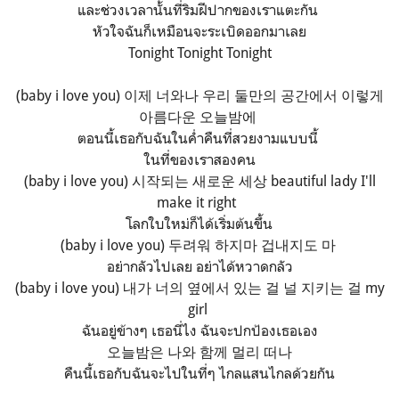
และช่วงเวลานั้นที่ริมฝีปากของเราแตะกัน
หัวใจฉันก็เหมือนจะระเบิดออกมาเลย
Tonight Tonight Tonight
(baby i love you) 이제 너와나 우리 둘만의 공간에서 이렇게
아름다운 오늘밤에
ตอนนี้เธอกับฉันในค่ำคืนที่สวยงามแบบนี้
ในที่ของเราสองคน
(baby i love you) 시작되는 새로운 세상 beautiful lady I'll
make it right
โลกใบใหม่ก็ได้เริ่มต้นขึ้น
(baby i love you) 두려워 하지마 겁내지도 마
อย่ากลัวไปเลย อย่าได้หวาดกลัว
(baby i love you) 내가 너의 옆에서 있는 걸 널 지키는 걸 my
girl
ฉันอยู่ข้างๆ เธอนี่ไง ฉันจะปกป้องเธอเอง
오늘밤은 나와 함께 멀리 떠나
คืนนี้เธอกับฉันจะไปในที่ๆ ไกลแสนไกลด้วยกัน