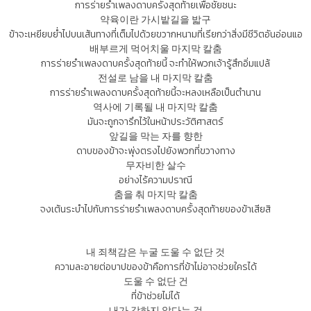
การร่ายรำเพลงดาบครั้งสุดท้ายเพื่อชัยชนะ
약육이란 가시밭길을 밟구
ข้าจะเหยียบย่ำไปบนเส้นทางที่เต็มไปด้วยขวากหนามที่เรียกว่าสิ่งมีชีวิตอันอ่อนแอ
배부르게 먹어치울 마지막 칼춤
การร่ายรำเพลงดาบครั้งสุดท้ายนี้ จะทำให้พวกเจ้ารู้สึกอิ่มแปล้
전설로 남을 내 마지막 칼춤
การร่ายรำเพลงดาบครั้งสุดท้ายนี้จะหลงเหลือเป็นตำนาน
역사에 기록될 내 마지막 칼춤
มันจะถูกจารึกไว้ในหน้าประวัติศาสตร์
앞길을 막는 자를 향한
ดาบของข้าจะพุ่งตรงไปยังพวกที่ขวางทาง
무자비한 살수
อย่างไร้ความปราณี
춤을 춰 마지막 칼춤
จงเต้นระบำไปกับการร่ายรำเพลงดาบครั้งสุดท้ายของข้าเสียสิ
내 죄책감은 누굴 도울 수 없단 것
ความละอายต่อบาปของข้าคือการที่ข้าไม่อาจช่วยใครได้
도울 수 없단 건
ที่ข้าช่วยไม่ได้
내가 강하지 않다는 것