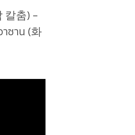
막 칼춤) -
ฮวาซาน (화