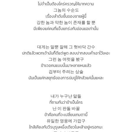
ไม่จำเป็นต้องใคร่ครวญให้มากความ
그놈의 수순도
เรื่องลำดับช้ันของชายผู้นี้
강한 놈과 약한 놈이 존재를 할 뿐
มีเพียงแค่คนที่แข็งแกร่งกับอ่อนแอเท่านั้น
대게는 말뿐 잘해 그 혓바닥 간수
ปกติแล้วพวกเจ้ามันก็ดีแต่พูด สงบปากสงบคำเอาไว้เหอะ
그런 놈 여럿을 봤구
ข้าเจอคนแบบนั้นมาหลายหนแล้ว
겁부터 주려는 상술
มันเป็นแค่กลยุทธ์ของการข่มขู่ให้กลัวแค่นั้นแหละ
내가 누구냔 말들
ที่ถามกันว่าข้าเป็นใคร
난 이 판돌 바꿀
ข้าคือคนที่จะเปลี่ยนเกมตานี้
유일한 영웅에 가깝구
ใกล้เคียงกับวีรบุรุษหนึ่งเดียวในหล้าอยู่หรอกนะ