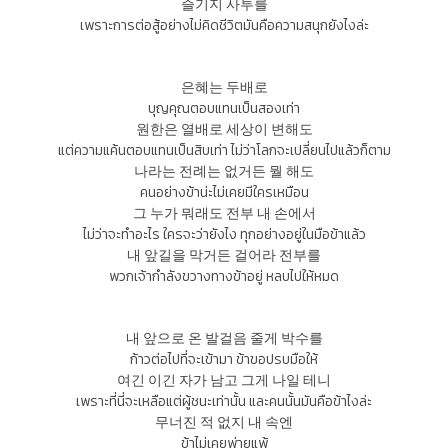
즐기지 사투를
เพราะการต่อสู้อย่างไม่คิดชีวิตมันคือความสนุกยังไงล่ะ
은혜는 두배로
บุญคุณตอบแทนเป็นสองเท่า
원한은 열배로 세상이 변해도
แต่ความแค้นตอบแทนเป็นสิบเท่า ไม่ว่าโลกจะเปลี่ยนไปแล้วก็ตาม
나라는 전례는 없거든 뭘 해도
คนอย่างข้าน่ะไม่เคยมีใครเหมือน
그 누가 뭐래도 전부 내 손에서
ไม่ว่าจะทำอะไร ใครจะว่ายังไง ทุกอย่างอยู่ในมือข้าแล้ว
내 앞길을 막거든 걸어라 전부를
พวกเจ้ากำลังขวางทางข้าอยู่ หลบไปให้หมด
내 앞으로 온 발걸음 줄게 박수를
ก้าวต่อไปที่จะเข้ามา ข้าขอปรบมือให้
여긴 이긴 자가 남고 그게 나일 테니
เพราะที่นี่จะเหลือแต่ผู้ชนะเท่านั้น และคนนั้นมันคือข้าไงล่ะ
무너진 적 없지 내 속엔
ข้าไม่เคยพ่ายแพ้