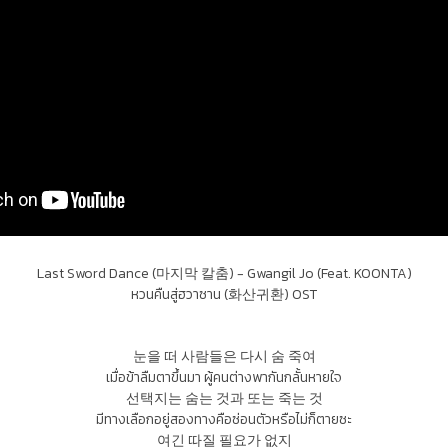
Last Sword Dance (마지막 칼춤) - Gwangil Jo (Feat. KOONTA)
หวนคืนสู่ฮวาซาน (화산귀환) OST
눈을 떠 사람들은 다시 숨 죽여
เมื่อข้าลืมตาขึ้นมา ผู้คนต่างพากันกลั้นหายใจ
선택지는 숨는 것과 또는 죽는 것
มีทางเลือกอยู่สองทางคือซ่อนตัวหรือไม่ก็ตายซะ
여긴 따질 필요가 없지