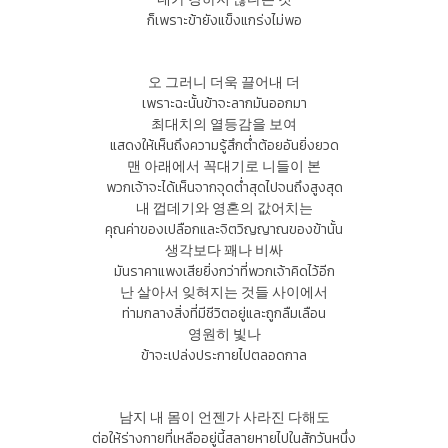
ก็เพราะข้ายังแข็งแกร่งไม่พอ
오 그러니 더욱 끌어내 더
เพราะฉะนั้นข้าจะลากมันออกมา
최대치의 열등감을 보여
แสดงให้เห็นถึงความรู้สึกต่ำต้อยอันยิ่งยวด
맨 아래에서 꼭대기로 니들이 본
พวกเจ้าจะได้เห็นจากจุดต่ำสุดไปจนถึงสูงสุด
내 껍데기와 영혼의 값어치는
คุณค่าของเปลือกและจิตวิญญาณของข้านั้น
생각보다 꽤나 비싸
มันราคาแพงเสียยิ่งกว่าที่พวกเจ้าคิดไว้อีก
난 살아서 잊혀지는 것들 사이에서
ท่ามกลางสิ่งที่มีชีวิตอยู่และถูกลืมเลือน
영원히 빛나
ข้าจะเปล่งประกายไปตลอดกาล
남지 내 몸이 언젠가 사라진 다해도
ต่อให้ร่างกายที่เหลืออยู่นี้สลายหายไปในสักวันหนึ่ง