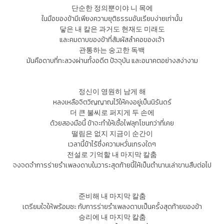
단순한 정의뿐이야 니 목에
ในมือของข้ามีเพียงความยุติธรรมอันเรียบง่ายเท่านั้น
닿은 내 칼은 과거도 현재도 미래도
และคมดาบของข้าที่สัมผัสลำคอของเจ้า
관통하는 숭고한 독백
มันคือดาบที่ทะลวงผ่านทั้งอดีต ปัจจุบัน และอนาคตอย่างสง่างาม
정신이 영원히 남게 해
หลงเหลือจิตวิญญาณไว้ให้คงอยู่เป็นนิรันดร์
더 큰 불씨로 퍼지게 두 손에
ด้วยสองมือนี้ ข้าจะทำให้เชื้อไฟลุกโชนกว่าที่เคย
떨림은 없지 지금이 순간이
เวลานี้ข้าไร้ซึ่งความหวั่นเกรงใดๆ
전설로 기억할 내 마지막 칼춤
จงจดจำการร่ายรำเพลงดาบในวาระสุดท้ายนี้ให้เป็นตำนานเล่าขานสืบต่อไป
준비해 내 마지막 칼춤
เตรียมใจให้พร้อมซะ กับการร่ายรำเพลงดาบเป็นครั้งสุดท้ายของข้า
승리에 내 마지막 칼춤