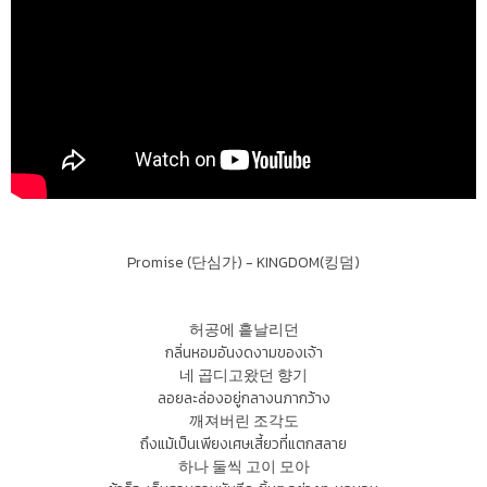
Promise (단심가) - KINGDOM(킹덤)
허공에 흩날리던
กลิ่นหอมอันงดงามของเจ้า
네 곱디고왔던 향기
ลอยละล่องอยู่กลางนภากว้าง
깨져버린 조각도
ถึงแม้เป็นเพียงเศษเสี้ยวที่แตกสลาย
하나 둘씩 고이 모아