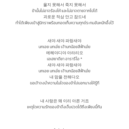
울지 못해서 죽지 못해서
ข้านั้นไม่อาจร้องไห้ และไม่อาจตายจากไปได้
괴로운 적삼 안고 잠드네
ทำได้เพียงเข้าสู่นิทราพร้อมกอดเก็บความทุกข์ระทมอันหนักอึ้งไว้
새야 새야 파랑새야
นกเอย นกเอ๋ย เจ้านกน้อยสีฟ้าเอ๋ย
에헤야디야 아라리오
เอเฮยาดียา อารารีโอ *
새야 새야 파랑새야
นกเอย นกเอ๋ย เจ้านกน้อยสีฟ้าเอ๋ย
내 맘을 전해다오
ขอเจ้าจงนำความในใจของข้าไปบอกนางให้รู้ที
내 사랑은 왜 이리 아픈 거죠
เหตุใดความรักของข้าจึงเจ็บปวดได้ถึงเพียงนี้กัน