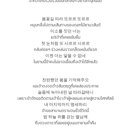
ข้าก็จะเก็บรวบรวมมันทีละชิ้นๆ อย่างทะนุถนอม
봄꽃길 따라 또르르 또르르
หมุนกลิ้งไปตามเส้นทางของดอกไม้ยามวสันต์
미소를 짓던 너는
แต่เจ้าที่เคยแย้มยิ้ม
첫 눈처럼 또 사르르 사르르
กลับค่อยๆ ร่วงหล่นราวเกล็ดเหมันต์แรก
이젠 더는 닿을 수 없네
ในยามนี้ข้าคงไม่อาจเอื้อมถึงเจ้าได้อีกแล้ว
찬란했던 봄을 기억해주오
ขอเจ้าจงจดจำวสันตฤดูที่เคยส่องประกาย
슬픔에 녹아내린 널 따라갈테니
เพราะข้าจักขอติดตามเจ้าไป เจ้าผู้หลอมละลายสู่ความโศกศัลย์
내 마지막까지 맹세하리
ข้าขอสาบานตราบจนชั่วชีวิตนี้
밤 하늘 위를 걷는 별님께
ถึงดวงดาราที่ลอยอยู่บนนภายามค่ำคืน