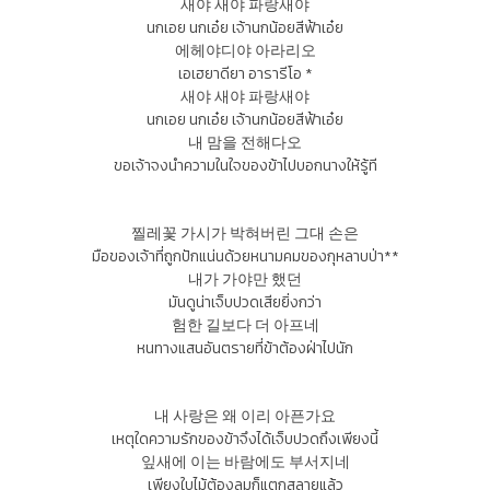
새야 새야 파랑새야
นกเอย นกเอ๋ย เจ้านกน้อยสีฟ้าเอ๋ย
에헤야디야 아라리오
เอเฮยาดียา อารารีโอ *
새야 새야 파랑새야
นกเอย นกเอ๋ย เจ้านกน้อยสีฟ้าเอ๋ย
내 맘을 전해다오
ขอเจ้าจงนำความในใจของข้าไปบอกนางให้รู้ที
찔레꽃 가시가 박혀버린 그대 손은
มือของเจ้าที่ถูกปักแน่นด้วยหนามคมของกุหลาบป่า**
내가 가야만 했던
มันดูน่าเจ็บปวดเสียยิ่งกว่า
험한 길보다 더 아프네
หนทางแสนอันตรายที่ข้าต้องฝ่าไปนัก
내 사랑은 왜 이리 아픈가요
เหตุใดความรักของข้าจึงได้เจ็บปวดถึงเพียงนี้
잎새에 이는 바람에도 부서지네
เพียงใบไม้ต้องลมก็แตกสลายแล้ว