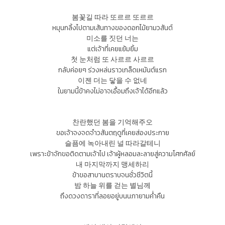
봄꽃길 따라 또르르 또르르
หมุนกลิ้งไปตามเส้นทางของดอกไม้ยามวสันต์
미소를 짓던 너는
แต่เจ้าที่เคยแย้มยิ้ม
첫 눈처럼 또 사르르 사르르
กลับค่อยๆ ร่วงหล่นราวเกล็ดเหมันต์แรก
이젠 더는 닿을 수 없네
ในยามนี้ข้าคงไม่อาจเอื้อมถึงเจ้าได้อีกแล้ว
찬란했던 봄을 기억해주오
ขอเจ้าจงจดจำวสันตฤดูที่เคยส่องประกาย
슬픔에 녹아내린 널 따라갈테니
เพราะข้าจักขอติดตามเจ้าไป เจ้าผู้หลอมละลายสู่ความโศกศัลย์
내 마지막까지 맹세하리
ข้าขอสาบานตราบจนชั่วชีวิตนี้
밤 하늘 위를 걷는 별님께
ถึงดวงดาราที่ลอยอยู่บนนภายามค่ำคืน