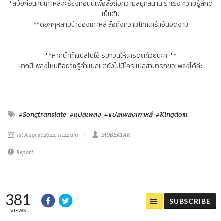
*สมัยก่อนคนเกาหลีจะร้องท่อนนี้เพื่อสื่อถึงความสนุกสนาน ร่าเริง ความรู้สึกดี
เป็นต้น
**ดอกกุหลาบป่าของเกาหลี สื่อถึงความโศกเศร้าอันงดงาม
**หากนำคำแปลไปใช้ รบกวนให้เครดิตด้วยนะคะ**
หากมีเพลงไหนที่อยากรู้คำแปลแต่ยังไม่มีใครแปลสามารถขอเพลงได้ค่ะ
#Songtranslate
#แปลเพลง
#แปลเพลงเกาหลี
#Kingdom
1st August 2022, 11:44 am
MUBEATAK
Report
381
SUBSCRIBE
VIEWS