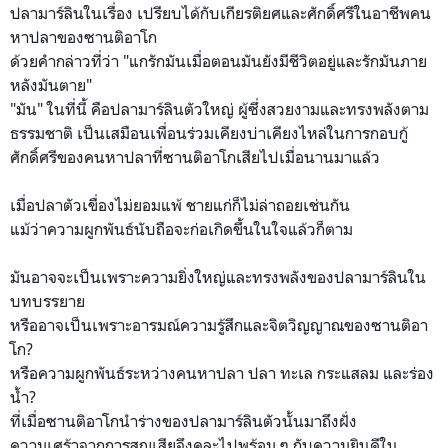
ปลามาร์ลินในเรื่อง เปรียบได้กับเกียรติยศและศักดิ์ศรีในอาชีพคน
หาปลาของซานติอาโก
ด้วยคำกล่าวที่ว่า "แกรักมันเมื่อตอนมันยังมีชีวิตอยู่และรักมันภาย
หลังมันตาย"
"มัน" ในที่นี้ คือปลามาร์ลินตัวใหญ่ ผู้ซึ่งสวยงามและทรงพลังตาม
ธรรมชาติ เป็นเสมือนเพื่อนร่วมเคียงบ่าเคียงไหล่ในการกอบกู้
ศักดิ์ศรีของคนหาปลาที่ซานติอาโกเสียไปเมื่อนานมาแล้ว
เมื่อปลาตัวเขื่องไม่ยอมแพ้ ชายแก่ก็ไม่ล่าถอยเช่นกัน
แม้ว่าความผูกพันธ์นับถือจะก่อเกิดขึ้นในใจแล้วก็ตาม
มันอาจจะเป็นเพราะความยิ่งใหญ่และทรงพลังของปลามาร์ลินใน
บทบรรยาย
หรืออาจเป็นเพราะอารมณ์ความรู้สึกและจิตวิญญาณของซานติอา
โก?
หรือความผูกพันธ์ระหว่างคนหาปลา ปลา ทะเล กระแสลม และร่อง
น้ำ?
ที่เมื่อซานติอาโกนำร่างของปลามาร์ลินตัวนั้นมาถึงฝั่ง
ความเศร้าจากการสูญเสียจึงคละไปพร้อม ๆ กับความยินดีใน