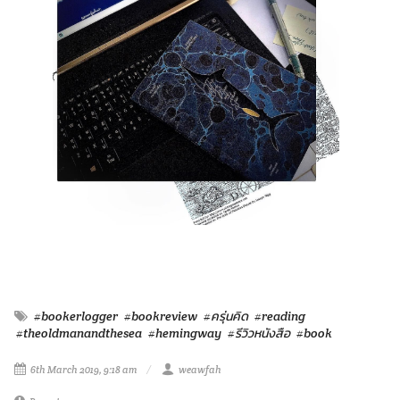
#bookerlogger
#bookreview
#ครุ่นคิด
#reading
#theoldmanandthesea
#hemingway
#รีวิวหนังสือ
#book
6th March 2019, 9:18 am
weawfah