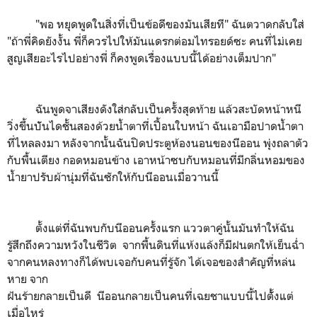
"พอ หยุดพูดในสิ่งที่เป็นข้อดีของมันเสียที" ฉันตวาดกลับใส่
"ถ้าพี่คิดยังงั้น พี่ก็ควรไปให้มันแดรกต่อมไทรอยด์ซะ คนที่ไม่เคย
สูญเสียอะไรไปอย่างพี่ ก็คงพูดเรื่องแบบนี้ได้อย่างเต็มปาก"
ฉันพูดจาเสียงดังใส่กลับเป็นครั้งสุดท้าย แล้วสะบัดหน้าหนี
วิ่งขึ้นบัันไดชั้นสองด้วยน้ำตาที่เปื้อนใบหน้า ฉันเอามือปาดน้ำตา
ที่ไหลลงมา หลังจากนั้นฉันปิดประตูห้องนอนของนีออน พุ่งถลาตัว
กับพื้นเตียง กอดหมอนข้าง เอาหน้าซบกับหมอนที่มีกลิ่นหอมของ
น้ำยาปรับผ้านุ่มที่ฉันซักให้กับนีออนเมื่อวานนี้
ตั้งแต่ที่ฉันพบกับนีออนครั้งแรก แววตาคู่นั้นมันทำให้ฉัน
รู้สึกถึงความหวังในชีวิต จากพื้นดินที่แห้งแล้งก็มีฝนตกให้เย็นฉ่ำ
จากคนหลงทางก็ได้พบเจอกับคนที่รู้จัก ได้เจอของสำคัญที่หล่น
หาย จาก
ฝ้นร้ายกลายเป็นดี นีออนกลายเป็นคนที่เฉยชาแบบนี้ไปตัั้งแต่
เมื่อไหร่