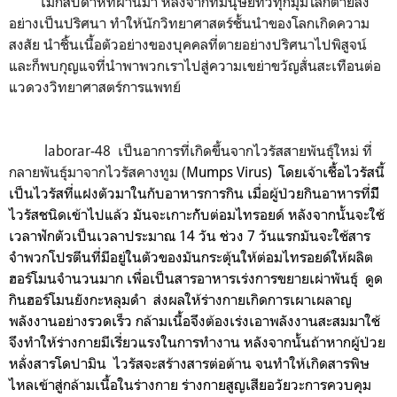
"ไม่กี่สัปดาห์ที่ผ่านมา หลังจากที่มนุษย์ทั่วทุกมุมโลกตายลง
อย่างเป็นปริศนา ทำให้นักวิทยาศาสตร์ชั้นนำของโลกเกิดความ
สงสัย นำชิ้นเนื้อตัวอย่างของบุคคลที่ตายอย่างปริศนาไปพิสูจน์
และก็พบกุญแจที่นำพาพวกเราไปสู่ความเขย่าขวัญสั่นสะเทือนต่อ
แวดวงวิทยาศาสตร์การแพทย์
laborar-48 เป็นอาการที่เกิดขึ้นจากไวรัสสายพันธุ์ใหม่ ที่
กลายพันธุ์มาจากไวรัสคางทูม (
Mumps Virus) โดยเจ้าเชื้อไวรัสนี้
เป็นไวรัสที่แฝงตัวมาในกับอาหารการกิน เมื่อผู้ป่วยกินอาหารที่มีี
ไวรัสชนิดเข้าไปแล้ว มันจะเกาะกัับต่อมไทรอยด์ หลังจากนั้นจะใช้
เวลาฟักตัวเป็นเวลาประมาณ 14 วัน ช่วง 7 วันแรกมันจะใช้สาร
จำพวกโปรตีนที่มีอยู่ในตัวของมันกระตุ้นให้ต่อมไทรอยด์ให้ผลิต
ฮอร์โมนจำนวนมาก เพื่อเป็นสารอาหารเร่งการขยายเผ่าพันธุ์ ดูด
กินฮอร์โมนยังกะหลุมดำ ส่งผลให้ร่างกายเกิดการเผาเผลาญ
พลังงานอย่างรวดเร็ว กล้ามเนื้อจึงต้องเร่งเอาพลังงานสะสมมาใช้
จึงทำให้ร่างกายมีเรี่ยวแรงในการทำงาน หลังจากนั้นถ้าหากผู้ป่วย
หลั่งสารโดปามิน ไวรัสจะสร้างสารต่อต้าน จนทำให้เกิดสารพิษ
ไหลเข้าสู่กล้ามเนื้อในร่างกาย ร่างกายสูญเสียอวัยวะการควบคุม