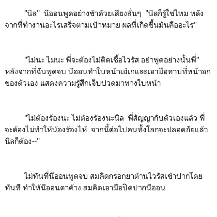
"นิล" นีออนพูดอย่างช้าด้วยเสียงสั่นๆ "นิลก็รู้ใช่ไหม หลัง
จากที่ทำงานอะไรเสร็จตามเป้าหมาย ผลที่เกิดขึ้นมันคืออะไร"
"ไม่นะ ไม่นะ พี่จะต้องไม่ติดเชื้อไวรัส อย่าพูดอย่างนั้นพี่"
หลังจากที่ฉัันพูดจบ นีออนทำใบหน้าเย๋เกและเอามือทาบที่หน้าอก
ของตัวเอง แสดงความรู้สึึกเจ็บปวดมาทางใบหน้า
"ไม่ต้องร้องนะ ไม่ต้องร้องนะนิล พี่สัญญากับตัวเองแล้ว พี่
จะต้องไม่ทำให้น้องร้องไห้ จากนี้ต่อไปคนทั้งโลกจะปลอดภััยแล้ว
นิลก็ต้อง--"
ไม่ทันที่นีออนพูดจบ สมคิดกรอกยาต้านไวรัสเข้าปากโดย
ทันทีี ทำให้นีออนตาค้าง สมคิดเอามือปิดปากนีออน