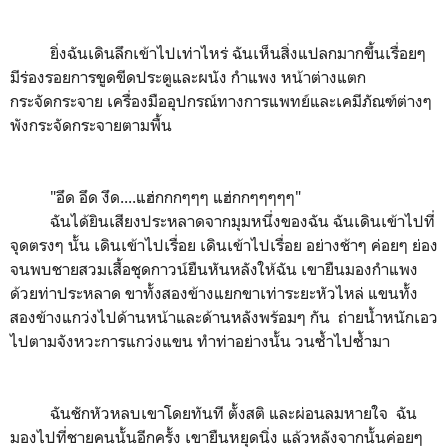
ยิ่งฉันเดินลึกเข้าไปเท่าไหร่ ฉันเห็นสิ่งแปลกมากขึ้นเรื่อยๆ
มีร่องรอยการขูดขีดประตูและผนัง กำแพง หน้าต่างแตก
กระจัดกระจาย เครื่องมืออุปกรณ์ทางการแพทย์และเคมีภัณฑ์ต่างๆ
พังกระจัดกระจายตามพื้น
"อึด อึด งึด....แฮ่กกกๆๆๆ แฮ่กกๆๆๆๆๆ"
ฉันได้ยินเสียงประหลาดจากมุมหนึ่งของฉัน ฉันเดินเข้าไปที่
จุดตรงๆ นั้น เดินเข้าไปเรื่อย เดินเข้าไปเรื่อย อย่างช้าๆ ค่อยๆ ย่อง
จนพบชายสวมเสื้อชุดกาวน์ยืนหันหลังให้ฉัน เขายืนมองกำแพง
ด้วยท่าประหลาด ขาทั้งสองข้างแยกขาเท่าระยะหัวไหล่ แขนทั้ง
สองข้างแกว่งไปด้านหน้าและด้านหลังพร้อมๆ กัน ถ่ายน้ำหนักเอว
ไปตามจังหวะการแกว่งแขน ทำท่าอย่างนั้น วนซ้ำไปซ้ำมา
ฉันชักหัวหลบเขาโดยทันที ตั้งสติ และผ่อนลมหายใจ ฉัน
มองไปที่ชายคนนั้นอีกครั้ง เขายืนหยุดนิ่ง แล้วหลังจากนั้นค่อยๆ