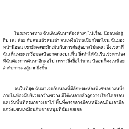
ในระหว่างทาง ฉันเดินค้นหาห้องต่างๆ ไปเรื่อย นีออนต่อสู้
ถีบ เตะ ต่อย กับคนแล้วคนเล่า จนเหงื่อไหลเปียกโชกโชน ฉันมอง
หน้านีออน เขายังคงขะมักเม้นกับการต่อสู้อย่างไม่ลดละ ยิ่งเวลาทีี่
ฉันเห็นหยดเหงื่อของนีออกตกลงบนพื้น ยิ่งทำให้ฉันรีบเร่งหาห้อง
ที่ฉันต้องการค้นหาอีกต่อไป เพราะยิ่งยื้อไว้นาน นีออนก็คงเหนื่อย
ล้ากับการต่อสู้มากยิ่งขึ้น
จนในที่สุด ฉันมาเจอกับห้องที่มีลักษณะห้องพิเศษอย่างหนึ่ง
ภายในห้องมีบริเวณกว้างขวาง มีโต๊ะหลายตัวถูกวางเรียงโดยรอบ
แต่เว้นพื้นที่ตรงกลางเอาไว้ พื้นที่ตรงกลางมีคนหนึ่งคนยืนเอามือ
แกว่งแขนเหมือนกับชายหนุ่มที่ฉันเคยเจอ