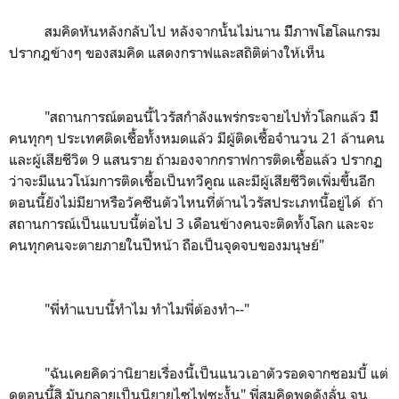
สมคิดหันหลังกลับไป หลังจากนั้นไม่นาน มีีภาพโฮโลแกรม
ปรากฎข้างๆ ของสมคิด แสดงกราฟและสถิติต่างให้เห็น
"สถานการณ์ตอนนี้ไวรัสกำลังแพร่กระจายไปทั่วโลกแล้ว มีี
คนทุกๆ ประเทศติดเชื้อทั้งหมดแล้ว มีผู้ติดเชื้อจำนวน 21 ล้านคน
และผู้เสียชีวิต 9 แสนราย ถ้ามองจากกราฟการติดเชื้อแล้ว ปรากฏ
ว่าจะมีแนวโน้มการติดเชื้อเป็นทวีคูณ และมีผู้เสียชีวิตเพิ่มขึ้นอีก
ตอนนี้ยังไม่มียาหรือวัคซีนตัวไหนที่ต้านไวรัสประเภทนี้อยู่ได้ ถ้า
สถานการณ์เป็นแบบนี้ต่อไป 3 เดือนข้างคนจะติดทั้งโลก และจะ
คนทุกคนจะตายภายในปีหน้า ถือเป็นจุดจบของมนุษย์"
"พี่ทำแบบนี้ทำไม ทำไมพี่ต้องทำ--"
"ฉันเคยคิดว่านิยายเรื่องนี้เป็นแนวเอาตัวรอดจากซอมบี้ แต่
ดูตอนนี้สิ มันกลายเป็นนิยายไซไฟซะงั้น" พี่สมคิดพูดดังลั่น จน