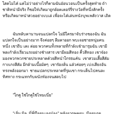
โสดไม่ได้ แต่ไม่ว่าอย่างไรก็ตามฉันอ้อนวอนเป็นครั้งสุดท้าย ถ้า
ชาติหน้ามีจริง ก็ขอให้เกิดมาถูกล๊อตเตอร์รี่รางวัลที่หนึ่งสักครั้ง
หรือเกิดมาหน้าสวยอย่างเบเล่ เพื่อจะได้เล่นหนังบุพเพสังวาส เถิด
ฉันหลับตานานจนแปลกใจ ไม่มีใครมาจับร่างของฉัน ฉัน
แปลกใจเป็นอย่างมาก จึงค่อยๆ ลืมตาออก พบเจอชายหนุ่มคน
หนึ่ง เขาถีบ เตะ ต่อย พวกคนทั้งหลายที่กำลังเข้ามารุมฉัน เขามี
พละกำลังเรี่ยวแรงอย่างช้างสาร เขามีผมสีทอง คิ้วสีทอง เขาจ้อง
มองพวกพวกชายประหลาดด้วยสีหน้าโกรธแค้น เขาสวมเสื้อสีส้ม
กางเกงสีส้ม มีกล้ามเนื้อมัดๆ เขาร้องลั่น แล้วค่อยๆ เบ่งเสียงอัน
ทรงพลังออกมา ชายแปลกประหลาดที่รุมเขา กระเด็นไปคนละ
ทิศทาง กระแทกกับผนังห้องจนสลบไป
"โกคู ใช่โกคูใช่ไหมเนี่ย"
"เอิ่ม นิล นี่พี่นีีออนเองน้อง" หลังจากพูดจบ นีออนถุย