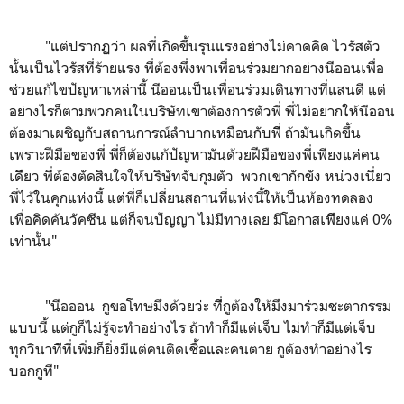
"แต่ปรากฏว่า ผลที่เกิดขึ้นรุนแรงอย่างไม่คาดคิด ไวรัสตัว
นั้นเป็นไวรัสที่ร้ายแรง พี่ต้องพึ่งพาเพื่อนร่วมยากอย่างนีออนเพื่อ
ช่วยแก้ไขปัญหาเหล่านี้ นีออนเป็นเพื่อนร่วมเดินทางที่แสนดี แต่
อย่างไรก็ตามพวกคนในบริษัทเขาต้องการตัวพี่ พี่ไม่อยากให้นีออน
ต้องมาเผชิญกับสถานการณ์ลำบากเหมือนกับพีี่ ถ้ามันเกิดขึ้น
เพราะฝีมือของพี่ พี่ก็ต้องแก้ปัญหามันด้วยฝีมือของพี่เพียงแค่คน
เดีียว พี่ต้องตัดสินใจให้บริษัทจับกุมตัว พวกเขากักขัง หน่วงเนี่ยว
พี่ไว้ในคุกแห่งนี้ แต่พี่ก็เปลี่ยนสถานที่แห่งนี้ให้เป็นห้องทดลอง
เพื่อคิดค้นวัคซีน แต่ก็จนปัญญา ไม่มีทางเลย มีโอกาสเพีียงแค่ 0%
เท่านั้น"
"นีอออน กูขอโทษมึงด้วยว่ะ ทีี่กูต้องให้มึงมาร่วมชะตากรรม
แบบนี้ แต่กูก็ไม่รู้จะทำอย่างไร ถ้าทำก็มีแต่เจ็บ ไม่ทำก็มีแต่เจ็บ
ทุกวินาทีีที่เพิ่มก็ยิ่งมีแต่คนติดเชื้อและคนตาย กูต้องทำอย่างไร
บอกกูที"