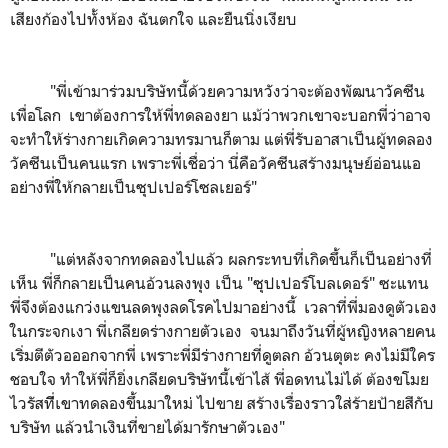
เสียงก้องไปทั้งห้อง ฉันตกใจ และยืนนิ่งเงียบ
"พี่เข้ามาร่วมบริษัทนี้ด้วยความหวังว่าจะต้องพัฒนาวัคซีน
เพื่อโลก เขาต้องการให้พี่ทดลองยา แม้ว่าพวกเขาจะบอกพี่ว่าอาจ
จะทำให้ร่างกายเกิดความทรมานก็ตาม แต่พี่รับอาสาเป็นผู้ทดลอง
วัคซีนเป็นคนแรก เพราะพี่เชื่อว่า นี่คือวัคซีนสร้างมนุษย์อ่อนแอ
อย่างพี่ให้กลายเป็นซุปเปอร์โซลเยอร์"
"แต่หลังจากทดลองไปแล้ว ผลกระทบที่เกิดขึ้นก็เป็นอย่างที่
เห็น พี่ก็กลายเป็นคนอ้วนลงพุง เป็น "ซุปเปอร์โบลเดอร์" ซะแทน
พี่จึงต้องแกว่งแขนลดพุงลดโรคไปมาอย่างนี้ เวลาที่พี่มองดูตัวเอง
ในกระจกเงา พี่เกลียดร่างกายตัวเอง จนมาถึงวันที่ผู้หญิงหลายคน
เริ่มตีตัวอออกจากพี่ เพราะพี่มีร่างกายที่ดูตลก อ้วนตุตะ คงไม่มีใคร
ชอบใจ ทำให้พี่ก็ยิ่งเกลียดบริษัทนี้เข้าไส้ พี่อดทนไม่ได้ ต้องขโมย
ไวรัสทีี่เขาทดลองขึ้นมาใหม่ ไปขาย สร้างเรื่องราวใส่ร้ายป้ายสีกับ
บริษัท แล้วนำเงินที่ขายได้มารักษาตัวเอง"