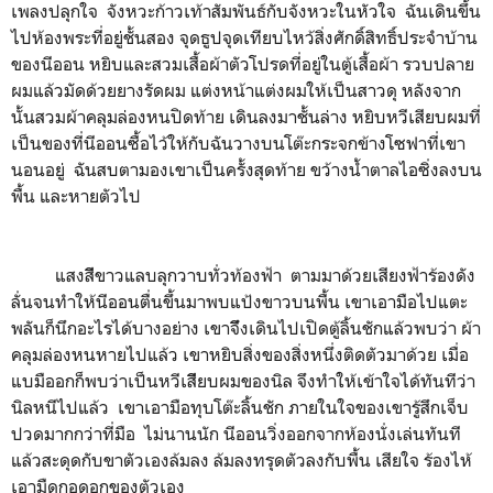
เพลงปลุกใจ จังหวะก้าวเท้าสัมพันธ์กับจังหวะในหัวใจ ฉันเดินขึ้น
ไปห้องพระที่อยู่ชั้นสอง จุดธูปจุดเทียบไหว้สิ่งศักดิ์สิทธิ์ประจำบ้าน
ของนีออน หยิบและสวมเสื้อผ้าตัวโปรดที่อยู่ในตู้เสื้อผ้า รวบปลาย
ผมแล้วมัดด้วยยางรัดผม แต่งหน้าแต่งผมให้เป็นสาวดุ หลังจาก
นั้นสวมผ้าคลุมล่องหนปิดท้าย เดินลงมาชั้นล่าง หยิบหวีเสียบผมที่
เป็นของที่นีออนซื้อไว้ให้กับฉันวางบนโต๊ะกระจกข้างโซฟาที่เขา
นอนอยู่ ฉันสบตามองเขาเป็นครั้งสุดท้าย ขว้างน้ำตาลไอซิ่งลงบน
พื้น และหายตัวไป
แสงสีีขาวแลบลุกวาบทั่วท้องฟ้า ตามมาด้วยเสียงฟ้าร้องดัง
ลั่นจนทำให้นีออนตื่นขึ้นมาพบแป้งขาวบนพื้น เขาเอามือไปแตะ
พลันก็นึกอะไรได้บางอย่าง เขาจึึงเดินไปเปิดตู้ลิ้นชักแล้วพบว่า ผ้า
คลุมล่องหนหายไปแล้ว เขาหยิบสิ่งของสิ่งหนึ่งติดตัวมาด้วย เมื่อ
แบมืออกก็พบว่าเป็นหวีเสีียบผมของนิล จึงทำให้เข้าใจได้ทันทีว่า
นิลหนีไปแล้ว เขาเอามือทุบโต๊ะลิ้นชัก ภายในใจของเขารู้สึกเจ็บ
ปวดมากกว่าที่มือ ไม่นานนัก นีออนวิ่งออกจากห้องนั่งเล่นทันที
แล้วสะดุดกับขาตัวเองล้มลง ล้มลงทรุดตัวลงกับพื้น เสียใจ ร้องไห้
เอามืดกอดอกของตัวเอง