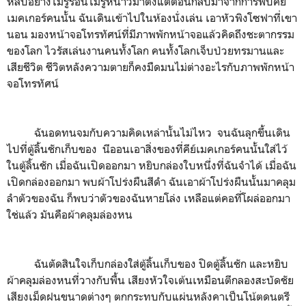
หลับอย่างไม่รู้ร้อนไม่รู้หนาวมาตั้งแต่ตอนกลับมาจากการพบคีย์
เมคเกอร์คนนั้น ฉันเดินเข้าไปในห้องนั่งเล่น เอาหัวพิงโซฟาที่เขา
นอน มองหน้าจอโทรทัศน์ที่มีภาพพักหน้าจอแล้วคิดถึงชะตากรรม
ของโลก ไวรัสเล่นงานคนทั้งโลก คนทั้งโลกเจ็บป่วยทรมานและ
เสียชีวิต ชีวิตหลังความตายก็คงมืดมนไม่ต่างอะไรกับภาพพักหน้า
จอโทรทัศน์
ฉันอดทนจมกับความคิดเหล่านั้นไม่ไหว จนฉันลุกขึ้นเดิน
ไปที่ตู้ลิ้นชักเก็บของ นีออนเอาสิ่งของที่คีย์เมคเกอร์คนนั้นใส่ไว้
ในตู้ลิ้นชัก เมื่อฉันเปิดออกมา หยิบกล่องใบหนึ่งที่ฉันจำได้ เมื่อฉัน
เปิดกล่องออกมา พบผ้าโปร่งผืนสีดำ ฉันเอาผ้าโปร่งผืนนั้นมาคลุม
ลำตัวของฉัน ก็พบว่าตัวของฉันหายโล่ง เหลือแต่คอที่โผล่ออกมา
ใช่แล้ว มันคือผ้าคลุมล่องหน
ฉันตัดสินใจเก็บกล่องใส่ตู้ลิ้นเก็บของ ปิดตู้ลิ้นชัก และหยิบ
ผ้าคลุมล่องหนที่วางกับพื้น เสียงหัวใจเต้นเหมือนตีกลองสะบัดชัย
เสียงเม็ดฝนขนาดต่างๆ ตกกระทบกับแผ่นหลังคาเป็นโน้ตดนตรี