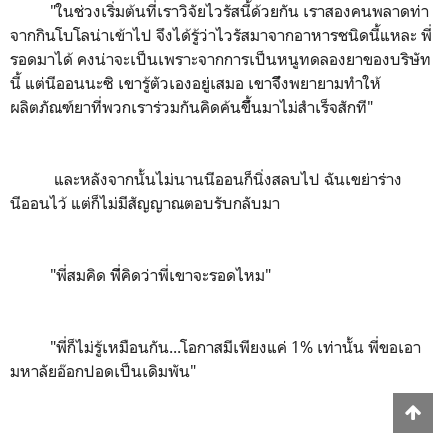
"ในช่วงเริ่มต้นที่เราวิจัยไวรัสนี้ด้วยกัน เราสองคนพลาดท่า
จากกินโบโลน่าเข้าไป จึงได้รู้ว่าไวรัสมาจากอาหารชนิดนี้แหละ พี่
รอดมาได้ คงน่าจะเป็นเพราะจากการเป็นหนูทดลองยาของบริษัท
นี้ แต่นีออนนะซิ เขารู้ตัวเองอยู่เสมอ เขาจึึงพยายามทำให้
ผลิตภัณฑ์ยาที่พวกเราร่วมกันคิดค้นขึึ้นมาไม่สำเร็จสักที"
และหลังจากนั้นไม่นานนีออนก็นิ่งสลบไป ฉันเขย่าร่าง
นีออนไว้ แต่ก็ไม่มีสัญญาณตอบรับกลับมา
"พี่สมคิด พีี่คิดว่าพี่เขาจะรอดไหม"
"พี่ก็ไม่รู้เหมือนกัน...โอกาสมีเพียงแค่ 1% เท่านั้น พี่ขอเอา
มหาลัยอ๊อกปอดเป็นเดิมพัน"