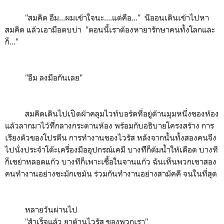
"สมคิด อืม...ผมเข้าใจนะ....แต่คือ..." นีออนเดินเข้าไปหา
สมคิด แล้วเอามือตบบ่า "ตอนนี้เราต้องหายารักษาคนทั้งโลกและ
ก็..."
"อืม ลงมือกันเลย"
สมคิดเดินไปเปิดผ้าคลุมไวท์บอร์ดที่อยู่ด้านมุมหนึ่งของห้อง
แล้วลากมาไว้ทีี่กลางกระดานห้อง พร้อมกับอธิบายโครงสร้าง การ
เรียงตัวของโปรตีน การทำงานของไวรัส หลังจากนั้นทั้งสองคนจึง
ไปนั่งประจำโต๊ะเครื่องมืออุปกรณ์เคมี บางทีีก็ต้มน้ำให้เดือด บางที
ก็เขย่าหลอดแก้ว บางทีก็เพาะเชื้อในจานแก้ว ฉันเห็นพวกเขาสอง
คนทำงานอย่างขะมักเขม้น ร่วมกันทำงานอย่างสามัคคี จนในที่สุด
หลายวันผ่านไป
"สำเร็จแล้ว ยาต้านไวรัส ของพวกเรา"