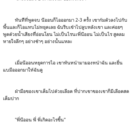
ทันทีีที่พูดจบ นีออนก็ไอออกมา 2-3 ครั้ง เขาก้มตัวลงไปกับ
พื้นและก็ไอแทบไม่หยุดเลย ฉันรีบเข้าไปลูบหลังเขา และค่อยๆ
พูดด้วยน้ำเสียงทีี่อ่อนโยน ไม่เป็นไรนะพี่นีออน ไม่เป็นไร สูดลม
หายใจลึกๆ อย่างช้าๆ อย่างนั้นแหละ
เมื่อนีออนหยุดการไอ เขาหันหน้ามามองหน้าฉัน และยื่น
แบมือออกมาให้ฉันดู
ฝ่ามือของเขาเต็มไปด้วยเลือด ที่ปากเขาของเขาก็มีเลือดสด
เต็มปาก
"พี่นีออน พี่ พี่เกิดอะไรขึ้น"