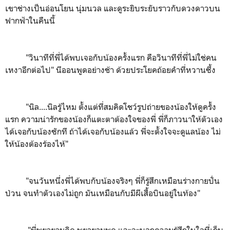
เขาช่างเป็นอ่อนโยน นุ่มนวล และดูระยิบระยับราวกับดวงดาวบน
ฟากฟ้าในคืนนี้
"วินาทีที่พี่ได้พบเจอกับน้องครั้งแรก คือวินาทีที่พี่ไม่ใช่คน
เหงาอีกต่อไป" นีออนพูดอย่างช้า ด้วยประโยคถ้อยคำที่หวานซึ้ง
"นิล....นิลรู้ไหม ตั้งแต่ที่สมคิดโชว์รูปถ่ายของน้องให้ดูครั้ง
แรก ความน่ารักของน้องก็แตะตาต้องใจของพี่ พี่ก็ภาวนาให้ตัวเอง
ได้เจอกับน้องซักที ถ้าได้เจอกับน้องแล้ว พี่จะตั้งใจจะดูแลน้อง ไม่
ให้น้องต้องร้องไห้"
"จนวันหนึ่งพี่ได้พบกับน้องจริงๆ พี่ก็รู้สึกเหมือนร่างกายปั่น
ป่วน จนทำตัวเองไม่ถูก มันเหมือนกับมีผีเสื้อบินอยู่ในท้อง"
"พี่พยายามคิด พยายามพูด และจะบอกความรู้สึกในใจที่เก็บ