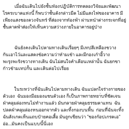
เมื่อฉันเดินไปยังชั้นห้องปฏิบัติการทดลองวิจัยและพัฒนา
โรคระบาดแห่งนี้ ก็พบว่าชั้นดังกล่าวมืด ไม่มีแสงไฟของอาคาร มี
เพียงแสงของดวงจันทร์ ที่ส่องจากท้องฟ้า ผ่านหน้าต่างกระจกที่อยู่
ชัั้นดาดฟ้าส่องให้เห็นความสว่างภายในอาคารอยู่บ้าง
ฉันยังคงเดินไปตามทางเดินเรื่อยๆ มีเทปสีเหลืองขวาง
กันเอาไว้และแสดงข้อความว่าห้ามเข้า และมีกองเก้าอี้วาง
พะรุงพะรังขวางทางเดิน ฉันไม่สนใจคำเตือนเหล่านั้น ฉันยกขา
ก้าวข้ามเทปกั้น และเดินต่อไปเรื่อย
ในระหว่างที่ฉันเดินไปตามทางเดิน ฉันแปลกใจร่างกายของ
ตัวเอง ฉันมองมือมองแขนตัวเอง ก็เป็นภาพกายหยา่บที่ชัดเจน
ผ้าคลุมล่องหนไม่ทำงานแล้ว มันกลายผ้าคลุมธรรมดาแทน ฉัน
ปลดผ้าคลุมล่องหนออกจากตัว และทิ้งกองบนพื้น ก่อนทีี่ฉันจะทิ้ง
ฉันสังเกตเห็นแถบป้ายคอเสื้อ มันถูกเขียนว่า "ของก๊อปเกรดเอ"
อ่อ...มันคงเป็นแบบนี้นี่เอง