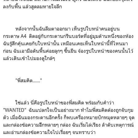
ลงกับพื้น แล้วสูดลมหายใจลึก
หลังจากนั้นฉันลืมตาออกมา เห็นรูปใบหน้าคนอยู่บน
กระดาษ A4 ติดอยู่กับกระดานกรีนบอร์ดที่อยู่มุมด้านหนึ่งของห้อง
ฉันรู้สึกคุ้นเคยกับใบหน้านั้น เหมือนเคยเห็นใบหน้านี้ที่ไหนมา
ก่อน ฉันเอามือดันพื้นค่อยลุกๆ ขึ้นยืน จ้องรูปใบหน้าของคนนั้นไว้
แล้วเดินเข้าไปมองดูใกล้ๆ
"พี่สมคิด......"
ใช่แล้ว นี่คือรูปใบหน้าของพี่สมคิด พร้อมกับคำว่า
"WANTED" ฉันแปลกใจเป็นอย่างมาก ทำไมพี่สมคิดต้องถูกจับกุม
ตัว เมื่อฉัันมองกระดานอีกครั้ง ก็พบเครื่องหมายปักหมุดหลายๆ จุด
และกล่องข้อความอีีกหลายๆ กล่อง ฉันเริ่มไล่เรียง ลำดับเหตุการณ์
และอ่านกล่องข้อความใจไปเรื่อยๆ จนทราบว่า