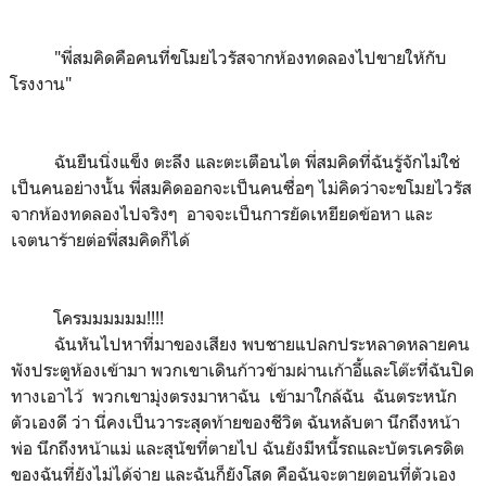
"พี่สมคิดคือคนที่ขโมยไวรัสจากห้องทดลองไปขายให้กับ
โรงงาน"
ฉันยืนนิ่งแข็ง ตะลึง และตะเตือนไต พี่สมคิดที่ฉันรู้จักไม่ใช่
เป็นคนอย่างนั้น พี่สมคิดออกจะเป็นคนซื่อๆ ไม่คิดว่าจะขโมยไวรัส
จากห้องทดลองไปจริงๆ อาจจะเป็นการยัดเหยียดข้อหา และ
เจตนาร้ายต่อพี่สมคิดก็ได้
โครมมมมมม!!!!
ฉันหันไปหาที่มาของเสียง พบชายแปลกประหลาดหลายคน
พังประตูห้องเข้ามา พวกเขาเดินก้าวข้ามผ่านเก้าอี้และโต๊ะที่ฉันปิด
ทางเอาไว้ พวกเขามุ่งตรงมาหาฉัน เข้ามาใกล้ฉัน ฉันตระหนัก
ตัวเองดี ว่า นี่คงเป็นวาระสุดท้ายของชีวิต ฉันหลับตา นึกถึงหน้า
พ่อ นึกถึงหน้าแม่ และสุนัขที่ตายไป ฉันยังมีหนี้รถและบัตรเครดิต
ของฉันที่ยังไม่ได้จ่าย และฉันก็ยังโสด คือฉันจะตายตอนที่ตัวเอง