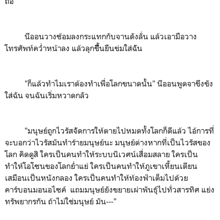
ถือ
นีออนวางซ้อมลงกระแทกกับจานดังลั่น แล้วเอามือวาง
โทรศัพท์คว่ำหน้าลง แล้วลุกขึึึ้นยืนข่มใส่ฉััน
"ก็แล้วทำไมเราต้องทำเพื่อโลกขนาดนั้น" นีออนพูดจาขึงขัง
ใส่ฉัน จนฉันเริ่มหวาดกลัว
"มนุษย์ถูกไวรัสจััดการให้ตายไปหมดทั้งโลกก็ดีแล้ว ไอ้การที่
จะบอกว่าไวรัสมันทำร้ายมนุษย์นะ มนุษย์ต่างหากที่เป็นไวรัสของ
โลก คิดดูสิ ใครเป็นคนทำให้ระบบนิเวศน์เสื่อมสลาย ใครเป็น
ทำให้โอโซนของโลกย่ำแย่ ใครเป็นคนทำให้ภูเขาเหี้ยนเตียน
เสมือนเป็นหนังกลอง ใครเป็นคนทำให้ท้องฟ้าเต็มไปด้วย
คาร์บอนมอนอไซค์ แถมมนุษย์ยังขยายเผ่าพันธุ์ไปทั่วสารทิศ แย่ง
ทรัพยากรกัน ถ้าไม่ใช่มนุษย์ มัน---"