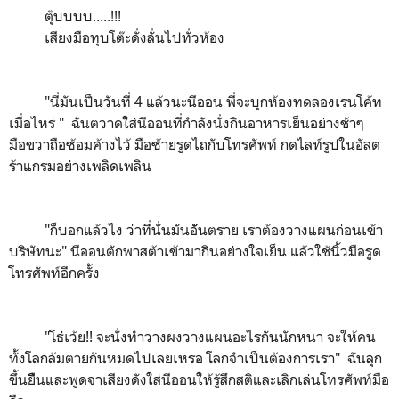
ตุ๊บบบบ.....!!!
เสียงมือทุบโต๊ะดั่งลั่นไปทั่วห้อง
"นี่มันเป็นวันที่ 4 แล้วนะนีออน พี่จะบุกห้องทดลองเรนโค้ท
เมื่อไหร่ " ฉันตวาดใส่นีออนที่กำลังนั่งกินอาหารเย็นอย่างช้าๆ
มือขวาถือซ้อมค้างไว้ มือซ้ายรูดไถกับโทรศัพท์ กดไลท์รูปในอัลต
ร้าแกรมอย่างเพลิดเพลิน
"ก็บอกแล้วไง ว่าที่นั่นมันอัันตราย เราต้องวางแผนก่อนเข้า
บริษัทนะ" นีออนตักพาสต้าเข้ามากินอย่างใจเย็น แล้วใช้นิ้วมือรูด
โทรศัพท์อีกครั้ง
"โธ่เว้ย!! จะนั่งทำวางผงวางแผนอะไรกันนักหนา จะให้คน
ทั้งโลกล้มตายกันหมดไปเลยเหรอ โลกจำเป็นต้องการเรา" ฉันลุก
ขึ้นยืืนและพูดจาเสียงดังใส่นีออนให้รู้สึกสติและเลิกเล่นโทรศัพท์มือ