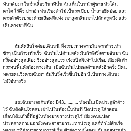
หันกลับมา ในชั่วเสี้ยววินาทีนั้น ฉันเห็นใบหน้าผู้ชาย หัวโล้น
ตาโต ไร้คิ้ว ปากอ้า ฟันเรียงตัวไม่เป็นระเบียบ น้ำลายยืดย้อย และ
ตามลำตัวเปรอะด้วยเลือดที่แห้ง เขาสูดกลิ่นเขาไปสักครู่หนึ่ง แล้ว
เดินตรงมาที่ฉัน
ฉันตัดสินใจค่อยเดินหนี ทิ้งระยะห่างจากมัน จากก้าวเท้า
ช้าๆ เป็นก้าวเท้าเร็ว ฉันหันไปด้านหลัง มันกำลังวิ่งตามฉันมา ฉัน
กรี๊ดอย่างสุดเสียง วิ่งอย่างสุดแรง เร่งสปีดฝีเท้าไปเรื่อย เสียงฝีเท้า
กระทบพื้นดังก้องทางเดิน เมื่อฉันหันไปมองด้านหลังอีกครั้ง มีคน
หลายคนวิ่งตามฉันมา ฉันรีบวิ่งเร็วขึ้นไปอีก นี่เป็นทางเดินนะ
ไม่ใช่ทางวิ่ง
และฉันมาเจอกับห้อง B43,.,.,.,.,.,. ห้องนั้นเปิดประตูอ้าค้าง
ไว้ ฉันตัดสินใจหลบเข้าไปในห้องนั้นทันที ปิดประตู ใส่กลอน
เลื่อนโต๊ะเก้าอี้ทีี่อยู่ในห้องมาขวางประตูไว้ เสียงคนแปลก
ประหลาดภายนอกยังคงพยายามกระแทกประตู แต่ก็ทำไม่สำเร็จ
หลายนาทีต่อมาสถานการณ์เริ่มเข้าสู่ความนิ่งสงบ ฉันค่อยทรุดตัว