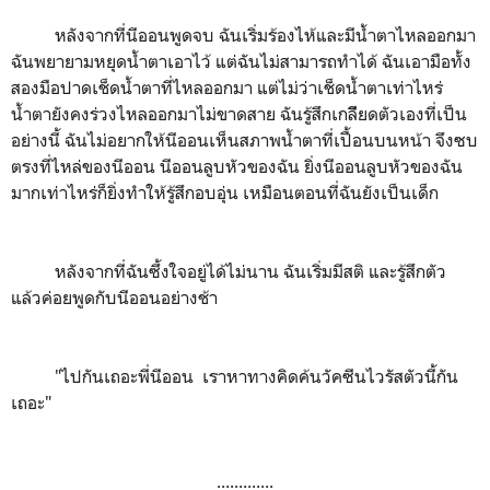
หลังจากที่นีออนพูดจบ ฉันเริ่มร้องไห้และมีน้ำตาไหลออกมา
ฉันพยายามหยุดน้ำตาเอาไว้ แต่ฉันไม่สามารถทำได้ ฉันเอามือทั้ง
สองมือปาดเช็ดน้ำตาที่ไหลออกมา แต่ไม่ว่าเช็ดน้ำตาเท่าไหร่
น้ำตายังคงร่วงไหลออกมาไม่ขาดสาย ฉันรู้สึกเกลีียดตัวเองที่เป็น
อย่างนี้ ฉันไม่อยากให้นีออนเห็นสภาพน้ำตาที่เปื้อนบนหน้า จึงซบ
ตรงที่ไหล่ของนีออน นีออนลูบหัวของฉัน ยิ่งนีออนลูบหัวของฉัน
มากเท่าไหร่ก็ยิ่งทำให้รู้สึกอบอุ่น เหมือนตอนที่ฉันยังเป็นเด็ก
หลังจากที่ฉันซึ้งใจอยู่ได้ไม่นาน ฉันเริ่มมีสติ และรู้สึกตัว
แล้วค่อยพูดกับนีออนอย่างช้า
"ไปกันเถอะพี่นีออน เราหาทางคิดค้นวัคซีนไวรัสตัวนี้กัน
เถอะ"
.............