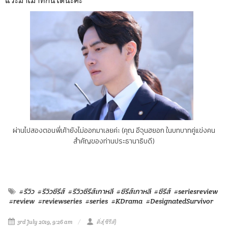
แวะมาเม้าท์กันได้นะคะ
ผ่านไปสองตอนพี่เค้ายังไม่ออกมาเลยค่ะ (คุณ อีจุนฮยอก ในบทบาทคู่แข่งคน
สำคัญของท่านประธานาธิบดี)
#รีวิว
#รีวิวซีรีส์
#รีวิวซีรีส์เกาหลี
#ซีรีส์เกาหลี
#ซีรีส์
#seriesreview
#review
#reviewseries
#series
#KDrama
#DesignatedSurvivor
3rd July 2019, 9:26 am
ติ่ง(ซีรีส์)