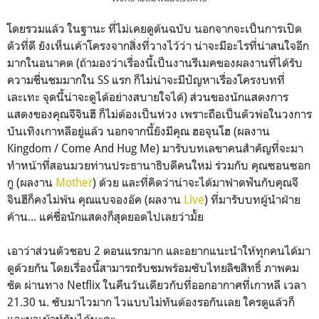
โดยรวมแล้ว ในฐานะ ที่ไม่เคยดูต้นฉบับ นอกจากจะเป็นการเปิด
ตัวที่ดี ยังเห็นเค้าโครงจากสิ่งที่วางไว้ว่า น่าจะมีอะไรที่น่าสนใจอีก
มากในอนาคต (ถ้ามองว่าเรื่องนี้เป็นงานรีเมคของผลงานที่ได้รับ
ความชื่นชมมากใน SS แรก ก็ไม่น่าจะมีปัญหาเรื่องโครงบทที่
เละเทะ จุดนี้น่าจะดูได้อย่างสบายใจได้) ส่วนของนักแสดงการ
แสดงของคุณจีจินฮี ก็ไม่ต้องเป็นห่วง เพราะถือเป็นตัวพ่อในวงการ
บันเทิงเกาหลีอยู่แล้ว นอกจากนี้ยังมีคุณ ฮอจุนโฮ (ผลงาน
Kingdom / Come And Hug Me) มารับบทเลขาคนสำคัญที่จะมา
ทำหน้าที่สอนมวยท่านประธานาธิบดีคนใหม่ ร่วมกับ คุณซอนซอก
กู (ผลงาน
Mother
) ด้วย และที่คิดว่าน่าจะได้มาฟาดฟันกับคุณจี
จินฮีก็คงไม่พ้น คุณแบจองอ๊ค (ผลงาน
Live
) ที่มารับบทผู้นำฝ่าย
ค้าน... แค่ชื่อนักแสดงก็สุดยอดไปเลยว่ามั้ย
เอาว่าส่วนตัวชอบ 2 ตอนแรกมาก และอยากแนะนำให้ทุกคนได้มา
ดูด้วยกัน โดยเรื่องนี้สามารถรับชมพร้อมซับไทยลิขสิทธิ์ ภาพคม
ชัด ผ่านทาง Netflix ในคืนวันเดียวกับที่ออกอากาศที่เกาหลี เวลา
21.30 น. ซับมาไวมาก ไวแบบไม่ทันต้องรอกันเลย ใครดูแล้วก็