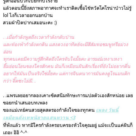
รู้สึกอ่อนปวกเปียกกับไรง่าย
แล้วตอนนี้ยิ่งสภาพอากาศจะทำเราติดเชื้อไข้หวัดโคโรน่าป่าวไม่รู้
lol ไงก็เวลาออกนอกบ้าน
สวมผ้าปิดปากเสมอนะคะ :)
. .เมื่อกำลังพูดถึงเวลากำลังกลับบ้าน
และท้องฟ้ากำลังตกดิน แสงดวงอาทิตย์จะมีสีส้มทอชมพูหรือม่วง
อ่อน
ทุกคนเคยมีความรู้สึกคิดถึงใครจับใจมั้ยคะ อารมณ์เหงาเหงา
ยิ้มอ่อนโยนของใครสักคน มันก็เหมือนฝันสักเรื่องที่ยังไม่อยากตื่น
อยากให้มันเป็นจริงใช่มั้ยคะ แต่การจินตนาการมันคงดูโรแมนติก
กว่า จี๊ดซะไม่มี. .
. .แพรเลยอยากลองเคาะขัดสนิมทักษะการแปลตัวเองสักหน่อย เลย
ขอยกนำเสนอบทเพลง
ของแม่เทย์คนสวยสุดสตรองกำลังใจของทุกคน
เพลง วันนี้
เหมือนดั่งเทพนิยายแสนหวาน <3
ที่ฟังแล้ว หากมีใครกำลังครอบครองหัวใจคุณอยู่ แม้จะเป็นแค่ฝันก็
เถอะ อิอิ ^-^