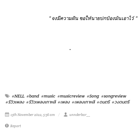
" จงมีความฝัน ขอให้นายปกป้องมันเอาไว้ "
.
#NELL
#band
#music
#musicreview
#Song
#songreview
#รีวิวเพลง
#รีวิวเพลงเกาหลี
#เพลง
#เพลงเกาหลี
#ดนตรี
#วงดนตรี
13th November 2022, 5:56 am
unnderbar__
Report