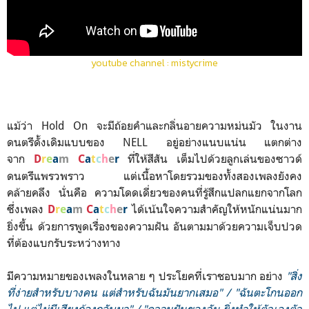
youtube channel : mistycrime
แม้ว่า Hold On จะมีถ้อยคำและกลิ่นอายความหม่นมัว ในงาน
ดนตรีดั้งเดิมแบบของ NELL อยู่อย่างแนบแน่น แตกต่าง
จาก
ที่ให้สีสัน เต็มไปด้วยลูกเล่นของซาวด์
D
r
e
a
m
C
a
t
c
h
e
r
ดนตรีแพรวพราว แต่เนื้อหาโดยรวมของทั้งสองเพลงยังคง
คล้ายคลึง นั่นคือ ความโดดเดี่ยวของคนที่รู้สึกแปลกแยกจากโลก
ซึ่งเพลง
ได้เน้นใจความสำคัญให้หนักแน่นมาก
D
r
e
a
m
C
a
t
c
h
e
r
ยิ่งขึ้น ด้วยการพูดเรื่องของความฝัน อันตามมาด้วยความเจ็บปวด
ที่ต้องแบกรับระหว่างทาง
มีความหมายของเพลงในหลาย ๆ ประโยคที่เราชอบมาก อย่าง
"สิ่ง
ที่ง่ายสำหรับบางคน แต่สำหรับฉันมันยากเสมอ" / "
ฉันตะโกนออก
ไป แต่ไม่มีเสียงก้องกลับมา" /
"ความฝันของฉัน ยิ่งทำให้ตัวเองตัว