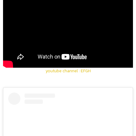
youtube channel : EFGH