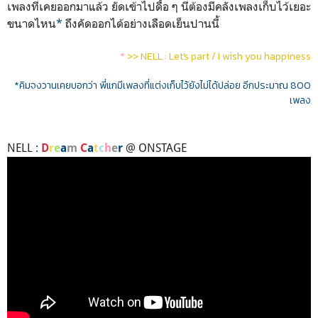
เพลงที่เคยออกมาแล้ว ยัดเข้าไปดื้อ ๆ นี่ต้องมีคลังเพลงเก็บไว้เยอะ
ขนาดไหน
*
ถึงคัดออกได้อย่างเลือดเย็นปานนี้
*
>> NELL : Let's part / I wish you happiness
*คิมจงวานเคยบอกว่า พี่แกมีเพลงที่แต่งเก็บไว้ยังไม่ได้ปล่อย อีกประมาณ 800
เพลง
NELL :
@ ONSTAGE
D
r
e
a
m
C
a
t
c
h
e
r