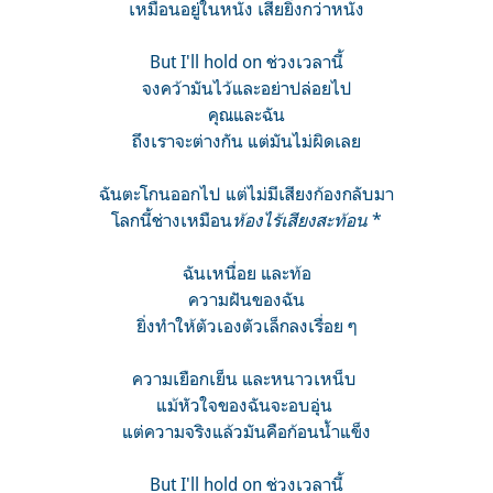
เหมือนอยู่ในหนัง เสียยิ่งกว่าหนัง
But I'll hold on ช่วงเวลานี้
จงคว้ามันไว้และอย่าปล่อยไป
คุณและฉัน
ถึงเราจะต่างกัน แต่มันไม่ผิดเลย
ฉันตะโกนออกไป แต่ไม่มีเสียงก้องกลับมา
โลกนี้ช่างเหมือน
ห้องไร้เสียงสะท้อน
*
ฉันเหนื่อย และท้อ
ความฝันของฉัน
ยิ่งทำให้ตัวเองตัวเล็กลงเรื่อย ๆ
ความเยือกเย็น และหนาวเหน็บ
แม้หัวใจของฉันจะอบอุ่น
แต่ความจริงแล้วมันคือก้อนน้ำแข็ง
But I'll hold on ช่วงเวลานี้