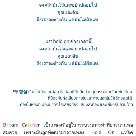
จงคว้ามันไว้และอย่าปล่อยไป
คุณและฉัน
ถึงเราจะต่างกัน แต่มันไม่ผิดเลย
Just hold on ช่วงเวลานี้
จงคว้ามันไว้และอย่าปล่อยไป
คุณและฉัน
ถึงเราจะต่างกัน แต่มันไม่ผิดเลย
*무향실
ห้องไร้เสียงสะท้อน คือห้องที่ปิดทึบด้วยอุปกรณ์และวัสดุซับเสียง
ที่ป้องกันทั้งเสียงภายในและภายนอกไม่ให้เล็ดรอดได้
คือเป็นห้องที่เงียบมากๆ ไร้เสียงก้อง เสียงสะท้อน และเสียงรบกวนใดๆ
เป็นเพลงที่อยู่ในกระบวนการทำที่ยาวนานพอ
D
r
e
a
m
C
a
t
c
h
e
r
สมควร เพราะมันถูกพัฒนามาจากเพลง Hold On แทร็ค