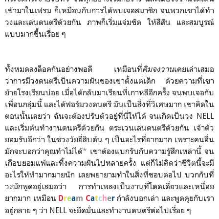
เข้ามาในเฟรม ก็เหมือนกับการได้พบเจอสมาชิก จนพวกเขาได้ทำ
วงและเล่นดนตรีด้วยกัน ภาพก็เริ่มแจ่มชัด ให้สีสัน และสมบูรณ์
แบบมากขึ้นเรื่อย ๆ
ทั้งหมดลงล็อคกันอย่างพอดี เหมือนที่
คิมจงวาน
เคยเล่าเสมอ
ว่าการมีวงดนตรีเป็นความฝันของเขาตั้งแต่เด็ก ด้วยความที่เขา
ย้ายโรงเรียนบ่อย เมื่อได้กลับมาเรียนที่เกาหลีอีกครั้ง จนพบเจอกับ
เพื่อนกลุ่มนี้ และได้ฟอร์มวงดนตรี มันเป็นสิ่งที่วิเศษมาก เขาคิดใน
ตอนนั้นเลยว่า ฉันจะต้องปรับตัวอยู่ที่นี่ให้ได้ จนเกิดเป็นวง NELL
และเริ่มต้นทำงานดนตรีด้วยกัน ตระเวนเล่นดนตรีด้วยกัน เจ้าตัว
ยอมรับอีกว่า ในช่วงวัยยี่สิบต้น ๆ เป็นอะไรที่ยากมาก เพราะคนอื่น
มักจะบอกว่าคุณทำไม่ได้
*
เขาต้องแบกรับกับความรู้สึกเหล่านี้ จน
เกือบยอมแพ้และทิ้งความฝันไปหลายครั้ง แต่ก็ไม่คิดว่าชีวิตนี้จะมี
อะไรให้ทำมากมายนัก เลยพยายามทำในสิ่งที่ชอบต่อไป บวกกับที่
วงมักพูดอยู่เสมอว่า การทำเพลงเป็นงานที่โดดเดี่ยวและเหนื่อย
ยากมาก เหมือน
กำลังบอกเล่า และพูดคุยกับเรา
D
r
e
a
m
C
a
t
c
h
e
r
อยู่กลาย ๆ ว่า NELL จะยึดมั่นและทำงานดนตรีต่อไปเรื่อย ๆ