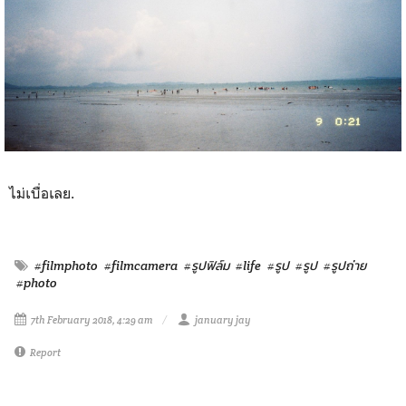
ไม่เบื่อเลย.
#filmphoto
#filmcamera
#รูปฟิล์ม
#life
#รูป
#รูป
#รูปถ่าย
#photo
7th February 2018, 4:29 am
january jay
Report