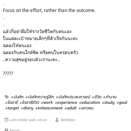
.
Focus on the effort, rather than the outcome.
.
.
แล้วก็อย่าลืมให้รางวัลชีวิตกับตนเอง
ในแต่ละเป้าหมายเล็กๆที่สำเร็จกันนะคะ
ฉลองให้ตนเอง
ฉลองกับคนใกล้ชิด หรือคนในครอบครัว
..ความสุขอยู่รอบตัวเรานะคะ..
?????
#บันทึก
#บันทึกความรู้สึก
#บันทึกประสบการณ์
#ชีวิต
#ทำงาน
#ไดอารี่
#ไดอารี่ชีวิต
#work
#experience
#education
#study
#goal
#target
#diary
#enhancement
#adult
#เยาวชน
12th October 2018, 1:16 am
Noi Beleza
Report