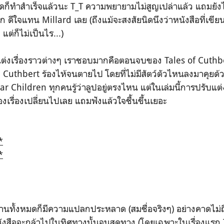
ุดก็ทำสำเร็จแล้วนะ T_T ความพยายามไม่สูญเปล่าแล้ว แถมยั
ีก ดีใจแทน Millard เลย (ถึงแม้จะสงสัยนิดนึงว่าหนังสือที่เขี
ต่ก็ไม่เป็นไร...)
แต่งเรื่องราวต่างๆ เราชอบมากคือตอนจบของ Tales of Cuthber
 Cuthbert ร้องไห้จนตายไป โดยที่ไม่มีสัตว์ตัวไหนลงมาคุยด้วย
iar Children ทุกคนรู้ว่าลูปอยู่ตรงไหน แต่ในเล่มนี้การปรับแต
งเรื่องเปลี่ยนไปเลย แถมฟังแล้วใจชื้นขึ้นเยอะ
*
*
ิทานทั้งหมดก็มีความแปลกประหลาด (สมชื่อจริงๆ) อย่างคาดไม่ถ
าหนังสือจะกล้าไปในทิศทางนั้นจนสุดทาง (โดยเฉพาะในเรื่องแร