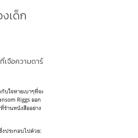
องเด็ก
ี่เจือความดาร์
วกกับใจหายเบาๆที่จะ
 Ransom Riggs ออก
อที่ร้านหนังสืออย่าง
 ซึ่งประกอบไปด้วย: