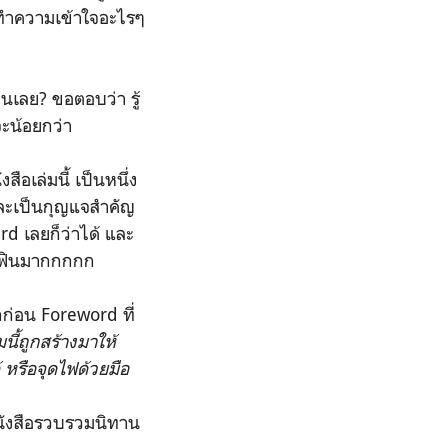
ด้ทำความเข้าใจอะไรๆ
อนเลย? ขอตอบว่า รู้
 จะน้อยกว่า
ือเล่มนี้ เป็นหนึ่ง
และเป็นกุญแจสำคัญ
d เลยก็ว่าได้ และ
เราฟินมากกกกก
กก่อน Foreword ที่
มนี้ถูกสร้างมาให้
 หรือจุดไฟด้วยมือ
นังสือรวบรวมนิทาน