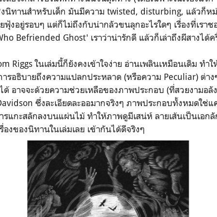
ิงนิทานสำหรับเด็ก มันมีความ twisted, disturbing, แล้วก็ห
ุ้งอยู่รอบๆ แต่ก็ไม่ถึงกับน่ากลัวขนลุกอะไรใดๆ เรื่องที่เราช
o Befriended Ghost' เราว่าน่ารักดี แล้วก็เล่าถึงผีสางได้ค
 Riggs ในเล่มนี้ก็ยังคงเข้าใจง่าย อ่านเพลินเหมือนเดิม ทำ
นการอธิบายถึงความแปลกประหลาด (หรือความ Peculiar) ต่างๆ
ได้ อาจจะด้วยความช่วยเหลือของภาพประกอบ (ที่สวยงามอลั
avidson ซึ่งละเอียดละออมากจริงๆ ภาพประกอบทั้งหมดใช่แค่
รแกะสลักลงบนแผ่นไม้ ทำให้ภาพดูมีเสน่ห์ ลายเส้นเป็นเอกลั
รื่องของนิทานในเล่มเลย เข้ากันได้ดีจริงๆ