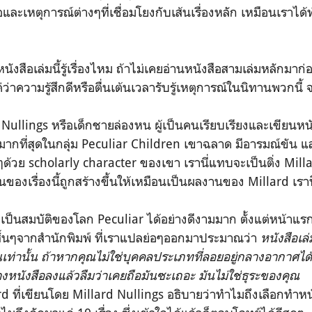
และเหตุการณ์ต่างๆที่เชื่อมโยงกับเส้นเรื่องหลัก เหมือนเราไ
นังสือเล่มนี้รู้เรื่องไหม ถ้าไม่เคยอ่านหนังสือสามเล่มหลักมาก่
่ว่าความรู้สึกดีหรือตื่นเต้นเวลารับรู้เหตุการณ์ในนิทานพวกนี้
Nullings หรือเด็กชายล่องหน ผู้เป็นคนเรียบเรียงและเขียนหนังส
มากที่สุดในกลุ่ม Peculiar Children เขาฉลาด มีอารมณ์ขัน 
้วย scholarly character ของเขา เรานี่แทบจะเป็นติ่ง Millar
ยนของเรื่องนี้ถูกสร้างขึ้นให้เหมือนเป็นผลงานของ Millard 
ยเป็นสมบัติของโลก Peculiar ได้อย่างดีงามมาก ตั้งแต่หน้าแร
ั้นๆจากสำนักพิมพ์ ที่เราแปลย่อๆออกมาประมาณว่า
หนังสือเล่
นเท่านั้น ถ้าหากคุณไม่ใช่บุคคลประเภทที่ลอยอยู่กลางอากาศได้
วางหนังสือลงแล้วลืมว่าเคยถือมันซะเถอะ มันไม่ใช่ธุระของคุณ
 ที่เขียนโดย Millard Nullings อธิบายว่าทำไมถึงเลือกทำห