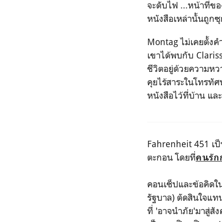
จะดับไฟ ...หน้าที่ข
หนังสือเหล่านั้นถูกซ
Montag ไม่เคยตั้ง
เขาได้พบกับ Clarisse
ชีวิตอยู่ด้วยความหว
คุยไร้สาระในโทรทัศน์
หนังสือไว้ที่บ้าน แ
Fahrenheit 451 เป็น
ตะกอน โดยที่
คนรัก
คอนเซ็ปและข้อคิดในเร
รัฐบาล) ตัดสินใจแทน
ที่ 'อาจนำภัย'มาสู่ส