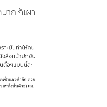
ดมาก ก็เผา
เพราะมันทำให้คน
หนังสือหน้าปกยับ
ดื้อๆแบบนี้ล่ะ
์ซ้ำแล้วซ้ำอีก ด้วย
ๆทั้งนั้นด้วย) เล่ม