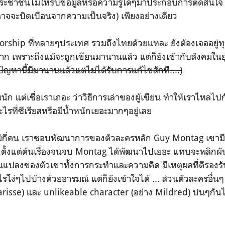
ระชาชนไม่ให้รับข้อมูลหรือความรู้ใดๆมาประกอบการตัดสินใจ แ
งอาจจะบิดเบือนจากความเป็นจริง) เพียงอย่างเดียว
nsorship ที่หลายๆประเทศ รวมถึงไทยด้วยแหละ ยังต้องเจออยู่ท
มาก เพราะถึงแม้จะถูกเขียนมานานแล้ว แต่ก็ยังเข้ากับสังคมในยุ
 ปัญหานี้มีมานานแล้วแต่ไม่ได้รับการแก้ไขสักที....)
ก แต่เชื่อเราเถอะ ว่าวิธีการเล่าของผู้เขียน ทำให้เราไหลไปกับ
อะไรที่ซีเรียสหรือมีน้ำหนักเยอะมากๆอยู่เลย
มีไม่กี่คน เราชอบพัฒนาการของตัวละครหลัก Guy Montag เขามี
ตั้งแต่ต้นเรื่องจนจบ Montag ได้พัฒนาไปเยอะ แทบจะพลิกผั
ยนแปลงของตัวเขาทั้งการกระทำและความคิด มีเหตุผลที่ดีรองรั
รโง่ๆไปบ้างด้วยอารมณ์ แต่ก็ยังเข้าใจได้ ... ส่วนตัวละครอื่นๆ 
arisse) และ unlikeable character (อย่าง Mildred) ปนๆกันไ