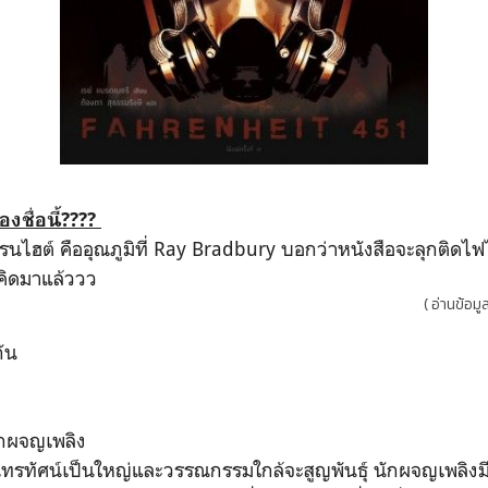
งชื่อนี้????
ไฮต์ คืออุณภูมิที่ Ray Bradbury บอกว่าหนังสือจะลุกติดไฟได
าคิดมาแล้ววว
( อ่านข้อมูล
งกัน
ักผจญเพลิง
โทรทัศน์เป็นใหญ่และวรรณกรรมใกล้จะสูญพันธุ์ นักผจญเพลิงมี