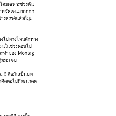
 โดยเฉพาะช่วงต้น
นภาพชัดเจนมากกกก
างสรรค์แล้วก็มุม
ื่องไปทางไหนสักทาง
ส่วนในช่วงค่อนไป
ารกระทำของ Montag
ตู้มมม จบ
..!) คือมันเป็นบท
รเราคิดต่อไปถึงอนาคต
แบบที่ดี คงเป็น