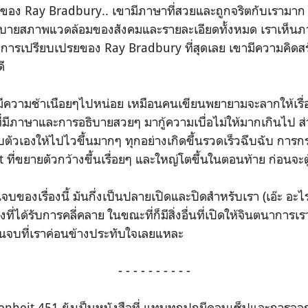
ของ Ray Bradbury.. เขามีภาษาที่สวยและถูกจริตกับเรามาก
ารอธิบายสภาพแวดล้อมของสังคมและรายละเอียดทั้งหมด เราเห็
การเปรียบเปรยของ Ray Bradbury ที่สุดเลย เขามีความคิดสร้
ดี
งมีความช้าเนือยๆไปหน่อย เหมือนคนเขียนพยายามจะลากให้เร
ดีที่มีภาษาและการอธิบายสวยๆ มากู้ความเบื่อไม่ให้มากเกินไป 
ถีบตัวเองให้ไปไวขึ้นมากๆ ทุกอย่างเกิดขึ้นรวดเร็วฉึบฉับ ก
t ที่ขยายตัวกว้างขึ้นเรื่อยๆ และใหญ่โตขึ้นในตอนท้าย ก่อนจะ
บของเรื่องนี้ มันกึ่งเป็นปลายเปิดและปิดสำหรับเรา (เอ๊ะ อะไร
่องที่ได้รับการคลี่คลาย ในขณะที่ก็มีสิ่งอื่นที่เปิดให้จินตนากา
อนจบที่เราค่อนข้างประทับใจเลยแหละ
- - - - - - - - - -
enheit 451 ยังเป็นหนังสือที่ แทบทุกปกมีคอนเซ็ปและการออก