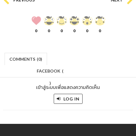
0
0
0
0
0
0
COMMENTS
(
0)
FACEBOOK
(
)
เข้าสู่ระบบเพื่อแสดงความคิดเห็น
LOG IN