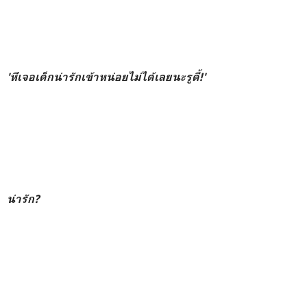
'
หึเจอเด็กน่ารักเข้าหน่อยไม่ได้เลยนะรูดี้!
'
น่ารัก
?