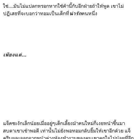
ใช่....มันไม่แปลกหรอกหากใช้คำนี้กับอีกฝ่ายถ้าให้พูด เขาไม่
ปฏิเสธที่จะบอกว่าทอมเป็นเด็กที่
คนหนึ่ง
น่ารัก
เพียงแต่...
แจ็คชะงักเล็กน้อยเมื่ออยู่ๆเด็กเลี้ยงม้าคนใหม่ก็เงยหน้าขึ้นมา
สบตาเขาเข้าพอดี เท่านั้นไม่ยังพอทอมกลับยิ้มให้เขาอีกด้วย แจ็
ครีบผละออกจากหน้าต่างห้องทำงานของตนเขาตกใจไม่น้อยที่อีก