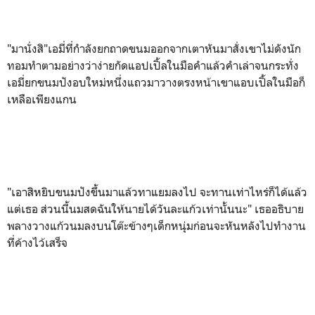
"มานั่งสิ"เอมี่ที่กำลังยกถาดขนมออกจากเตาหันมาสั่งเขาไม่ดังนัก
ทอมทำตามอย่างว่าง่ายกัดแอปเปิ้ลในมือคำแล้วคำเล่าจนกระทั่ง
เอมี่ยกขนมปังอบใหม่หนึ่งแถวมาวางตรงหน้าเขาแอบเปิ้ลในมือก็
เหลือเพียงแกน
"เอาสิหยิบขนมปังขึ้นมาแล้วทาแยมลงไป จะทานเท่าไหร่ก็ได้แล้ว
แต่เธอ ส่วนนี้นมสดฉันให้นายได้วันละแก้วเท่านั้นนะ" เธออธิบาย
พลางวางแก้วนมลงบนโต๊ะข้างๆเด็กหนุ่มก่อนจะหันหลังไปทำงาน
ที่ค้างไว้เสร็จ