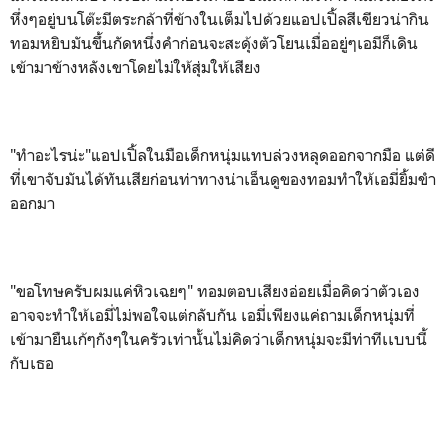
หึ่งๆอยู่บนโต๊ะมีตระกล้าที่ข้างในเต็มไปด้วยแอปเปิ้ลสีเขียวน่ากิน
ทอมหยิบมันขึ้นกัดหนึ่งคำก่อนจะสะดุ้งตัวโยนเมื่ออยู่ๆเอมีก็เดิน
เข้ามาข้างหลังเขาโดยไม่ให้สุ่มให้เสียง
"ทำอะไรน่ะ"แอปเปิ้ลในมือเด็กหนุ่มแทบล่วงหลุดออกจากมือ แต่ดี
ที่เขาจับมันได้ทันเสียก่อนท่าทางน่าเอ็นดูของทอมทำให้เอมี่ยิ้มขำ
ออกมา
"ขอโทษครับผมแค่หิวเฉยๆ" ทอมตอบเสียงอ่อยเมื่อคิดว่าตัวเอง
อาจจะทำให้เอมี่ไม่พอใจแต่กลับกัน เอมี่เพียงแค่ถามเด็กหนุ่มที่
เข้ามายืนเก้ๆกังๆในครัวเท่านั้นไม่คิดว่าเด็กหนุ่มจะมีท่าทีเเบบนี้
กับเธอ