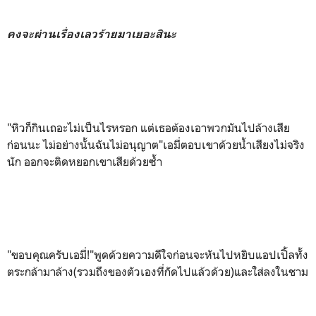
คงจะผ่านเรื่องเลวร้ายมาเยอะสินะ
"หิวก็กินเถอะไม่เป็นไรหรอก แต่เธอต้องเอาพวกมันไปล้างเสีย
ก่อนนะ ไม่อย่างนั้นฉันไม่อนุญาต"เอมี่ตอบเขาด้วยน้ำเสียงไม่จริง
นัก ออกจะติดหยอกเขาเสียด้วยซ้ำ
"ขอบคุณครับเอมี่!"พูดด้วยความดีใจก่อนจะหันไปหยิบแอปเปิ้ลทั้ง
ตระกล้ามาล้าง(รวมถึงของตัวเองที่กัดไปแล้วด้วย)และใส่ลงในชาม