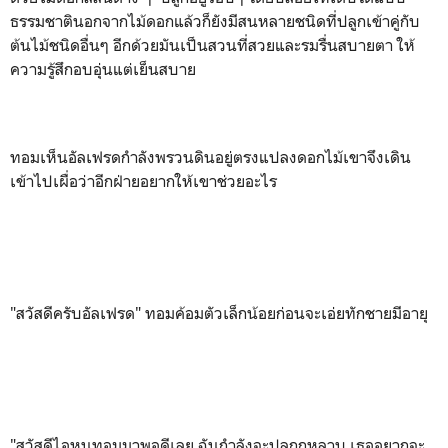
ธรรมชาตินอกจากไม้ดอกแล้วก็ยังมีสนหลายชนิดที่ปลูกเข้าคู่กับ
ต้นไม้ชนิดอื่นๆ อีกด้วยมันเป็นสวนที่สวยและรมรื่นสบายตา ให้
ความรู้สึกอบอุ่นแต่เย็นสบาย
ทอมเห็นอัลเฟรดกำลังพรวนดินอยู่ตรงแปลงดอกไม้เขาจึงเดิน
เข้าไปเผื่อว่าอีกฝ่ายอยากให้เขาช่วยอะไร
"สวัสดีครับอัลเฟรด" ทอมค้อมตัวเล็กน้อยก่อนจะเอ่ยทักชายมีอายุ
"สวัสดีไอหนูทอมมาพอดีเลย ฉันกำลังจะปลูกกุหลาบ เธออยากจะ