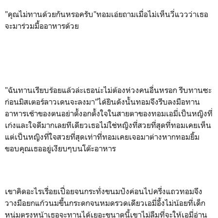
"คุณไม่ทานด้วยกันหรอครับ"ทอมเอ่ยถามเมื่อไม่เห็นวี่แววว่าเธอ
จะมาร่วมมื้ออาหารด้วย
"ฉันทานเรียบร้อยแล้วล่ะเธอน่ะไม่ต้องห่วงคนอื่นหรอก รีบทานซะ
ก่อนมิสเตอร์ลาวเดนจะลงมา"ได้ยินดังนั้นทอมจึงรีบลงมือทาน
อาหารเช้าของตนอย่าตั้งอกตั้งใจในสายตาของทอมเอมี่เป็นหญิงที่
เก่งและใจดีมากเลยทีเดียวเธอไม่ใช่หญิงที่สวยที่สุดที่ทอมเคยเห็น
แต่เป็นหญิงที่ใจสวยที่สุดเท่าที่ทอมเคยเจอมาต่างหากทอมยิ้ม
ขอบคุณเธออยู่เงียบๆบนโต๊ะอาหาร
เขาคิดอะไรเรื่อยเปื่อยจนกระทั่งขนมปังค่อนไปครึ่งแถวทอมจึง
วางมือยกแก้วนมขึ้นกระดกจนหมดรวดเดียวเอมี่อึ้งไม่น้อยที่เด็ก
หนุ่มตรงหน้าเธอจะทานได้เยอะขนาดนี้เขาไม่ลืมที่จะให้เอมี่อ่าน