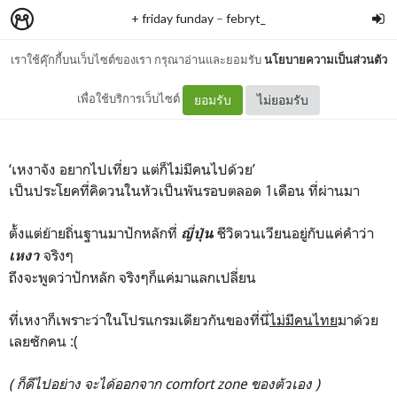
+ friday funday
–
febryt_
เราใช้คุ๊กกี้บนเว็บไซต์ของเรา กรุณาอ่านและยอมรับ
นโยบายความเป็นส่วนตัว
1.11ーhajimemashite
เพื่อใช้บริการเว็บไซต์
ยอมรับ
ไม่ยอมรับ
‘เหงาจัง อยากไปเที่ยว แต่ก็ไม่มีคนไปด้วย’
เป็นประโยคที่คิดวนในหัวเป็นพันรอบตลอด 1เดือน ที่ผ่านมา
ตั้งแต่ย้ายถิ่นฐานมาปักหลักที่
ชีวิตวนเวียนอยู่กับแค่คำว่า
ญี่ปุ่น
จริงๆ
เหงา
ถึงจะพูดว่าปักหลัก จริงๆก็แค่มาแลกเปลี่ยน
ที่เหงาก็เพราะว่าในโปรแกรมเดียวกันของที่นี่
ไม่มีคนไทย
มาด้วย
เลยซักคน :(
( ก็ดีไปอย่าง จะได้ออกจาก comfort zone ของตัวเอง )