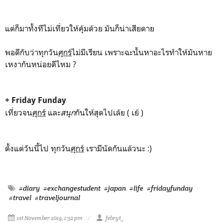
แต่ก็มาทั้งทีไม่เที่ยวให้คุ้มด้วย มันก็น่าเสียดาย
พอดีกับว่าทุกวัน
ศุกร์
ไม่มีเรียน เพราะฉะนั้นหาอะไรทำให้มันหาย
เหงากันหน่อยดีไหม ?
+ Friday Funday
เที่ยวจน
ศุกร์
และ
สนุก
กันให้สุดไปเล้ย ( เย้ )
ตั้งแต่วันนี้ไป ทุกวัน
ศุกร์
เรามีนัดกันแล้วนะ :)
#diary
#exchangestudent
#japan
#life
#fridayfunday
#travel
#traveljournal
1st November 2019, 1:52 pm
febryt_