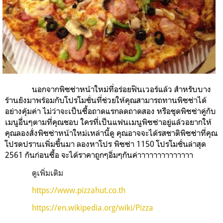
นอกจากพิซซ่าหน้าใหม่ที่อร่อยฟินเวอร์แล้ว สำหรับบาง
ร้านยังมาพร้อมกับโปรโมชั่นที่ช่วยให้คุณสามารถทานพิซซ่าได้
อย่างคุ้มค่า ไม่ว่าจะเป็นซื้อถาดแรกลดถาดสอง หรือชุดพิซซ่าคู่กับ
เมนูอื่นๆตามที่คุณชอบ ใครที่เป็นแฟนเมนูพิซซ่าอยู่แล้วอยากให้
คุณลองสั่งพิซซ่าหน้าใหม่เหล่านี้ดู คุณอาจจะได้รสชาติพิซซ่าที่คุณ
โปรดปรานเพิ่มขึ้นมา ลองหาโปร พิซซ่า 1150 โปรโมชั่นล่าสุด
2561 กันก่อนซื้อ จะได้ราคาถูกๆอิ่มๆกันค่าาาาาาาาาาาาาา
ดูเพิ่มเติม
https://www.pizzahut.co.th
https://en.wikipedia.org/wiki/Pizza