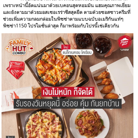
เพราะหน้านี้อัดแน่นมาด้วยเบคอนสุดหอมมัน แฮมคุณภาพเยี่ยม
และยังตามมาด้วยมอสเซอเรร่าชีสสุดยืด ตามด้วยซอสซาวครีมที่
ช่วยเพิ่มความกลมกล่อมในพิซซ่าตามแบบฉบับอเมริกันแท้ๆ
พิซซ่า1150 โปรโมชั่นล่าสุด ก็มาพร้อมกับโปรนี้เช่เดียวกัน