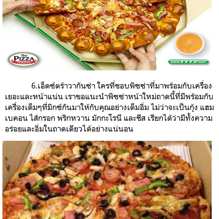
6.เอ็ดซ์ตร้าวากันซ่า ใครที่ชอบพิซซ่าที่มาพร้อมกับเครื่อง
เยอะและหน้าแน่น เราขอแนะนำพิซซ่าหน้าใหม่ถาดนี้ที่มีพร้อมกับ
เครื่องเต็มๆที่มิกซ์กันมาให้กับคุณอย่างเต็มอิ่ม ไม่ว่าจะเป็นกุ้ง แฮม
เบคอน ไส้กรอก พริกหวาน มักกะโรนี และชีส เรียกได้ว่ามีทั้งความ
อร่อยและอิ่มในถาดเดียวได้อย่างแน่นอน