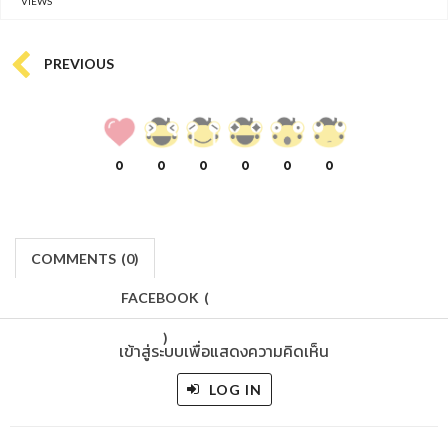
VIEWS
PREVIOUS
0
0
0
0
0
0
COMMENTS
(
0)
FACEBOOK
(
)
เข้าสู่ระบบเพื่อแสดงความคิดเห็น
LOG IN