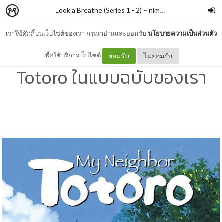
Look a Breathe (Series 1 - 2)
–
nimon
เราใช้คุ๊กกี้บนเว็บไซต์ของเรา กรุณาอ่านและยอมรับ
นโยบายความเป็นส่วนตัว
#071 ตีความ My Neighbour
เพื่อใช้บริการเว็บไซต์
ยอมรับ
ไม่ยอมรับ
Totoro ในแบบฉบับของเรา