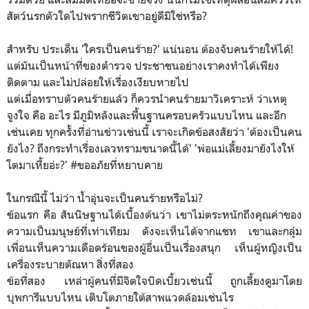
สัตว์นรกตัวใดไปพรากชีวิตเขาอยู่ดีมิใช่หรือ?
สำหรับ ประเด็น 'ใครเป็นคนร้าย?' แน่นอน ต้องจับคนร้ายให้ได้!
แต่มันเป็นหน้าที่ของตำรวจ ประชาชนอย่างเราคงทำได้เพียง
ติดตาม และไม่ปล่อยให้เรื่องเงียบหายไป
แต่เมื่อทราบตัวคนร้ายแล้ว ก็ควรนำคนร้ายมาวิเคราะห์ ว่าเหตุ
จูงใจ คือ อะไร มีภูมิหลังและพื้นฐานครอบครัวแบบไหน และอีก
เช่นเคย ทุกครั้งที่อ่านข่าวเช่นนี้ เราจะเกิดข้อสงสัยว่า 'ต้องเป็นคน
ยังไง? ถึงกระทำเรื่องเลวทรามขนาดนี้ได้' 'พ่อแม่เลี้ยงมายังไงให้
โตมาเหี้ยอ่ะ?' #ขออภัยที่หยาบคาย
ในกรณีนี้ ไม่ว่า น้ำอุ่นจะเป็นคนร้ายหรือไม่?
ข้อแรก คือ สันนิษฐานได้เบื้องต้นว่า เขาไม่ตระหนักถึงคุณค่าของ
ความเป็นมนุษย์ที่เท่าเทียม ดังจะเห็นได้จากแชท เขาและกลุ่ม
เพื่อนเห็นความเดือดร้อนของผู้อื่นเป็นเรื่องสนุก เห็นผู้หญิงเป็น
เครื่องระบายตัณหา สิ่งที่สอง
ข้อที่สอง เหล่าผู้คนที่มีจิตใจบิดเบี้ยวเช่นนี้ ถูกเลี้ยงดูมาโดย
บุพการีแบบไหน เติบโตภายใต้สาพแวดล้อมเช่นไร