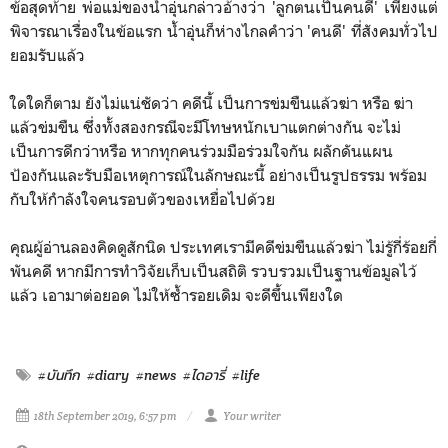
ข้อสุดท้าย พ่อแม่ของน้ำอุ่นกล่าวอ้างว่า 'ลูกตนเป็นคนดี' เพียงแต่
พิจารณาเรื่องในข้อแรก น้ำอุ่นก็ห่างไกลคำว่า 'คนดี' ที่สังคมทั่วไป
ยอมรับแล้ว
ใดใดก็ตาม ยังไม่แน่ชัดว่า คดีนี้ เป็นการข่มขืนแล้วฆ่า หรือ ฆ่า
แล้วข่มขืน ซึ่งทั้งสองกรณีจะมีโทษหนักเบาแตกต่างกัน
จะไม่
เป็นการดีกว่าหรือ หากทุกคนร่วมมือร่วมใจกัน ผลักดันแผน
ป้องกันและรับมือเหตุการณ์ในลักษณะนี้ อย่างเป็นรูปธรรม พร้อม
กับให้กำลังใจคนรอบตัวของเหยื่อไปด้วย
คุณผู้อ่านลองคิดดูสักนิด ประเทศเรามีคดีข่มขืนแล้วฆ่า ไม่รู้กี่ร้อยกี่
พันคดี หากมีการทำวิจัยเก็บเป็นสถิติ รวบรวมเป็นฐานข้อมูลไว้
แล้ว เอามาต่อยอด ไม่ให้ซ้ำรอยเดิม จะดีขึ้นเพียงใด
#บันทึก
#diary
#news
#ไดอารี่
#life
18th September 2019, 6:57 pm
Your writer