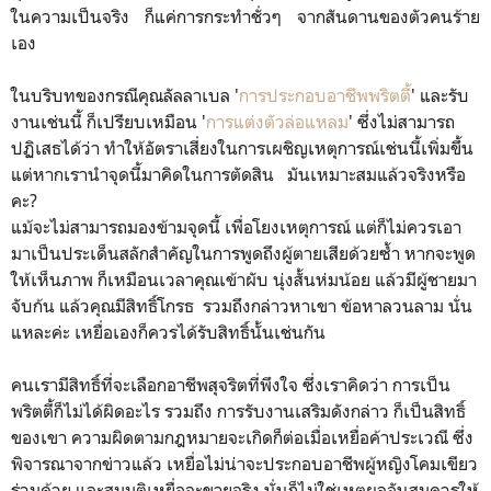
ในความเป็นจริง ก็แค่การกระทำชั่วๆ จากสันดานของตัวคนร้าย
เอง
ในบริบทของกรณีคุณลัลลาเบล '
การประกอบอาชีพพริตตี้
' และรับ
งานเช่นนี้ ก็เปรียบเหมือน '
การแต่งตัวล่อแหลม
' ซึ่งไม่สามารถ
ปฏิเสธได้ว่า ทำให้อัตราเสี่ยงในการเผชิญเหตุการณ์เช่นนี้เพิ่มขึ้น
แต่หากเรานำจุดนี้มาคิดในการตัดสิน มันเหมาะสมแล้วจริงหรือ
คะ?
แม้จะไม่สามารถมองข้ามจุดนี้ เพื่อโยงเหตุการณ์ แต่ก็ไม่ควรเอา
มาเป็นประเด็นสลักสำคัญในการพูดถึงผู้ตายเสียด้วยซ้ำ หากจะพูด
ให้เห็นภาพ ก็เหมือนเวลาคุณเข้าผับ นุ่งสั้นห่มน้อย แล้วมีผู้ชายมา
จับก้น แล้วคุณมีสิทธิ์โกรธ รวมถึงกล่าวหาเขา ข้อหาลวนลาม นั่น
แหละค่ะ เหยื่อเองก็ควรได้รับสิทธิ์นั้นเช่นกัน
คนเรามีสิทธิ์ที่จะเลือกอาชีพสุจริตที่พึงใจ ซึ่งเราคิดว่า การเป็น
พริตตี้ก็ไม่ได้ผิดอะไร รวมถึง การรับงานเสริมดังกล่าว ก็เป็นสิทธิ์
ของเขา ความผิดตามกฎหมายจะเกิดก็ต่อเมื่อเหยื่อค้าประเวณี ซึ่ง
พิจารณาจากข่าวแล้ว เหยื่อไม่น่าจะประกอบอาชีพผู้หญิงโคมเขียว
ร่วมด้วย และสมมติเหยื่อจะขายจริง นั่นก็ไม่ใช่เหตุผลอันสมควรให้