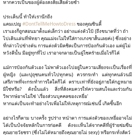
หากควรเป็นของผู้ต้องสงสัยเสียด้วยซ้ำ
ประเด็นนี้ ทำให้เรานึกถึง
แคมเปญ
#DontTellMeHowtoDress
ของคุณซินดี้
เราเองก็ถูกสอนมาตั้งแต่เล็กว่า อย่างแต่งตัวโป๊ (ถึงขนาดที่ว่า ถ้า
ไปเดินเล่นที่พัทยา คุณแม่จะไม่ให้ใส่กางเกงขาสั้นเลยค่ะ) ซึ่งอย่าง
ที่กล่าวไปข้างต้น การแต่งตัวมิดชิดเป็นการป้องกันตัวเอง แต่ผู้ไม่
หวังดีนั้น มีอยู่ทุกที่ไป เราอาจกลายเป็นผู้โชคร้ายเมื่อไรก็ได้
แม้การป้องกันตัวเอง ไม่พาตัวเองไปอยู่ในความเสี่ยงจะเป็นเรื่องที่
ผู้หญิง (และปุถุชนคนทั่วไปทุกคน) ควรกระทำ แต่ทุกคนล้วนมี
เสรีภาพที่จะกระทำการใดใดก็ได้ ตราบเท่าที่ยังอยู่ภายใต้กฎหมาย
มิใช่หรือ? ดังนั้นแล้ว สิ่งที่สังคมควรให้ความสนใจและร่วมกัน
วิพากษ์อาจไม่ใช่ 'เรื่องส่วนบุคคลของเหยื่อ'
หากแต่เป็นจะทำอย่างไรเพื่อไม่ให้เหตุการณ์เช่นนี้ เกิดขึ้นอีก
อย่างไรก็ตาม บางครั้ง รูปร่าง หน้าตา การแต่งตัวของเหยื่ออาจไม่
ได้เป็นปัจจัยหลักในการก่อคดี ดังจะเห็นได้จากคดีที่ผู้ร้ายข่มขืน
คุณยายวัยชรา (ซึ่งไม่ได้หมายถึงคุณยายไม่ sexy) หรือกระทั่งสัตว์