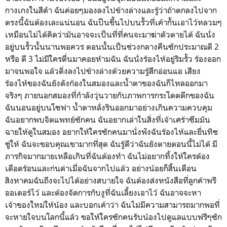
กางเกงในสีดำ ฉันค่อยๆมองลงไปข้างล่างและรู้ว่าถ้าตกลงไปจาก
ตรงนี้ฉันต้องเละแน่นอน ฉันปีนขึ้นไปบนรั้วที่เค้ากั้นเอาไว้หลวมๆ
เหมือนไม่ได้คิดว่ามันอาจจะเป็นที่ที่คนจะมาฆ่าตัวตายได้ ฉันนั่ง
อยู่บนรั้วนั้นนานพอควร ตอนนั้นเป็นช่วงกลางคืนซักประมาณตี 2
หรือ ตี 3 ไม่มีใครตื่นมาคอยห้ามฉัน ฉันนั่งร้องไห้อยู่ริมรั้ว ร้องออก
มาจนพอใจ แล้วดิ่งลงไปข้างล่างด้วยความรู้สึกอ่อนแอ เสียง
ร้องไห้ของฉันยังดังก้องในสมองและน้ำตาของฉันก็ไหลออกมา
จริงๆ ภายนอกสมองที่กำลังวุ่นวายกับภาพการกระโดดตึกของฉัน
ฉันนอนอยู่บนโซฟา น้ำตาหลั่งรินออกมาอย่างเกินความควบคุม
ฉันอยากพบจิตแพทย์ซักคน ฉันอยากเล่าในสิ่งที่เจ้าเศร้าซึมมัน
ฉายให้ดูในสมอง อยากให้ใครซักคนมานั่งฟังฉันร้องไห้และยื่นทิช
ชู่ให้ ฉันจะขอบคุณเขามากที่สุด ฉันรู้ดีว่าฉันยังตายตอนนี้ไม่ได้ มี
ภารกิจมากมายเหลือเกินที่ฉันต้องทำ ฉันไม่อยากทิ้งให้ใครต้อง
เดือดร้อนและก่นด่าเมื่อฉันจากไปแล้ว อย่างน้อยก็สิ้นเดือน
สิงหาคมฉันถึงจะไปได้อย่างสบายใจ ฉันต้องส่งหนังสือที่ลูกค้าพรี
ออเดอร์ไว้ และต้องจัดการกับงูที่ฉันเลี้ยงเอาไว้ ฉันอาจจะหา
เจ้าของใหม่ให้น้อง และบอกเค้าว่า ฉันไม่มีความสามารถมากพอที่
จะหายใจบนโลกนี้แล้ว ขอให้ใครซักคนรับน้องไปดูแลแบบฟรีๆซัก