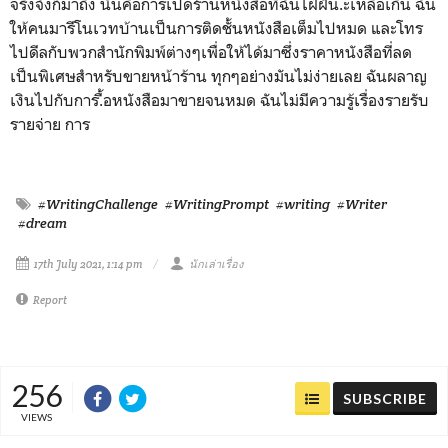
จริงจังก็มาถึง นั่นคือการเปิดร้านหนังสือที่ฉันไฝ่ฝัน.ะเหลือเกิน ฉัน
ให้คนมารีโนเวทบ้านเป็นการติดชั้นหนังสือเต็มไปหมด และโทร
ไปดีลกับพวกสำนักพิมพ์ต่างๆเพื่อให้ได้มาซึ่งราคาหนังสือที่ลด
เป็นพิเศษสำหรับขายหน้าร้าน ทุกๆอย่างมันไม่ง่ายเลย ฉันผลาญ
เงินไปกับการ.ื้อหนังสือมาขายจนหมด ฉันไม่มีความรู้เรื่องรายรับ
รายจ่าย การ
#WritingChallenge
#WritingPrompt
#writing
#Writer
#dream
17th July 2021, 1:14 pm
นักเล่าเรื่อง
Report
256
SUBSCRIBE
VIEWS