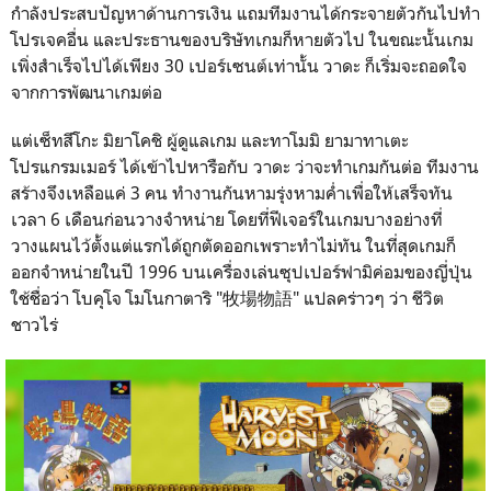
กำลังประสบปัญหาด้านการเงิน แถมทีมงานได้กระจายตัวกันไปทำ
โปรเจคอื่น และประธานของบริษัทเกมก็หายตัวไป ในขณะนั้นเกม
เพิ่งสำเร็จไปได้เพียง 30 เปอร์เซนต์เท่านั้น วาดะ ก็เริ่มจะถอดใจ
จากการพัฒนาเกมต่อ
แต่เซ็ทสึโกะ มิยาโคชิ ผู้ดูแลเกม และทาโมมิ ยามาทาเตะ
โปรแกรมเมอร์ ได้เข้าไปหารือกับ วาดะ ว่าจะทำเกมกันต่อ ทีมงาน
สร้างจึงเหลือแค่ 3 คน ทำงานกันหามรุ่งหามค่ำเพื่อให้เสร็จทัน
เวลา 6 เดือนก่อนวางจำหน่าย โดยที่ฟีเจอร์ในเกมบางอย่างที่
วางแผนไว้ตั้งแต่แรกได้ถูกตัดออกเพราะทำไม่ทัน ในที่สุดเกมก็
ออกจำหน่ายในปี 1996 บนเครื่องเล่นซุปเปอร์ฟามิค่อมของญี่ปุ่น
ใช้ชื่อว่า โบคุโจ โมโนกาตาริ "牧場物語" แปลคร่าวๆ ว่า ชีวิต
ชาวไร่