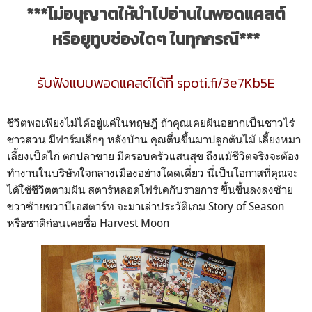
***ไม่อนุญาตให้นำไปอ่านในพอดแคสต์
หรือยูทูบช่องใดๆ ในทุกกรณี***
รับฟังแบบพอดแคสต์ได้ที่ spoti.fi/3e7Kb5E
ชีวิตพอเพียงไม่ได้อยู่แค่ในทฤษฎี ถ้าคุณเคยฝันอยากเป็นชาวไร่
ชาวสวน มีฟาร์มเล็กๆ หลังบ้าน คุณตื่นขึ้นมาปลูกต้นไม้ เลี้ยงหมา
เลี้ยงเป็ดไก่ ตกปลาขาย มีครอบครัวแสนสุข ถึงแม้ชีวิตจริงจะต้อง
ทำงานในบริษัทใจกลางเมืองอย่างโดดเดี่ยว นี่เป็นโอกาสที่คุณจะ
ได้ใช้ชีวิตตามฝัน สตาร์หลอดโฟร์เคกับรายการ ขึ้นขึ้นลงลงซ้าย
ขวาซ้ายขวาบีเอสตาร์ท จะมาเล่าประวัติเกม Story of Season
หรือชาติก่อนเคยชื่อ Harvest Moon