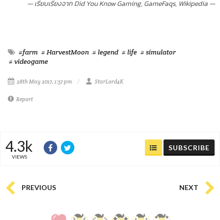
— เรียบเรียงจาก Did You Know Gaming, GameFaqs, Wikipedia —
#farm
# HarvestMoon
# legend
# life
# simulator
# videogame
28th May 2017, 1:57 pm
StarLord4K
Report
4.3k
SUBSCRIBE
VIEWS
PREVIOUS
NEXT