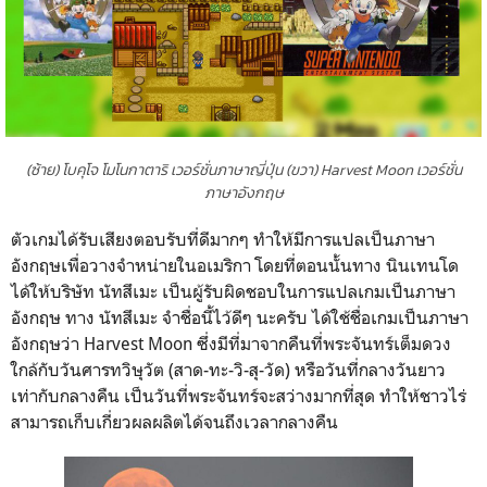
(ซ้าย) โบคุโจ โมโนกาตาริ เวอร์ชั่นภาษาญี่ปุ่น (ขวา) Harvest Moon เวอร์ชั่น
ภาษาอังกฤษ
ตัวเกมได้รับเสียงตอบรับที่ดีมากๆ ทำให้มีการแปลเป็นภาษา
อังกฤษเพื่อวางจำหน่ายในอเมริกา โดยที่ตอนนั้นทาง นินเทนโด
ได้ให้บริษัท นัทสึเมะ เป็นผู้รับผิดชอบในการแปลเกมเป็นภาษา
อังกฤษ ทาง นัทสึเมะ จำชื่อนี้ไว้ดีๆ นะครับ ได้ใช้ชื่อเกมเป็นภาษา
อังกฤษว่า Harvest Moon ซึ่งมีที่มาจากคืนที่พระจันทร์เต็มดวง
ใกล้กับวันศารทวิษุวัต (สาด-ทะ-วิ-สุ-วัด) หรือวันที่กลางวันยาว
เท่ากับกลางคืน เป็นวันที่พระจันทร์จะสว่างมากที่สุด ทำให้ชาวไร่
สามารถเก็บเกี่ยวผลผลิตได้จนถึงเวลากลางคืน