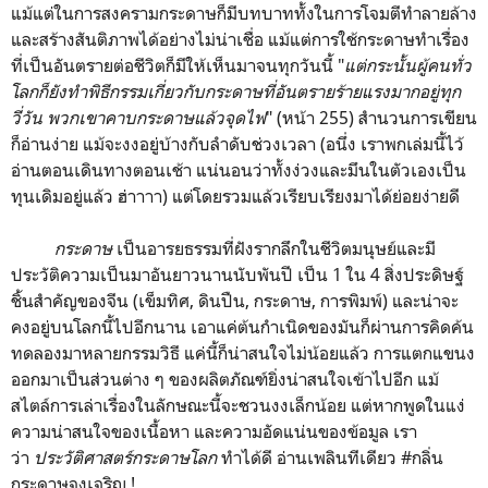
แม้แต่ในการสงครามกระดาษก็มีบทบาททั้งในการโจมตีทำลายล้าง
และสร้างสันติภาพได้อย่างไม่น่าเชื่อ แม้แต่การใช้กระดาษทำเรื่อง
ที่เป็นอันตรายต่อชีวิตก็มีให้เห็นมาจนทุกวันนี้ "
แต่กระนั้นผู้คนทั่ว
โลกก็ยังทำพิธีกรรมเกี่ยวกับกระดาษที่อันตรายร้ายแรงมากอยู่ทุก
วี่วัน พวกเขาคาบกระดาษแล้วจุดไฟ
" (หน้า 255) สำนวนการเขียน
ก็อ่านง่าย แม้จะงงอยู่บ้างกับลำดับช่วงเวลา (อนึ่ง เราพกเล่มนี้ไว้
อ่านตอนเดินทางตอนเช้า แน่นอนว่าทั้งง่วงและมึนในตัวเองเป็น
ทุนเดิมอยู่แล้ว ฮ่าาาา) แต่โดยรวมแล้วเรียบเรียงมาได้ย่อยง่ายดี
กระดาษ
เป็นอารยธรรมที่ฝังรากลึกในชีวิตมนุษย์และมี
ประวัติความเป็นมาอันยาวนานนับพันปี เป็น 1 ใน 4 สิ่งประดิษฐ์
ชิ้นสำคัญของจีน (เข็มทิศ, ดินปืน, กระดาษ, การพิมพ์) และน่าจะ
คงอยู่บนโลกนี้ไปอีกนาน เอาแค่ต้นกำเนิดของมันก็ผ่านการคิดค้น
ทดลองมาหลายกรรมวิธี แค่นี้ก็น่าสนใจไม่น้อยแล้ว การแตกแขนง
ออกมาเป็นส่วนต่าง ๆ ของผลิตภัณฑ์ยิ่งน่าสนใจเข้าไปอีก แม้
สไตล์การเล่าเรื่องในลักษณะนี้จะชวนงงเล็กน้อย แต่หากพูดในแง่
ความน่าสนใจของเนื้อหา และความอัดแน่นของข้อมูล เรา
ว่า
ประวัติศาสตร์กระดาษโลก
ทำได้ดี อ่านเพลินทีเดียว #กลิ่น
กระดาษจงเจริญ !