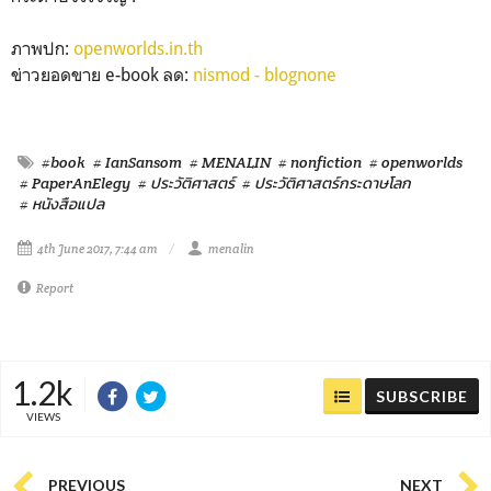
ภาพปก:
openworlds.in.th
ข่าวยอดขาย e-book ลด:
nismod - blognone
#book
# IanSansom
# MENALIN
# nonfiction
# openworlds
# PaperAnElegy
# ประวัติศาสตร์
# ประวัติศาสตร์กระดาษโลก
# หนังสือแปล
4th June 2017, 7:44 am
menalin
Report
1.2k
SUBSCRIBE
VIEWS
PREVIOUS
NEXT