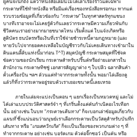
ผู้คนจะนึกถึง แต่ว่าหนังสือเล่มนี้ไม่ได้เล่าเรื่องราวแต่เฉพาะ
กระดาษที่ใช้ทำหนังสือ หรือมีแต่เรื่องของหนังสือหรอกนะ หากแต่
รวบรวมข้อมูลที่เกี่ยวข้องกับ "
กระดาษ
" ในทุกศาสตร์ทุกแขนง
บางทีเราอาจจะไม่เคยรู้ตัวกันเลยว่ากระดาษมีความเกี่ยวพันกับ
ชีวิตคนเราอย่างมากมายขนาดไหน เริ่มตั้งแต่ ใบแจ้งเกิดหรือ
สูติบัตร ธนบัตรหรือเงินที่เราใช้จ่ายชำระหนี้ตามกฎหมาย (และ
หายวับไปจากยอดคงเหลือในบัญชีราวกับไม่เคยเดินทางเข้ามาใน
ดินแดนลี้ลับแห่งนี้มาก่อน T^T) สมุดบัญชี กระดาษสมุดที่ใช้จด
ข้อความของนักเรียน กระดาษสำหรับปริ๊นต์หรือถ่ายเอกสารใน
สำนักงาน กระดาษทิชชู่ เอกสารสัญญาต่าง ๆ ใบปลิว ฉลากสินค้า
ตั๋วเครื่องบิน ฯลฯ ล้วนแต่ทำจากกระดาษทั้งนั้น พอมาไล่เลียงดู
แล้วก็ทึ่งว่ากระดาษอยู่รอบตัวเราเยอะขนาดนี้เลยเหรอ
ภายในเล่มจะแบ่งเป็นตอน ๆ แยกเรื่องเป็นหมวดหมู่ และไม่
ได้เล่าแบบประวัติศาสตร์จ๋า ๆ ที่เกริ่นตั้งแต่ต้นกำเนิดอะไรเทือก
นั้น อย่างเช่น ในบท "
กระดาษเดินทาง
" ก็จะบอกเล่าข้อมูลเกี่ยวกับ
แผนที่
ซึ่งแน่นอนว่ามนุษย์เราเลือกกระดาษเป็นวัสดุสำหรับบันทึก
เส้นทาง หรือ "
เกมสควิกเกิล
" ก็จะเป็นเรื่องของพวกเกมต่าง ๆ ที่
ทำจากกระดาษ อย่างเช่น บอร์ดเกม ตัวต่อจิ๊กซอว์ เป็นต้น หรือ