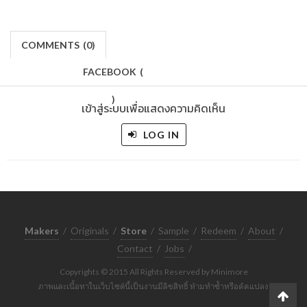
COMMENTS
(
0)
FACEBOOK
(
)
เข้าสู่ระบบเพื่อแสดงความคิดเห็น
LOG IN
Makers
/
Originals
/
Store
/
Sample
/
Redeem
/
About
/
Contact
/
Jobs
/
Copyrights © 2015 All Rights Reserved by Minimore
ภาพและเนื้อหาในเว็บไซต์นี้เป็นงานมีลิขสิทธิ์ ห้ามทำซ้ำหรือดัดแปลง