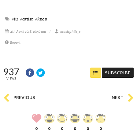
#iu
#artist
#kpop
4th April 2018, 10:50 am
musicphile_s
Report
937
SUBSCRIBE
VIEWS
PREVIOUS
NEXT
0
0
0
0
0
0