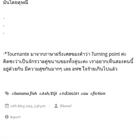
มันโดยดุษณี
.
.
.
·*Tournante มาจากภาษาฝรั่งเศสของคำว่า Turning point ค่ะ
คิดซะว่าเป็นจักรวาลคู่ขนานของทั้งคู่นะคะ เราอยากเห็นสองคนนี้
อยู่ด้วยกัน มีความสุขกันมากๆ เลย อฟช ใจร้ายเกินไปแล้ว
#banana fish
#Ash/Eiji
#กล้วยปลา
#au
#fiction
10th May 2019, 3:56 pm
ilikeowl
Report