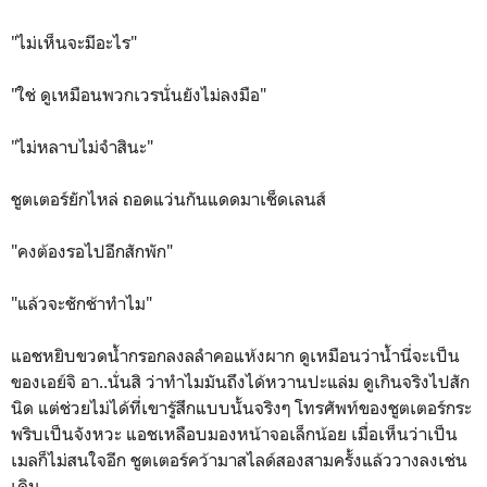
"ไม่เห็นจะมีอะไร"
"ใช่ ดูเหมือนพวกเวรนั่นยังไม่ลงมือ"
"ไม่หลาบไม่จำสินะ"
ชูตเตอร์ยักไหล่ ถอดแว่นกันแดดมาเช็ดเลนส์
"คงต้องรอไปอีกสักพัก"
"แล้วจะชักช้าทำไม"
แอชหยิบขวดน้ำกรอกลงลลำคอแห้งผาก ดูเหมือนว่าน้ำนี่จะเป็น
ของเอย์จิ อา..นั่นสิ ว่าทำไมมันถึงได้หวานปะแล่ม ดูเกินจริงไปสัก
นิด แต่ช่วยไม่ได้ที่เขารู้สึกแบบนั้นจริงๆ โทรศัพท์ของชูตเตอร์กระ
พริบเป็นจังหวะ แอชเหลือบมองหน้าจอเล็กน้อย เมื่อเห็นว่าเป็น
เมลก็ไม่สนใจอีก ชูตเตอร์คว้ามาสไลด์สองสามครั้งแล้ววางลงเช่น
เดิม