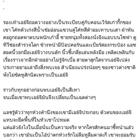
.
รองเท้าเอย์จิถอดวางอย่างเป็นระเบียบคู่กับคอนเวิร์สเก่ากึ้กของ
เขา โค้ทตัวเก่งสีน้ำเข้มอ่อนแขวนคู่โค้ทสีดำอมเทาบนเสา ผ้าพัน
คอถูกถอดพาดบนพนักเก้าอี้ ชายหนุ่มทั้งสองนั่งอิงแอบบนโซฟา ดู
ทีวีช่องสำรวจโลก ข้างหน้ามีป๊อปคอร์นและเบียร์สองกระป๋อง แอช
สอดนิ้วยกมือเอย์จิวางบนตัก นิ้วชี้เกลี่ยเล่นหลังมือ เพลิดเพลินกับ
เรื่องราวจากอีกฝ่ายอย่างไม่รู้จักเบื่อ สายตาสุกใสจากเอย์จิเปล่ง
ประกายยามเล่าถึงสิ่งพบเจอ สำเนียงแปร่งน้อยๆ ของชาวต่างชาติ
ฟังไม่ขัดหูสักนิดเพราะเป็นเอย์จิ
ราวกับทุกอย่างก่อนพบเอย์จิเป็นสีเทา
จนเมื่อเขาพบเอย์จิมันจึงเปลี่ยนเป็นเฉดต่างๆ
แอชรู้ตัวว่าทุกห้วงคำนึงของเขามีเอย์จิประกอบ ตัวตนของเอย์จิ
แทบจะยึดพื้นที่ในหัวเขาไปหมด
แต่แล้วยังไงในเมื่อนั่นเป็นความจริง หากใครสักคนมาชี้หน้าแล้ว
บอกว่า เขามันเป็นไอ้บ้าตกห้วงรักไม่ลืมหูลืมตาล่ะก็ เขาจะยอมรับ