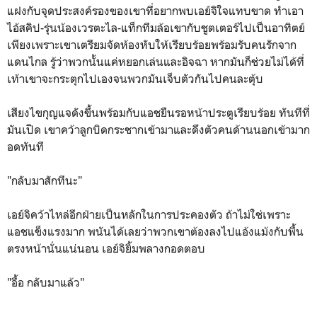
แฝงกับจุดประสงค์รองของเขาที่อยากพบเอย์จิใจแทบขาด ทำเอา
ไอ้สคิป-รุ่นน้องเวรตะไล-แท็กทีมล้อเขากับชูตเตอร์ไปเป็นอาทิตย์
เพียงเพราะเขาเตรียมจัดห้องหับให้เรียบร้อยพร้อมรับคนรักจาก
แดนไกล รู้ว่าพวกนั้นแค่หยอกเล่นและอิจฉา หากมันก็ช่วยไม่ได้ที่
เท้าเขาจะกระตุกไปเองจนพวกมันเจ็บตัวกันไปคนละตุ้บ
เสียงไขกุญแจดังขึ้นพร้อมกับแอชยืนรอหน้าประตูเรียบร้อย ทันทีที่
มันเปิด เขาคว้าลูกบิดกระชากเข้ามาและดึงตัวคนด้านนอกเข้ามาก
อดทันที
"กลับมาสักทีนะ"
เอย์จิคว้าไหล่อีกฝ่ายเป็นหลักในการประคองตัว ถ้าไม่ใช่เพราะ
แอชแข็งแรงมาก พนันได้เลยว่าพวกเขาต้องลงไปแอ้งแม้งกับพื้น
ตรงหน้านั่นแน่นอน เอย์จิยิ้มพลางกอดตอบ
"อื้อ กลับมาแล้ว"
.