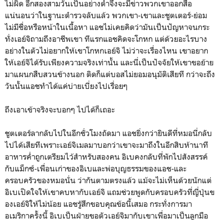
ไม่ผิด อีกสองสามวันเป็นอย่างต่ำจึงจะมีข่าวพวกเขาออกสื่อ
แน่นอนว่าในฐานะตำรวจลับแล้ว พวกเขา-เขาและชูตเตอร์-ย่อม
ไม่มีชื่อหรือหน้าในเนื้อหา แอชไม่เคยคิดว่ามันเป็นปัญหาจนกระ
ทั่งเอย์จิถามถึงอาชีพเขา ทีแรกแอชคิดจะโกหก แต่ด้วยอะไรบาง
อย่างในตัวไม่อยากให้เขาโกหกเอย์จิ ไม่ว่าจะเรื่องไหน เขาอยาก
ให้เอย์จิได้รับเพียงความจริงเท่านั้น และนี่เป็นปัจจัยให้เขาขอย้าย
มาแผนกสืบสวนข้างนอก ติดก็แต่บอสไม่ยอมอนุมัติเสียที กว่าจะถึง
วันนั้นแอชทำได้แค่บ่ายเบี่ยงไปเรื่อยๆ
ถึงเอาเข้าจริงจะบอกๆ ไปได้ก็เถอะ
ชูตเตอร์ลากลับไปในอีกชั่วโมงถัดมา แอชยิ่งกว่ายินดีที่หมอนี่กลับ
ไปได้เสียทีเพราะเอย์จิเมลมาบอกว่าเขาจะมาถึงในอีกสิบห้านาที
อาหารค่ำถูกเตรียมไว้สำหรับสองคน อิเบคงกลับที่พักไปสังสรรค์
กับแม็กซ์-เพื่อนเก่าของอิเบและพ่อบุญธรรมของแอช-และ
ครอบครัวของหมอนั่น ว่ากันตามตรงแล้ว แม้จะไม่เห็นด้วยนักแต่
อิเบเปิดใจให้เขาคบหากับเอย์จิ แถมช่วยพูดกับครอบครัวที่ญี่ปุ่นข
องเอย์จิให้ไม่น้อย แอชรู้สึกขอบคุณข้อนี้เสมอ กระทั่งการมา
อเมริกาครั้งนี้ อิเบเป็นฝ่ายขอตัวเอย์จิมากับเขาเพื่อมาเป็นลูกมือ