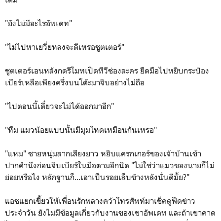
"ยังไม่มีอะไรอัพเดท"
"ไม่ไปหาเยวี่ยหลงจะดีเหรอชูตเตอร์"
ชูตเตอร์เอนหลังกดรีโมทเปิดทีวีช่องละคร ยืดมือไปหยิบกระป๋อง
เบียร์เหลือเพียงครึ่งบนโต๊ะมาจิบอย่างไม่ถือ
"ไปตอนนี้เดี๋ยวจะไม่ได้ออกมาอีก"
"หืม แมวน้อยแบบนั้นมีมุมโหดเหมือนกันเหรอ"
"แหม" ชายหนุ่มลากเสียงยาว หยิบแครกเกอร์ของเจ้าบ้านเข้า
ปากคำนึงก่อนจิบเบียร์ในมือตามอีกนิด "ไม่ใช่ว่าแมวของนายก็ไม่
ย่อยหรือไง หลักฐานก็...เอาเป็นรอยเล็บข้างหลังนั่นดีมั้ย?"
แอชแยกเขี้ยวให้เพื่อนรักพลางคว้าโทรศัพท์มาเช็คดูฟีดข่าว
ประจำวัน ยังไม่มีข้อมูลเกี่ยวกับงานของเขาอัพเดท และถ้าเขาคาด