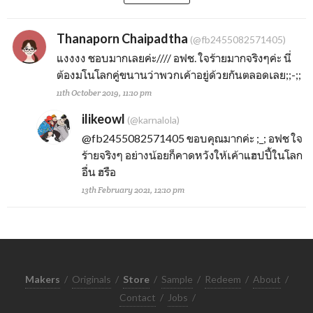
Thanaporn Chaipadtha
(@fb2455082571405)
แงงงง ชอบมากเลยค่ะ//// อฟช. ใจร้ายมากจริงๆค่ะ นี่
ต้องมโนโลกคู่ขนานว่าพวกเค้าอยู่ด้วยกันตลอดเลย;;-;;
11th October 2019, 11:10 pm
ilikeowl
(@karnalola)
@fb2455082571405
ขอบคุณมากค่ะ ;_; อฟช ใจ
ร้ายจริงๆ อย่างน้อยก็คาดหวังให้เค้าแฮปปี้ในโลก
อื่น ฮรือ
13th February 2021, 12:10 pm
Makers
/
Originals
/
Store
/
Sample
/
Redeem
/
About
/
Contact
/
Jobs
/