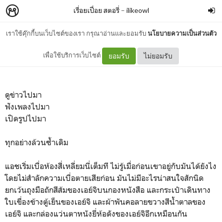
เรื่อยเปื่อย​ สตอรี่
–
ilikeowl
เราใช้คุ๊กกี้บนเว็บไซต์ของเรา กรุณาอ่านและยอมรับ
นโยบายความเป็นส่วนตัว
Tournante (Ash/Eiji)
เพื่อใช้บริการเว็บไซต์
ยอมรับ
ไม่ยอมรับ
ดูข่าวไปมา
ฟังเพลงไปมา
เปิดรูปไปมา
ทุกอย่างล้วนซ้ำเดิม
แอชเริ่มเบื่อห้องสี่เหลี่ยมนี่เต็มที ไม่รู้เมื่อก่อนเขาอยู่กับมันได้ยังไง
โดยไม่สำลักความเบื่อตายเสียก่อน มันไม่มีอะไรน่าสนใจสักนิด
ยกเว้นถุงมือถักสีส้มของเอย์จิบนกองหนังสือ และกระเป๋าเดินทาง
ใบเขื่องข้างตู้เย็นของเอย์จิ และผ้าพันคอลายขวางสีน้ำตาลของ
เอย์จิ และกล่องแว่นตาหนังยี่ห้อดังของเอย์จิอีกเหมือนกัน