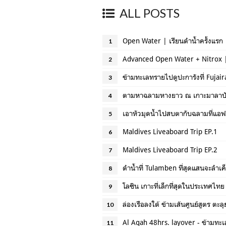
ALL POSTS
Open Water | เรียนดำน้ำครั้งแรก | 
1
Advanced Open Water + Nitrox
2
ข้ามทะเลทรายไปดูปะการังที่ Fujair
3
ตามหาฉลามหางยาว ณ เกาะมาลาปั
4
เอาหัวมุดน้ำไปสบตากับฉลามที่แอฟร
5
Maldives Liveaboard Trip EP.1
6
Maldives Liveaboard Trip EP.2
7
ดำน้ำที่ Tulamben ที่สุดแสนจะลำเ
8
โลซิน เกาะที่เล็กที่สุดในประเทศไทย
9
ล่องเรือลงใต้ ข้ามเส้นศูนย์สูตร ต
10
Al Aqah 48hrs. layover - ข้ามทะ
11