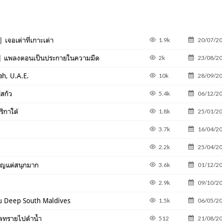
เจอเต่าที่เกาะเต่า
1.9k
20/07/2
 | แพลงตอนเป็นประกายในความมืด
2k
23/08/2
ah, U.A.E.
10k
28/09/2
สกัว
5.4k
06/12/2
ิกาใต้
1.8k
25/01/2
3.7k
16/04/2
2.2k
25/04/2
ค็ญแต่สนุกมาก
3.6k
01/12/2
2.9k
09/10/2
ะลุย Deep South Maldives
1.5k
06/05/2
เลทรายไปดำน้ำ
512
21/08/2