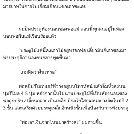
มารยาทในการไปเยี่ยมเยือนแขกเอาซะเลย
ผมปิดประตูห้องนอนของพ่อแม่ ตอนนี้ทุกคนอยู่ในห้อง
นอนพ่อกับแม่เรียบร้อยแล้ว
"ประตูไม้แค่นี้คงเอาไม่อยู่หรอกพ่อ เดี๋ยวมันก็เอาของมา
พังประตูอีก" น้องคนกลางพูดขึ้นมา
"เกมคิดว่างั้นเหรอ"
พ่อหยิบรีโมทแอร์ที่วางอยู่บนโทรทัศน์ แล้วจิ้มนิ้วลงบน
ปุ่มรีโมด 4-5 ปุ่ม หลังจากนั้นไม่นานประตูไม้ที่เป็นห้องนอนของ
พ่อถูกปรับเปลี่ยนกลายเป็นเหล็ก มีกลไกใส่กลอนอย่างอัตโนมัติ 2-
3 ชั้น และเสริมด้วยประตูเหล็กอีกหนึ่งชั้นเพื่อป้องกันการพังประตู
"พ่อเอาเงินจากไหนมาสร้างล่ะ" ผมถามขึ้น