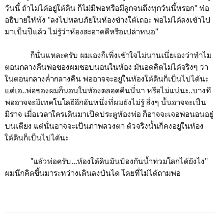
วันนี้ ถ้าไม่ได้อยู่ใต้ดิน ก็ไม่มีพ่อหรือมีลูกจนถึงทุกวันนี้หรอก" พ่อ
อธิบายให้ฟัง "ลงไปหลบภัยในห้องข้างใต้เถอะ พ่อไม่ได้ลงเข้าไป
มาเป็นปีแล้ว ไม่รู้ว่าห้องสะอาดดีหรือเปล่าหนอ"
ก็นั่นแหละครับ ผมเองก็เพิ่งเข้าใจไม่นานเนี่ยเองว่าทำไม
ตอนกลางคืนพ่อของผมชอบนอนในห้อง มันอดคิดไม่ได้จริงๆ ว่า
ในตอนกลางค่ำกลางคืน พ่ออาจจะอยู่ในห้องใต้ดินก็เป็นไปได้นะ
แต่เอ..พ่อของผมก็นอนในห้องตลอดคืนนี่นา หรือไม่แน่นะ..บางที
พ่ออาจจะมีเทคโนโลยีอีกอันหนึ่งที่ผมยังไม่รู้ สิ่งๆ นั้นอาจจะเป็น
มิราจ เมื่อเวลาใครเดินมาเปิดประตูห้องพ่อ ก็อาจจะเจอพ่อนอนอยู่
บนเตียง แต่นั่นอาจจะเป็นภาพลวงตา ตัวจริงนั้นก็คงอยู่ในห้อง
ใต้ดินก็เป็นไปได้นะ
"แล้วพ่อครับ...ห้องใต้ดินมันป้องกันน้ำท่วมโลกได้ยังไง"
ผมนึกคิดขึ้นมาระหว่างเดินลงบันได โดยที่ไม่ได้ถามพ่อ