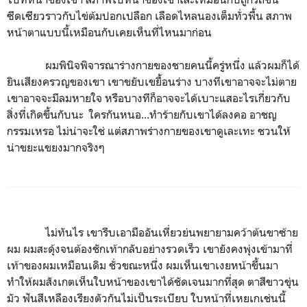
ซีดเซียวราวกับไข่ต้มปอกเปลือก เลือดไหลนองเต็มทั่วพื้น สภาพ
หน้าตาแบบนี้เหมือนกับเคยเห็นที่ไหนมาก่อน
ผมพินิจพิจารณาร่างกายของชายคนนี้ครู่หนึ่ง แล้วผมก็ได้
ยินเสียงครวญของเขา เขาขยับเขยื้อนร่าง บางทีเขาอาจจะไม่ตาย
เขาอาจจะมีลมหายใจ หรือบางทีก็อาจจะได้เบาะแสอะไรเกี่ยวกับ
สิ่งที่เกิดขึ้นกับนะ ใครกันหนอ...ทำร้ายกับเขาได้ลงคอ อาชญ
กรรมเหรอ ไม่น่าจะใช่ แต่สภาพร่างกายของเขาดูเละเทะ ชวนให้
น่าขยะแขยงมากจริงๆ
ไม่ทันไร เขารีบเอามืออันเหี่ยวย่นพยายามคว้าต้นขาซ้าย
ผม ผมสะดุ้งจนต้องชักเท้ากลับอย่างรวดเร็ว เขายังคงพุ่งเข้ามาที่
เท้าของผมเหมือนเดิม ชั่วขณะหนึ่ง ผมเห็นเขาเงยหน้าขึ้นมา
ทำให้ผมสังเกตเห็นใบหน้าของเขาได้ชัดเจนมากที่สุด ตาสีขาวขุ่น
มัว ฟันสีเหลืองเรียงตัวกันไม่เป็นระเบียบ ใบหน้าที่เหยเกเช่นนี้