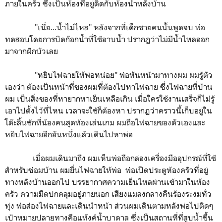
ภายในครัว ซึ่งเป็นห้องที่อยู่ติดกับห้องน้ำหลังบ้าน
"เนี่ย...น้ำไม่ไหล" หลังจากที่เด็กชายคนนั้นพูดจบ พ่อ
ทดสอบโดยการบิดก๊อกน้ำที่ใช้อาบน้ำ ปรากฏว่าไม่มีน้ำไหลออก
มาจากฝักบัวเลย
"หยิบไฟฉายให้พ่อหน่อย" พ่อหันหน้ามาทางผม ผมรู้ตัว
เองว่า ต้องเป็นหน้าที่ของผมที่ต้องไปหาไฟฉาย ซึ่งไฟฉายที่บ้าน
ผม เป็นสิ่งของที่หายากหาเย็นเหลือเกิน เมื่อใครใช้งานเสร็จก็ไม่รู้
เอาไปตั้งไว้ที่ไหน เวลาจะใช้ก็ต้องหา ปรากฏว่าคราวนี้เก็บอยู่ใน
โต๊ะลิ้นชักที่น้องคนสุดท้องเล่นเกม ผมถือไฟฉายของตัวเองและ
หยิบไฟฉายอีกอันหนึ่งแล้วเดินไปหาพ่อ
เมื่อผมเดินมาถึง ผมเห็นพ่อถือกล่องเครื่องมืออุปกรณ์ที่ใช้
สำหรับซ่อมบ้าน ผมยื่นไฟฉายให้พ่อ พ่อเปิดประตูห้องครัวที่อยู่
ทางหลังบ้านออกไป บรรยากาศความเย็นไหลผ่านเข้ามาในห้อง
ครัว ความมืดปกคลุมอยู่ภายนอก เสียงแมลงกลางคืนร้องระงมทั่ว
ทุ่ง พ่อส่องไฟฉายและเดินนำหน้า ส่วนผมเดินตามหลังพ่อไปติดๆ
เป้าหมายปลายทางคือแท๊งค์น้ำบาดาล ซึ่งเป็นสถานที่ที่สูบน้ำขึ้น