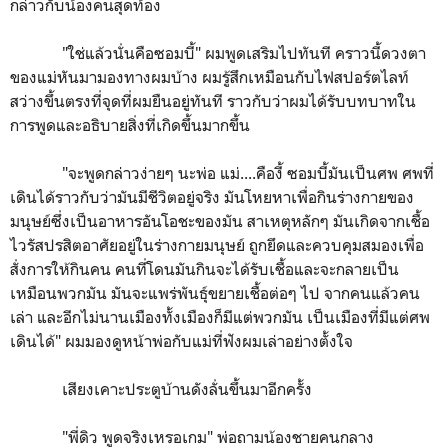
กล่าวกับน้องคนสุดท้อง
"ใช่แล้วนั่นคือซอมบี้" ผมพูดเสริมไปทันที คราวนี้ดวงตา
ของแม่หันมามองทางผมบ้าง ผมรู้สึกเหมือนกับไฟสปอร์ตไลท์
สว่างขึ้นตรงที่จุดที่ผมยืนอยู่ทันที ราวกับว่าผมได้รับบทบาทใน
การพูดและอธิบายสิ่งที่เกิดขึ้นมากขึ้น
"จะพูดกล่าวง่ายๆ นะพ่อ แม่....คืองี้ ซอมบี้มันเป็นศพ ศพที่
เดินได้ราวกับว่ามันมีชีวิตอยู่จริง มันโหยหาเพื่อกินร่างกายของ
มนุษย์ซึ่งเป็นอาหารอันโอชะของมัน สาเหตุหลักๆ มันเกิดจากเชื้อ
ไวรัสปรสิตอาศัยอยู่ในร่างกายมนุษย์ ถูกยึดและควบคุมสมองเพื่อ
สั่งการให้กินคน คนที่โดนมันกินจะได้รับเชื้อและจะกลายเป็น
เหมือนพวกมัน มันจะแพร่พันธุ์ขยายเชื้อต่อๆ ไป จากคนแล้วคน
เล่า และอีกไม่นานเมืองทั้งเมืองก็มีแต่พวกมัน เป็นเมืองที่มีแต่ศพ
เดินได้" ผมมองดูหน้าพ่อกับแม่ที่ฟังผมเล่าอย่างตั้งใจ
เสียงเคาะประตูบ้านดังลั่นขึ้นมาอีกครั้ง
"พี่ดิว พูดจริงเหรอเกม" พ่อถามน้องชายคนกลาง