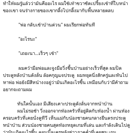
ทำให้ผมรู้แล้วว่ามันคืออะไร ผมใช้เท้าขวาซัดเปรี้ยงเข้าที่ใบหน้า
ของเขา จนร่างกายของเขากลิ้งไปกลิ้งมากับพื้นหลายตลบ
"พ่อ กลับเข้าบ้านด่วน" ผมเรียกพ่อทันที
"อะไรนะ"
"เถอะนา...เร็วๆ เข้า"
ผมคว้ามือพ่อและจูงมือวิ่งขึ้นบ้านอย่างเร็วที่สุด ผมปิด
ประตูหลังบ้านดังลั่น ล๊อคกุญแจประตู ผมหยุดนิ่งสักครู่และหันไป
หาพ่อ พ่อยังมีสีหน้างงอยู่ว่ามันเกิดอะไรขึ้น เหมือนกับว่ามีคำถาม
อยากจะถามผม
ทันใดนั้นเอง มีเสียงเคาะประตูดังลั่นจากหน้าบ้าน
ผมไม่รอช้า วิ่งออกจากห้องครัวที่อยู่ติดกับห้องน้ำ ผ่านห้อง
ครอบครัวที่เคยนั่งดูทีวี เห็นแม่กับน้องชายคนกลางยืนตรงประตู
หน้าบ้าน ส่วนน้องชายคนสุดท้องหยุดเกมที่เล่น และกำลังเดินไปดู
ว่ามันเกิดอะไรขึ้น ตอนนี้ละครหลังข่าวภาคค่ำที่เคยชม เกม