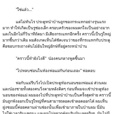
"ใช่แล้ว..."
แต่ไม่ทันไร ประตูหน้าบ้านถูกของกระแทกอย่างรุนแรง
มาก ทำให้เกิดเป็นรูช่องเล็ก ครอบครัวของผมตกใจเป็นอย่างมาก
และในอีกไม่กี่วินาทีถัดมา มีเสียงกระแทกอีกครั้ง คราวนี้เป็นรูใหญ่
มากขึ้นกว่าเดิม ผมสังเกตเห็นได้ชัดเจนว่าของที่กระแทกกับประตู
คือขอบกระถางต้นไม้อันใหญ่ยักษ์ที่อยู่ตรงหน้าบ้าน
"คราวนี้ทำยังไงดี" น้องคนกลางพูดขึ้นมา
"ไปหลบซ่อนในห้องพ่อแม่กันก่อนเถอะ" พ่อตอบ
พ่อกับแม่รีบวิ่งไปเปิดประตูห้องนอนของพ่อแม่ ส่วนผม
และน้องชายทั้งสองคนวิ่งตามหลังติดๆ ก่อนที่ผมจะเข้าประตูห้อง
นอนของพ่อแม่ ผมมองไปที่ประตูหน้าบ้านเป็นครั้งสุดท้าย คราวนี้
มันถูกพังออกเป็นรูใหญ่ที่คนสามารถลอดเข้าลอดออกได้ ผมเห็น
ฝูงซอมบี้ค่อยคลานผ่านช่องนั้นเพื่อเข้ามาภายในบ้านผม นี่มัน
ไม่ใช่เวลารับแขกนะ และผมไม่อยากต้อนรับมันเลยจริงๆ มันไม่มี