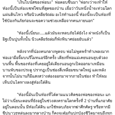
"เงินโบนัสของพ่อนะ" พ่อตอบขึ้นมา "พ่อกะว่าจะทำให้
ห้องนี้เป็นห้องเซฟโซนที่สุดของบ้าน เผื่อว่าวันหนึ่งน้ำจะท่วมโลก
แผ่นดินไหว หรือนิวเคลียร์ถล่ม อะไรทำนองนี้ ห้องนี้จะเป็นห้องที่
ใช้ป้องกันภัยก่อนจะขอความช่วยเหลือจากคนภายนอก"
"ห้องนี้เนี่ยนะ.....แล้วมันจะหลบภัยได้ยังไง ฝาผนังก็เป็น
อิฐเป็นปูนทั้งนั้น นิวเคลียร์ถล่มก็พังพินาศย่อยยับแล้ว"
หลังจากที่น้องคนกลางพูดจบ พ่อไม่พูดพร่ำทำเพลงมาก
พ่อเอามือจิ้มบนรีโมทแอร์อีกครั้ง เตียงที่พ่อแม่เคยนอนยุบตัวลง
บนพื้น พื้นของห้องที่เคยอยู่ใต้เตียงนอนถูกเปิดออกมาเหมือน
บานพับของประตู ปรากฏเป็นช่องสี่เหลี่ยมขนาดใหญ่ และหลัง
จากนั้นไม่นานก็มีแสงสว่างส่องออกมาจากภายในช่อง ทำให้ผม
เห็นบันไดทางลงสู่ห้องใต้ดิน
"ห้องนี้มันเป็นห้องที่ได้ตามแนวคิดของพ่อของพ่อนะ แก
โม้ว่าเนี่ยนะตอนที่ยังอยู่ในช่วงสงครามโลกครั้งที่ 2 บ้านที่แกอาศัย
อยู่ในตอนนั้น มีห้องใต้ดิน แกใช้หลบภัยจากฆ่าศึกศัตรู หรือหากมี
ขีปนาวุธหล่นลงมากลางบ้าน ก็คงจะคุ้มกันปกป้องชีวิตมาจนถึงทุก