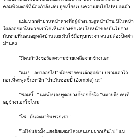
คอมพิวเตอร์ที่น้องกำลังเล่น ถูกเบี่ยงเบนความสนใจไปหมดแล้ว
แม่แหวกผ้าม่านหน้าต่างที่อยู่ข้างประตูหน้าบ้าน มีใบหน้า
โผล่ออกมาให้พวกเราได้เห็นอย่างชัดเจน ใบหน้าของมันไม่ต่าง
กับชายที่นอนอยู่หลังบ้านเลย มันใช้มือทุบกระจก จนแม่ต้องปิดผ้า
ม่านลง
"มีคนกำลังขอร้องความช่วยเหลือจากข้างนอก"
"แม่ !!...อย่าออกไป" น้องชายคนเล็กสุดห้ามปรามเอาไว้
ก่อนที่จะพูดขึ้นมาอีก "นั่นมันซอมบี้ (Zombie) นะ"
"ซอมบี้..." แม่ฟังน้องพูดอย่างตั้งอกตั้งใจ "หมายถึง คนที่
อยู่ข้างนอกใช่ไหม"
"ใช่...มันจะมากินพวกเรา "
"ไม่ใช่แล้วมั้ง...สงสัยแชมป์คงเล่นเกมมากเกินไป" แม่