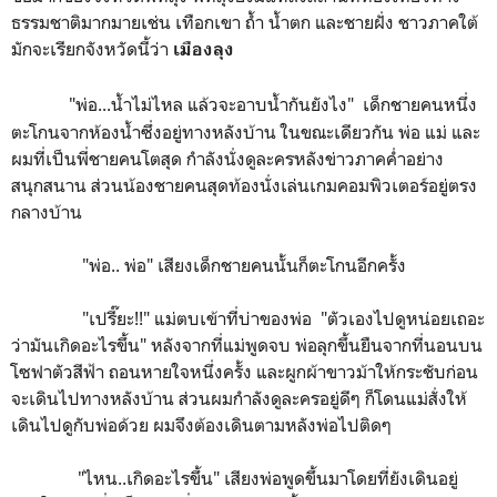
ธรรมชาติมากมายเช่น เทือกเขา ถ้ำ น้ำตก และชายฝั่ง ชาวภาคใต้
มักจะเรียกจังหวัดนี้ว่า
เมืองลุง
"พ่อ...น้ำไม่ไหล แล้วจะอาบน้ำกันยังไง" เด็กชายคนหนึ่ง
ตะโกนจากห้องน้ำซึ่งอยู่ทางหลังบ้าน ในขณะเดียวกัน พ่อ แม่ และ
ผมที่เป็นพี่ชายคนโตสุด กำลังนั่งดูละครหลังข่าวภาคค่ำอย่าง
สนุกสนาน ส่วนน้องชายคนสุดท้องนั่งเล่นเกมคอมพิวเตอร์อยู่ตรง
กลางบ้าน
"พ่อ.. พ่อ" เสียงเด็กชายคนนั้นก็ตะโกนอีกครั้ง
"เปรี๊ยะ!!" แม่ตบเข้าที่บ่าของพ่อ "ตัวเองไปดูหน่อยเถอะ
ว่ามันเกิดอะไรขึ้น" หลังจากที่แม่พูดจบ พ่อลุกขึ้นยืนจากที่นอนบน
โซฟาตัวสีฟ้า ถอนหายใจหนึ่งครั้ง และผูกผ้าขาวม้าให้กระชับก่อน
จะเดินไปทางหลังบ้าน ส่วนผมกำลังดูละครอยู่ดีๆ ก็โดนแม่สั่งให้
เดินไปดูกับพ่อด้วย ผมจึงต้องเดินตามหลังพ่อไปติดๆ
"ไหน..เกิดอะไรขึ้น" เสียงพ่อพูดขึ้นมาโดยที่ยังเดินอยู่