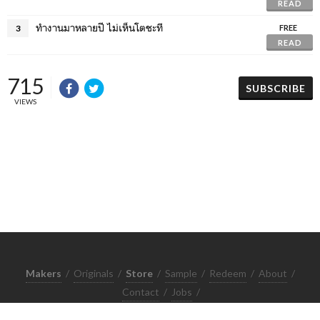
READ
ทำงานมาหลายปี ไม่เห็นโตชะที
3
FREE
READ
715
SUBSCRIBE
VIEWS
Makers
/
Originals
/
Store
/
Sample
/
Redeem
/
About
/
Contact
/
Jobs
/
Copyrights © 2015 All Rights Reserved by Minimore