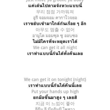
แค่เต้นไปตามจังหวะแบบนี้
우리 점점 가까워져
อูรี จอมจอม คากาโวจยอ
เราขยับเข้ามาใกล้กันเรื่อย ๆ อีก
아무도 멈출 수 없어
อามูโด มอมชุล ซู ออบซอ
ไม่มีใครที่จะหยุดเราได้
We can get it all night
เราทำแบบนี้กันได้ทั้งคืนเลย
We can get it on tonight (night)
เราทำแบบนี้กันได้คืนนี้เลย
Put your hands up high
ยกมือขึ้นมาสูง ๆ เลยสิ
지금 이 느낌이 좋아
จีกึม อี นึกกิมมี โชฮวา