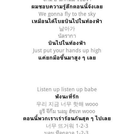
ผมชอบความรู้สึกตอนนี้จังเลย
We gonna fly to the sky
เหมือนได้โบยบินไปในท้องฟ้า
날아가
นัลรากา
บินไปในท้องฟ้า
Just put your hands up high
แค่ยกมือขึ้นมาสูง ๆ เลย
Listen up listen up babe
ฟังนะที่รัก
우리 지금 너무 핫해 wooo
อูรี จีกึม นอมู ฮัซเท wooo
ตอนนี้พวกเราเร่าร้อนกันสุด ๆ ไปเลย
너무 뜨거워 1-2-3
นอมู ทือกอวอ 1-2-3