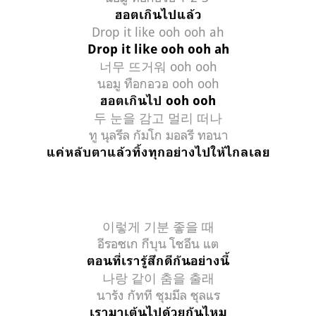
ฮอตเกินไปแล้ว
Drop it like ooh ooh ah
Drop it like ooh ooh ah
너무 뜨거워 ooh ooh
นอมู ทือกอวอ ooh ooh
ฮอตเกินไป ooh ooh
두 눈을 감고 멀리 떠나
ทู นุลรึล กัมโก มอลรี ทอนา
แค่หลับตาแล้วทิ้งทุกอย่างไปให้ไกลเลย
이렇게 기분 좋을 때
อีรอซเก กีบุน โชอึน แต
ตอนที่เรารู้สึกดีกันอย่างนี้
나랑 같이 춤을 출래
นารัง กัทที ชุมมึล ชุลแร
เรามาเต้นไปด้วยกันไหม