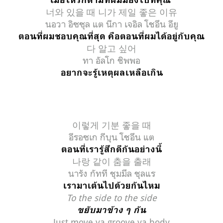
너와 있을 때 니가 제일 좋은 이유
นอวา อิซซุล แต นีกา เจอิล โชอึน อียู
ตอนที่ผมชอบคุณที่สุด คือตอนที่ผมได้อยู่กับคุณ
다 알고 싶어
ทา อัลโก ชิพพอ
อยากจะรู้เหตุผลเหลือเกิน
이렇게 기분 좋을 때
อีรอซเก กีบุน โชอึน แต
ตอนที่เรารู้สึกดีกันอย่างนี้
나랑 같이 춤을 출래
นารัง กัทที ชุมมึล ชุลแร
เรามาเต้นไปด้วยกันไหม
To the side to the side
ขยับมาข้าง ๆ กัน
Just move ya groove ya body