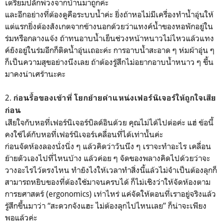
เตรียมปลั๊กพ่วงจากบ้านมาถูกค่ะ
และอีกอย่างที่ต้องดูคือระบบน้ำค่ะ ยิ่งถ้าหอไม่มีเครื่องทำน้ำอุ่นให้
แต่แรกยิ่งต้องสังเกตจากข้างนอกด้วยว่าแทงค์น้ำของหอพักอยู่ใน
ร่มหรือกลางแจ้ง ถ้าทนอาบน้ำเย็นช่วงหน้าหนาวไม่ไหวแล้วแทง
ค์ยังอยู่ในร่มอีกก็ติดน้ำอุ่นเถอะค่ะ การอาบน้ำสะอาด ๆ ห่มผ้าอุ่น ๆ
ก็เป็นความสุขอย่างนึงเลย ถ้าต้องรู้สึกไม่อยากอาบน้ำหนาว ๆ ขึ้น
มาคงน่าเศร้านะคะ
2.
ก่อนรื้อของเข้าที่ โยกย้ายตำแหน่งเฟอร์นิเจอร์ให้ถูกใจเสีย
ก่อน
เสียใจกับหอที่เฟอร์นิเจอร์บิลด์อินด้วย คุณไม่ได้ไปต่อค่ะ แฮ่ ข้อนี้
คงใช้ได้กับหอที่เฟอร์นิเจอร์เคลื่อนที่ได้เท่านั้นค่ะ
ก่อนจัดห้องลองนั่งนิ่ง ๆ แล้วคิดว่าวันนึง ๆ เราจะทำอะไร เคลื่อน
ย้ายตัวเองไปที่ไหนบ้าง แล้วค่อย ๆ จัดของพลางคิดไปด้วยว่าจะ
วางอะไรไว้ตรงไหน ทำยังไงให้เวลาทำสิ่งนี้แล้วไม่จำเป็นต้องลุกก็
สามารถหยิบของที่ต้องใช้มาจนครบได้ ก็ไม่เชิงว่าให้จัดห้องตาม
การยศาสตร์ (ergonomics) เท่าไหร่ แค่จัดให้ตอนที่เราอยู่จริงแล้ว
รู้สึกขึ้นมาว่า “สะดวกจังแฮะ ไม่ต้องลุกไปไหนเลย” ก็น่าจะเพียง
พอแล้วค่ะ