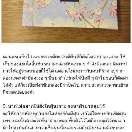
ตอนแรกเก็บไว้เพราะสวยดีค่ะ วันดีคืนดีก็คิดได้ว่าน่าจะเอามาใช้
เก็บของแยกใส่ลิ้นชัก ขนาดกล่องมันแบน ๆ กำลังดีเลยค่ะ ติดเทป
กาวให้อยู่ทรงหน่อยก็ใช้ได้ แต่อาจไม่เหมาะกับคนที่รำคาญฝาก
ล่องนะคะ ฝามันจะงอ ๆ ขึ้นมาถ้าไม่กดให้ปิดดี ๆ ถ้าไม่ชอบก็ตัดฝา
ได้ค่ะ แต่ก็จะเสียฟังก์ชันกล่องมีฝาปิดไป ความสะดวกเวลาขนย้าย
ก็จะลดน้อยลงค่ะ
5.
หากไม่อยากให้สิ่งใดฝุ่นเกาะ จงหาผ้ามาคลุมไว้
ต่อให้กวาดห้องทุกวันยังไงห้องก็ยังมีฝุ่น เราไม่ใช่คนขยันเช็ดฝุ่น
เพราะฉะนั้นถ้าอะไรที่หาผ้ามาคลุมพื้นผิวไว้ได้ก็จะคลุมไว้ค่ะ เอา
ผ้าไปสะบัดมันง่ายกว่าเช็ดฝุ่นนี่เนอะ รวมถึงเตียงนอนด้วยนะคะ