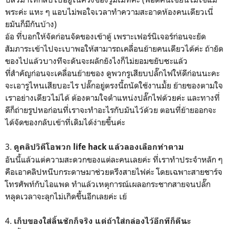
พระค่ะ แหะ ๆ แอบไม่พอใจเวลาทำความสะอาดห้องคนเดียวเนี่
ยมันก็มีกันบ้าง)
อ้อ ที่บอกให้จัดก่อนจัดของเข้าตู้ เพราะเฟอร์นิเจอร์ก่อนจะยัด
สัมภาระเข้าไปจะเบาพอให้สามารถเคลื่อนย้ายคนเดียวได้ค่ะ ถ้ายัด
ของไปแล้วบางทีจะดันจะผลักยังไงก็ไม่ยอมขยับซะแล้ว
ที่สำคัญก่อนจะเคลื่อนย้ายของ ดูพวกรูเสียบปลั๊กไฟให้ดีก่อนนะคะ
จะเอารูไหนเสียบอะไร ปลั๊กอยู่ตรงนี้ถนัดใช้งานมั้ย ย้ายของตามใจ
เราอย่างเดียวไม่ได้ ต้องตามใจตำแหน่งปลั๊กไฟด้วยค่ะ และทางที่
ดีก็ถ่ายรูปหอก่อนที่เราจะทำอะไรกับมันไว้ด้วย ตอนที่ย้ายออกจะ
ได้จัดของกลับเข้าที่เดิมได้ง่ายขึ้นค่ะ
3.
ดูคลิปวิดีโอพวก life hack แล้วลองเลือกทำตาม
อันนี้แล้วแต่ความสะดวกของแต่ละคนเลยค่ะ ที่เราทำประจำหลัก ๆ
คือเอาคลิปหนีบกระดาษมาช่วยตรึงสายไฟค่ะ โดยเฉพาะสายชาร์จ
โทรศัพท์กับไอแพด ทำแล้วเหตุการณ์เผลอกระชากสายจนปลั๊ก
หลุดเวลาจะลุกไม่เกิดขึ้นอีกเลยค่ะ เย้
4.
เก็บของใส่ลิ้นชักก็จริง แต่ถ้าใส่กล่องไว้อีกทีก็ดีนะ