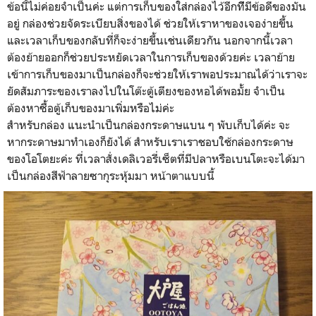
ข้อนี้ไม่ค่อยจำเป็นค่ะ แต่การเก็บของใส่กล่องไว้อีกทีีมีข้อดีของมัน
อยู่ กล่องช่วยจัดระเบียบสิ่งของได้ ช่วยให้เราหาของเจอง่ายขึ้น
และเวลาเก็บของกลับที่ก็จะง่ายขึ้นเช่นเดียวกัน นอกจากนี้เวลา
ต้องย้ายออกก็ช่วยประหยัดเวลาในการเก็บของด้วยค่ะ เวลาย้าย
เข้าการเก็บของมาเป็นกล่องก็จะช่วยให้เราพอประมาณได้ว่าเราจะ
ยัดสัมภาระของเราลงไปในโต๊ะตู้เตียงของหอได้พอมั้ย จำเป็น
ต้องหาซื้อตู้เก็บของมาเพิ่มหรือไม่ค่ะ
สำหรับกล่อง แนะนำเป็นกล่องกระดาษแบน ๆ พับเก็บได้ค่ะ จะ
หากระดาษมาทำเองก็ยังได้ สำหรับเราเราชอบใช้กล่องกระดาษ
ของโอโตยะค่ะ ที่เวลาสั่งเดลิเวอรี่เซ็ตที่มีปลาหรือเบนโตะจะได้มา
เป็นกล่องสีฟ้าลายซากุระหุ้มมา หน้าตาแบบนี้