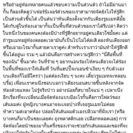
หรือถ้าอยู่ห้องหลายคนแล้วชอบความเป็นส่วนตัว ถ้าไม่มีม่านมา
กั้น ก็ลองคิดดูว่าเฟอร์นิเจอร์ส่วนของเราสามารถจัดยังไงให้รู้สึก
เป็นส่วนตัวขึ้นได้ เป็นต้นว่าหันเตียงตั้งฉากกับเตียงรูมเมทดีมั้ย
โต๊ะกับตู้ในห้องเอามากั้นเป็นพื้นที่ส่วนตัวของเราได้รึเปล่า คิดว่า
ในหนึ่งวันของคนคงต้องมีบ้างที่รู้สึกอยากอยู่คนเดียวใช่มั้ยคะ แต่
ถ้ารูมเมทอยู่ห้องตลอดเวลามันก็เป็นไปไม่ได้ล่ะสิ ลองหันเตียงออก
หรือเอาอะไรมากั้นสายตาเราดูค่ะ สำหรับเราเราว่ามันทำให้รู้สึกดี
ขึ้นได้อยู่นะ รวม ๆ แล้วมันคือการสร้างความรู้สึกว่า “นี่คือพื้นที่
ของฉัน” ขึ้นมาค่ะ
วันที่ร้าย ๆ อยากนอนร้องไห้คนเดียวจะได้ร้อง
ในพื้นที่ของเราให้เต็มที่ วันที่แฮปปี้จะนอนขำเงียบ ๆ กับตัวเอง
บนเตียงก็ไม่มีใครว่า (แต่ต้องเงียบ ๆ นะคะ เดี๋ยวรูมเมทจะหลอน
บรื๋อ) เพื่อนเราคนนึงชอบบอกว่าเตียงนอนสบายขึ้นหลังจากจัด
ห้องด้วยแหละ ไม่รู้จริงป่าว อย่างน้อยก็สบายใจแน่ ๆ เปลาะนึง
อีกเรื่องที่จะเปลี่ยนเมื่อจัดห้องแบบมีอะไรกั้นคือการโฟลว์ของ
เส้นผมค่ะ ผู้หญิงบางคนอาจจะเจอบ้างที่เจอรูมเมทไม่ค่อย
ทำความสะอาดห้อง ปล่อยให้เส้นผมตัวเองปลิวมาที่ฝั่งเรา (หรือ
บางคนก็มาเป็นขยะเลยค่ะ ถุงพลาสติกเอย เปลือกหลอดเอย) การ
จัดห้องโดยนำของมากั้นครึ่งของเราจะช่วยกักเส้นผมและของที่จะ
ปลิวมาให้กลับไปอยู่ในครึ่งของรูมเมทค่ะ (พอดีคนเขียนไม่ใช่แม่