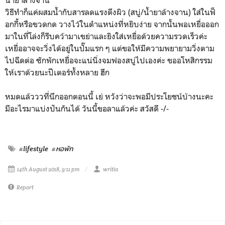
วิธีทำก็แค่ผสมน้ำกับสารลดแรงตึงผิว (สบู่/น้ำยาล้างจาน) ใส่ในฟ็
อกกี้หรือขวดกด วางไว้ในตำแหน่งที่หยิบง่าย จากนั้นพอเหยื่อออก
มาในที่โล่งก็รีบคว้ามาเขย่าและยิงใส่เหยื่อด้วยความรวดเร็วค่ะ
เหยื่ออาจจะวิ่งได้อยู่ในปั๊มแรก ๆ แต่ขอให้มีความพยายามวิ่งตาม
ไปฉีดต่อ ซักพักเหยื่อจะแน่นิ่งจมฟองสบู่ไปเองค่ะ ขออโหสิกรรม
ให้เราด้วยนะปีเตอร์ทั้งหลาย ฮึก
หมดแล้วววที่นึกออกตอนนี้ เย่ หวังว่าจะพอมีประโยชน์บ้างนะคะ
มีอะไรมาแบ่งปันกันได้ วันนี้ขอลาแล้วค่ะ สวัสดี -/-
#lifestyle
#หอพัก
14th August 2018, 9:11 pm
writia
Report