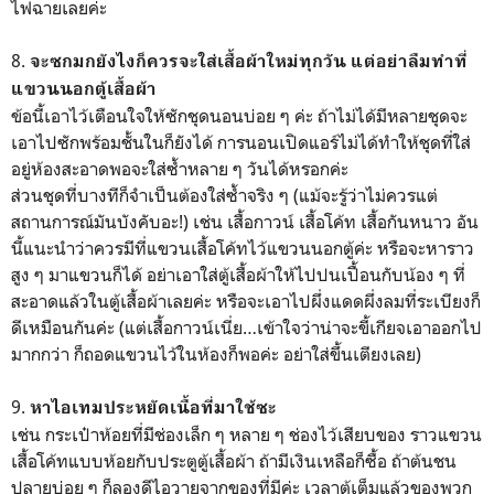
ไฟฉายเลยค่ะ
8.
จะซกมกยังไงก็ควรจะใส่เสื้อผ้าใหม่ทุกวัน แต่อย่าลืมทำที่
แขวนนอกตู้เสื้อผ้า
ข้อนี้เอาไว้เตือนใจให้ซักชุดนอนบ่อย ๆ ค่ะ ถ้าไม่ได้มีหลายชุดจะ
เอาไปซักพร้อมชั้นในก็ยังได้ การนอนเปิดแอร์ไม่ได้ทำให้ชุดที่ใส่
อยู่ห้องสะอาดพอจะใส่ซ้ำหลาย ๆ วันได้หรอกค่ะ
ส่วนชุดที่บางทีก็จำเป็นต้องใส่ซ้ำจริง ๆ (แม้จะรู้ว่าไม่ควรแต่
สถานการณ์มันบังคับอะ!) เช่น เสื้อกาวน์ เสื้อโค้ท เสื้อกันหนาว อัน
นี้แนะนำว่าควรมีที่แขวนเสื้อโค้ทไว้แขวนนอกตู้ค่ะ หรือจะหาราว
สูง ๆ มาแขวนก็ได้ อย่าเอาใส่ตู้เสื้อผ้าให้ไปปนเปื้อนกับน้อง ๆ ที่
สะอาดแล้วในตู้เสื้อผ้าเลยค่ะ หรือจะเอาไปผึ่งแดดผึ่งลมที่ระเบียงก็
ดีเหมือนกันค่ะ (แต่เสื้อกาวน์เนี่ย…เข้าใจว่าน่าจะขี้เกียจเอาออกไป
มากกว่า ก็ถอดแขวนไว้ในห้องก็พอค่ะ อย่าใส่ขึ้นเตียงเลย)
9.
หาไอเทมประหยัดเนื้อที่มาใช้ซะ
เช่น กระเป๋าห้อยที่มีช่องเล็ก ๆ หลาย ๆ ช่องไว้เสียบของ ราวแขวน
เสื้อโค้ทแบบห้อยกับประตูตู้เสื้อผ้า
ถ้ามีเงินเหลือก็ซื้อ ถ้าต้นชน
ปลายบ่อย ๆ ก็ลองดีไอวายจากของที่มีค่ะ เวลาตู้เต็มแล้วของพวก