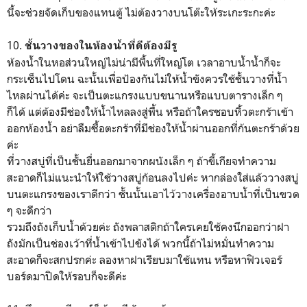
นี้จะช่วยจัดเก็บของแทนตู้ ไม่ต้องวางบนโต๊ะให้ระเกะระกะค่ะ
10.
ชั้นวางของในห้องน้ำที่ดีต้องมีรู
ห้องน้ำในหอส่วนใหญ่ไม่น่ามีพื้นที่ใหญ่โต เวลาอาบน้ำน้ำก็จะ
กระเซ็นไปโดน ฉะนั้นเพื่อป้องกันไม่ให้น้ำขังควรใช้ชั้นวางที่น้ำ
ไหลผ่านได้ค่ะ
จะเป็นตะแกรงแบบขนานหรือแบบตารางเล็ก ๆ
ก็ได้ แต่ต้องมีช่องให้น้ำไหลลงสู่พื้น
หรือถ้าใครชอบหิ้วตะกร้าเข้า
ออกห้องน้ำ อย่าลืมซื้อตะกร้าที่มีช่องให้น้ำผ่านออกที่ก้นตะกร้าด้วย
ค่ะ
ที่วางสบู่ที่เป็นชั้นยื่นออกมาจากผนังเล็ก ๆ ถ้าขี้เกียจทำความ
สะอาดก็ไม่แนะนำให้ใช้วางสบู่ก้อนลงไปค่ะ หากล่องใส่แล้ววางสบู่
บนตะแกรงของเราดีกว่า ชั้นนั้นเอาไว้วางเครื่องอาบน้ำที่เป็นขวด
ๆ จะดีกว่า
รวมถึงถังเก็บน้ำด้วยค่ะ ถังพลาสติกถ้าใครเคยใช้คงนึกออกว่าฝา
ถังมักเป็นช่องเว้าที่น้ำเข้าไปขังได้ พวกนี้ถ้าไม่หมั่นทำความ
สะอาดก็จะสกปรกค่ะ ลองหาฝาเรียบมาใช้แทน หรือหาฟิวเจอร์
บอร์ดมาปิดให้รอบก็จะดีค่ะ