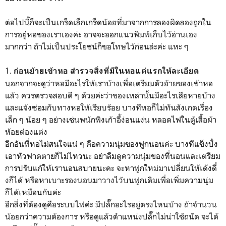
ต่อไปนี้ก็จะเป็นเกร็ดเล็กเกร็ดน้อยที่มาจากการลองผิดลองถูกใน
การอยู่หอของเราเองค่ะ อาจจะออกแนวพิมพ์เก็บไว้อ่านเอง
มากกว่า ถ้าไม่เป็นประโยชน์ก็ขอโทษไว้ก่อนล่ะค่ะ แหะ ๆ
1.
ก่อนย้ายเข้าหอ สำรวจสิ่งที่มีในหอแต่แรกให้ละเอียด
นอกจากจะดูว่าหอมีอะไรให้เราบ้างเพื่อเตรียมตัวย้ายของเข้าหอ
แล้ว ควรตรวจสอบดี ๆ ด้วยค่ะว่าของเหล่านั้นมีอะไรเสียหายบ้าง
และแจ้งซ่อมกับทางหอให้เรียบร้อย บางทีหอก็ไม่ทันสังเกตเรื่อง
เล็ก ๆ น้อย ๆ อย่างเช่นพนักพิงเก้าอี้ง่อนแง่น หลอดไฟในตู้เสื้อผ้า
ห้อยต่องแต่ง
อีกอันที่หอไม่สนใจแน่ ๆ คือความนุ่มของฟูกนอนค่ะ บางทีแข็งปั๋ง
เอาหัวฟาดตายก็ไม่ไหวนะ อย่าลืมดูความนุ่มของที่นอนและเตรียม
การปรับแก้ให้เรานอนสบายนะคะ จะหาฟูกใหม่มาเปลี่ยนให้เด้งดึ๋
งก็ได้ หรือหาเบาะรองนอนมาวางไว้บนฟูกเดิมเพื่อเพิ่มความนุ่ม
ก็ได้เหมือนกันค่ะ
อีกสิ่งที่ต้องดูคือระบบไฟค่ะ มีปลั๊กอะไรอยู่ตรงไหนบ้าง ถ้าจำนวน
น้อยกว่าความต้องการ หรือดูแล้วตำแหน่งปลั๊กไม่น่าใช้ถนัด จะได้