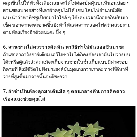
คลุมขึ้นไปให้ทั่วทั้งเตียงเลย จะได้ไม่ต้องปัดฝุ่นบนที่นอนบ่อย ๆ
ส่วนของบางอย่างที่เอาผ้าคลุมไม่ได้ เช่น โคมไฟอ่านหนังสือ
แนะนำว่าหาทิชชู่เปียกมาไว้ใกล้ ๆ โต๊ะค่ะ เวลานึกออกก็หยิบมา
เช็ด นอกจากจะสะอาดขึ้นยังทำให้แสงจากหลอดไฟสว่างสวยงาม
ตามท้องเรื่องอีกด้วยนะคะ ปิ๊ง ๆ
6.
จานชามไม่ควรวางติดพื้น หาวิธีทำให้มันลอยขึ้นมาซะ
ถ้าเสกคาถาวิงการ์เดียม เลวีโอซาไม่ได้ก็คงต้องเอามันไปวางบน
โต๊ะหรือตู้แล้วล่ะค่ะ แม้จะเก็บจานชามในชั้นเก็บแบบมีฝาครอบ
ก็ตามที สิ่งมีชีวิตไม่พึงประสงค์มันมุดเก่งกว่าเราค่ะ ทางที่ดีหาที่
วางที่สูงขึ้นมาจากพื้นจะดีซะกว่า
7.
ถ้าจำเป็นต้องลุกมาเดินมืด ๆ ตอนกลางคืน การติดดาว
เรืองแสงช่วยคุณได้