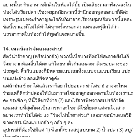
อย่างนี้นะ กินอาหารมีกลิ่นในห้องได้มั้ย เปิดเสียงเวลาฟังเพลงใน
ห้องได้หรือเปล่า เรื่องหยุมหยิมพวกนี้ถ้านึกออกพูดออกมาก็ดีค่ะ
เพราะรูมเมทจะรำคาญอะไรกันก็มาจากเรื่องหยุมหยิมพวกนี้แหละ
ข้อนี้เราเองก็ไม่ได้ทำได้ทุกครั้งหรอกค่ะ แต่พอจะรู้สึกได้ว่า
บรรยากาศในห้องถ้าได้พูดกันจะสบายขึ้น
14.
เทคนิคกำจัดแมลงสาบ!
สัตว์น่ารำคาญ (หรือน่ากลัว) พวกนี้เนี่ยบางทีต่อให้สะอาดยังไงก็
วิ่งมาจากห้องอื่นได้ค่ะ แก้โดยหาคิ้วกันแมลงมาติดขอบล่างของ
ประตูค่ะ คิ้วกันแมลงก็มีหลายแบบเลยทั้งแบบขนแบบเรียบ แปะ
บนแปะล่าง ลองเสิร์ชหาดูค่ะ
แต่ถ้ามันเข้ามาได้แล้วเราก็อย่าไปยอมค่ะ ฆ่าได้ฆ่า! อาจจะโหด
ร้ายแต่ก็ดีกว่าปล่อยให้มันมาวางไข่ออกลูกออกหลานในห้องเรานะ
คะ กระซิก ๆ ทีนี้วิธีฆ่าที่ง่าย (?) และไร้สารพิษจากสเปรย์กำจัด
แมลงสาบที่สุดก็คงเป็นการหาอะไรมาตีใช่มั้ยคะ แต่คนใจเสาะ
อย่างเราทำไม่ได้ค่ะ แง *ร้องไห้น้ำตาท่วม* เลยมาขอนำเสนอวิธี
ฆาตกรรมน้องแบบกล้า ๆ กลัว ๆ ค่ะ
อุปกรณ์ที่ต้องใช้มีแค่ 1) ฟ็อกกี้/ขวดสบู่แบบกด 2) น้ำเปล่า 3) สบู่/
น้ำยาล้างจาน