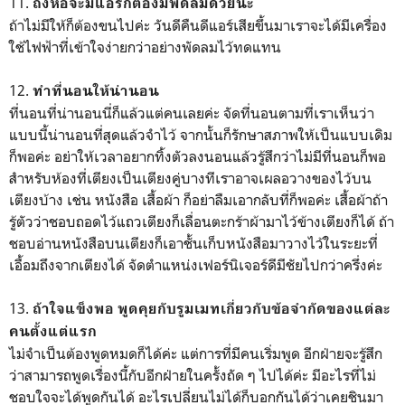
11.
ถึงหอจะมีแอร์ก็ต้องมีพัดลมด้วยนะ
ถ้าไม่มีให้ก็ต้องขนไปค่ะ วันดีคืนดีแอร์เสียขึ้นมาเราจะได้มีเครื่อง
ใช้ไฟฟ้าที่เข้าใจง่ายกว่าอย่างพัดลมไว้ทดแทน
12.
ทำที่นอนให้น่านอน
ที่นอนที่น่านอนนี่ก็แล้วแต่คนเลยค่ะ จัดที่นอนตามที่เราเห็นว่า
แบบนี้น่านอนที่สุดแล้วจำไว้ จากนั้นก็รักษาสภาพให้เป็นแบบเดิม
ก็พอค่ะ อย่าให้เวลาอยากทิ้งตัวลงนอนแล้วรู้สึกว่าไม่มีที่นอนก็พอ
สำหรับห้องที่เตียงเป็นเตียงคู่บางทีเราอาจเผลอวางของไว้บน
เตียงบ้าง เช่น หนังสือ เสื้อผ้า ก็อย่าลืมเอากลับที่ก็พอค่ะ เสื้อผ้าถ้า
รู้ตัวว่าชอบถอดไว้แถวเตียงก็เลื่อนตะกร้าผ้ามาไว้ข้างเตียงก็ได้ ถ้า
ชอบอ่านหนังสือบนเตียงก็เอาชั้นเก็บหนังสือมาวางไว้ในระยะที่
เอื้อมถึงจากเตียงได้ จัดตำแหน่งเฟอร์นิเจอร์ดีมีชัยไปกว่าครึ่งค่ะ
13.
ถ้าใจแข็งพอ พูดคุยกับรูมเมทเกี่ยวกับข้อจำกัดของแต่ละ
คนตั้งแต่แรก
ไม่จำเป็นต้องพูดหมดก็ได้ค่ะ แต่การที่มีคนเริ่มพูด อีกฝ่ายจะรู้สึก
ว่าสามารถพูดเรื่องนี้กับอีกฝ่ายในครั้งถัด ๆ ไปได้ค่ะ มีอะไรที่ไม่
ชอบใจจะได้พูดกันได้ อะไรเปลี่ยนไม่ได้ก็บอกกันได้ว่าเคยชินมา