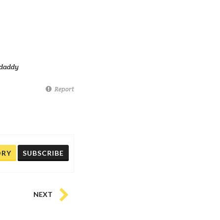
daddy
Report
ORY
SUBSCRIBE
NEXT