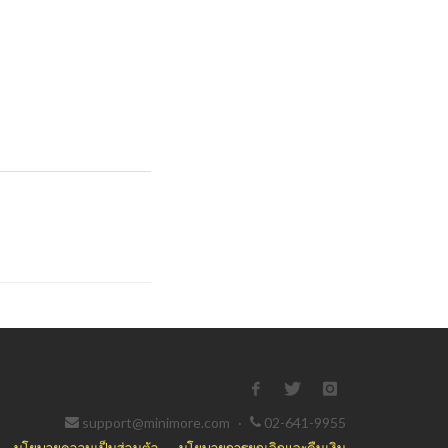
support@minimore.com
·
02-641-9955
นโยบายความเป็นส่วนตัว
·
นโยบายการยกเลิกและคืนเงิน