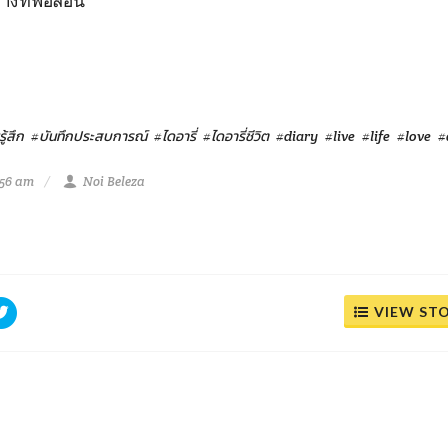
างที่พ่อสอน
ู้สึก
#บันทึกประสบการณ์
#ไดอารี่
#ไดอารี่ชีวิต
#diary
#live
#life
#love
#
:56 am
Noi Beleza
VIEW ST