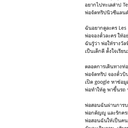
อยากไปทะเลส่าป T
พ่อจัดทริปนิวซีแลนด์ท
ฉันอยากดูละคร Les
พ่อจองตั๋วละคร ให้อย
ฉันรู้ว่า พ่อให้รางวั
เป็นเด็กดี ตั้งใจเรี
ตลอดการเดินทางท่อง
พ่อจัดทริป จองตั๋วบิ
เปิด google หาข้อมู
พ่อทำให้ดู พาขึ้นรถ 
พ่อสอนฉันผ่านการบอ
พ่อกตัญญู และรักค
พ่อสอนฉันให้เป็นคนดี