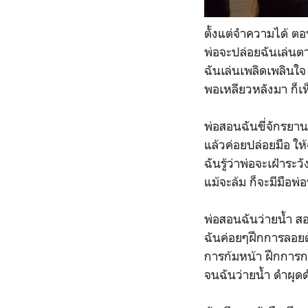
ตั้งแต่จำความได้ ต
พ่อจะปล่อยฉันเล่น
ฉันเล่นเพลิดเพลินใจ 
พอเหลียวหลังมา ก็เห็
พ่อสอนฉันขี่จักรยา
แล้วค่อยปล่อยมือ ให้
ฉันรู้ว่าพ่อจะเฝ้าระวั
แม้จะล้ม ก็จะมีมือพ่
พ่อสอนฉันว่ายน้ำ สอ
ฉันค่อยๆฝึกการลอยต
การก้มหน้า ฝึกการก
จนฉันว่ายน้ำ ดำผุดด