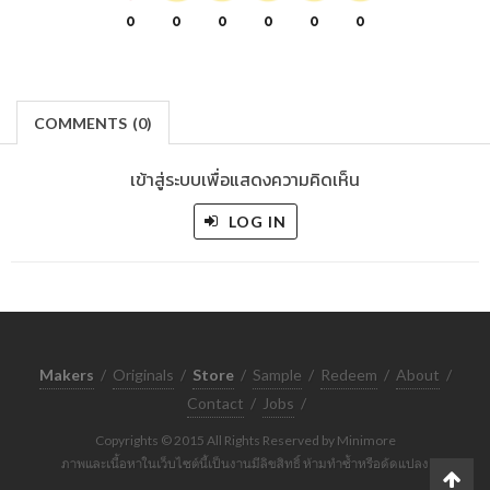
0
0
0
0
0
0
COMMENTS
(
0)
เข้าสู่ระบบเพื่อแสดงความคิดเห็น
LOG IN
Makers
/
Originals
/
Store
/
Sample
/
Redeem
/
About
/
Contact
/
Jobs
/
Copyrights © 2015 All Rights Reserved by Minimore
ภาพและเนื้อหาในเว็บไซต์นี้เป็นงานมีลิขสิทธิ์ ห้ามทำซ้ำหรือดัดแปลง