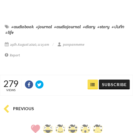
#audiobook
#journal
#audiojournal
#diary
#story
#บันทึก
#life
29th August 2020, 11:15 am
panpanmeme
Report
279
SUBSCRIBE
VIEWS
PREVIOUS