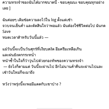
ความทรงจำของฉันได้มากขนาดนี้ - ขอบคุณนะ ขอบคุณทุกอย่าง
เลย ]
ฉันค่อยๆ เติมข้อความลงไว้ใน log ตั้งแต่เช้า
จวบจนเย็นค่ำ และตัดสินใจว่าพอแล้ว ฉันต้องใช้ชีวิตต่อไป ฉันกด
Save
หมดเวลาสำหรับวันนี้แล้ว —
แม้วันนี้จะเป็นวันศุกร์ที่เงียบสงัด อึมครึมเหลือเกิน
และฝนยังตกกระหน่ำ
หนำซ้ำในใจก็ว้าวุ่นไปด้วยกองทัพของความทรงจำ
— ยังไงก็ตามแต่ วันนี้จะผ่านไป อีกไม่นานค่ำคืนจะผ่านไปและ
เช้าวันใหม่ก็จะมาถึง
หวังว่าพรุ่งนี้จะพอมีแดดกับเขาบ้าง ?