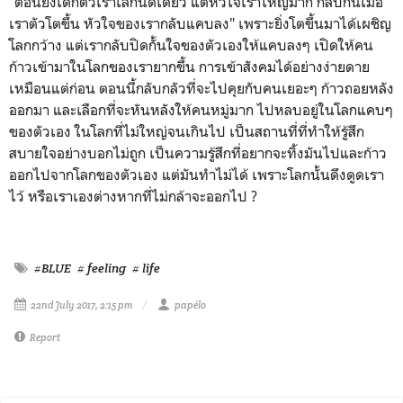
"ตอนยังเด็กตัวเราเล็กนิดเดียว แต่หัวใจเราใหญ่มาก กลับกันเมื่อ
เราตัวโตขึ้น หัวใจของเรากลับแคบลง" เพราะยิ่งโตขึ้นมาได้เผชิญ
โลกกว้าง แต่เรากลับปิดกั้นใจของตัวเองให้แคบลงๆ เปิดให้คน
ก้าวเข้ามาในโลกของเรายากขึ้น การเข้าสังคมได้อย่างง่ายดาย
เหมือนแต่ก่อน ตอนนี้กลับกลัวที่จะไปคุยกับคนเยอะๆ ก้าวถอยหลัง
ออกมา และเลือกที่จะหันหลังให้คนหมู่มาก ไปหลบอยู่ในโลกแคบๆ
ของตัวเอง ในโลกที่ไม่ใหญ่จนเกินไป เป็นสถานที่ที่ทำให้รู้สึก
สบายใจอย่างบอกไม่ถูก เป็นความรู้สึกที่อยากจะทิ้งมันไปและก้าว
ออกไปจากโลกของตัวเอง แต่มันทำไม่ได้ เพราะโลกนั้นดึงดูดเรา
ไว้ หรือเราเองต่างหากที่ไม่กล้าจะออกไป ?
#BLUE
# feeling
# life
22nd July 2017, 2:15 pm
papélo
Report