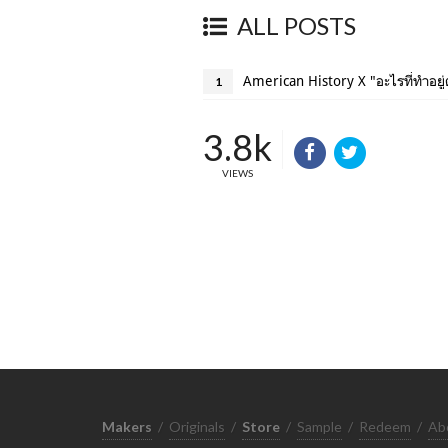
ALL POSTS
American History X "อะไรที่ทำอยู่ต
1
3.8k
VIEWS
Makers
/
Originals
/
Store
/
Sample
/
Redeem
/
Ab