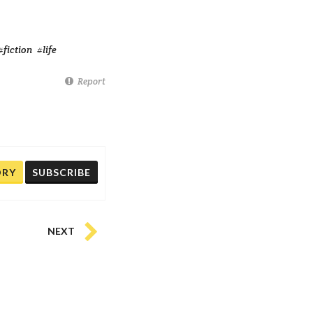
#fiction
#life
Report
ORY
SUBSCRIBE
NEXT