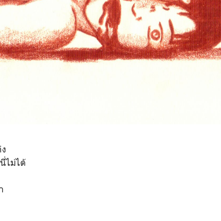
่ง
ี่ไม่ได้
า