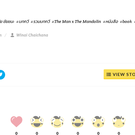
ัย ชัยชนะ
#บทกวี
#รวมบทกวี
#The Man x The Mandolin
#หนังสือ
#book
m
Winai Chaichana
VIEW ST
0
0
0
0
0
0