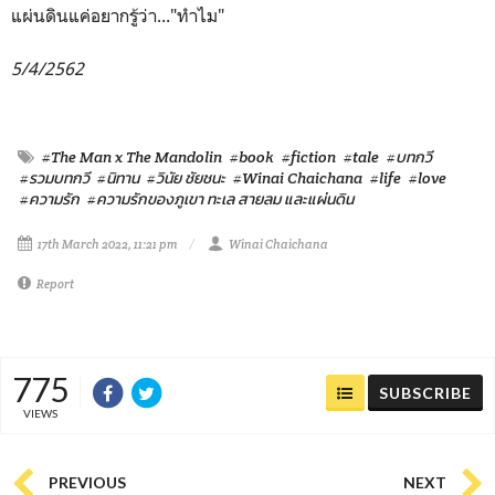
แผ่นดินแค่อยากรู้ว่า..."ทำไม"
5/4/2562
#The Man x The Mandolin
#book
#fiction
#tale
#บทกวี
#รวมบทกวี
#นิทาน
#วินัย ชัยชนะ
#Winai Chaichana
#life
#love
#ความรัก
#ความรักของภูเขา ทะเล สายลม และแผ่นดิน
17th March 2022, 11:21 pm
Winai Chaichana
Report
775
SUBSCRIBE
VIEWS
PREVIOUS
NEXT