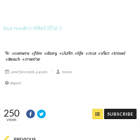
มันอาจจะดีกว่าที่คิดไว้ก็ได้ :)
#camera
#film
#diary
#บันทึก
#life
#ทะเล
#เที่ยว
#travel
#Beach
#ภาพถ่าย
22nd June 2018, 4:41 pm
nxxun
Report
250
SUBSCRIBE
VIEWS
PREVIOUS