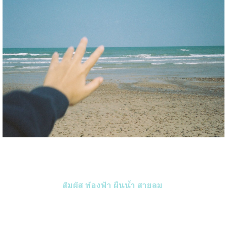
สัมผัส ท้องฟ้า ผืนน้ำ สายลม