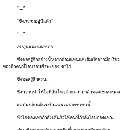
“....”
“
ซึงกวาน
อยู่นี่แล้ว”
“....”
อบอุ่นและปลอดภัย
ซึงชอลรู้สึกอย่างนั้นจากอ้อมแขนและสัมผัสจากมือเรียว
ของอีกคนที่โอบรอบศีรษะของเขาไว้
ซึงชอลรู้สึกสงบ...
ซึงกวานทำให้ใจที่สั่นไหวด้วยความกลัวของเขาสงบลง
แต่มันกลับเต้นระรัวแทนเพราะคนคนนี้
หัวใจของเขากำลังเต้นรัวให้คนที่กำลังโอบกอดเขา…
ก่อนซึงชอลจะค่อย ๆ ยกมือขึ้นสวมกอดอีกคนช้า ๆ