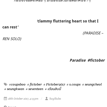
‘
clammy fluttering heart so that I
can rest
’
(
PARADISE
–
REN
SOLO
)
Paradise #fictober
#coupsboo
# fictober
# Fictober2017
# s.coups
# seungcheol
# seungkwan
# seventeen
# เดือนสิบนี้
18th October 2017, 4:13 pm
liuyiliuba