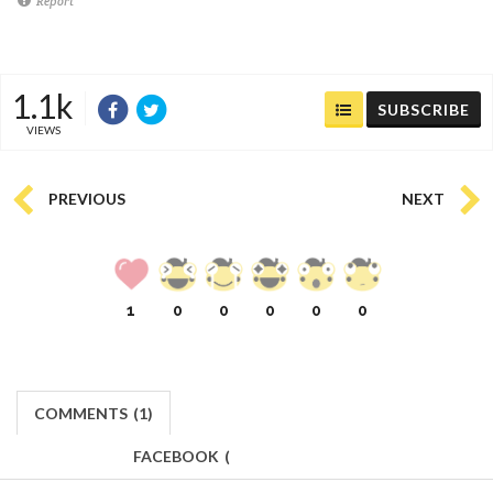
Report
1.1k
SUBSCRIBE
VIEWS
PREVIOUS
NEXT
1
0
0
0
0
0
COMMENTS
(
1)
FACEBOOK
(