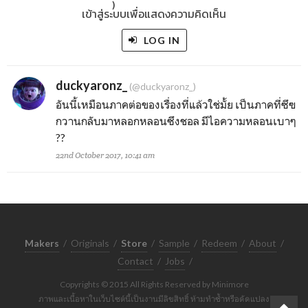
)
เข้าสู่ระบบเพื่อแสดงความคิดเห็น
LOG IN
duckyaronz_
(@duckyaronz_)
อันนี้เหมือนภาคต่อของเรื่องที่แล้วใช่มั้ย เป็นภาคที่ซึฃ
กวานกลับมาหลอกหลอนซึงชอล มีไอความหลอนเบาๆ
??
22nd October 2017, 10:41 am
Makers
/
Originals
/
Store
/
Sample
/
Redeem
/
About
/
Contact
/
Jobs
/
Copyrights © 2015 All Rights Reserved by Minimore
ภาพและเนื้อหาในเว็บไซต์นี้เป็นงานมีลิขสิทธิ์ ห้ามทำซ้ำหรือดัดแปลง