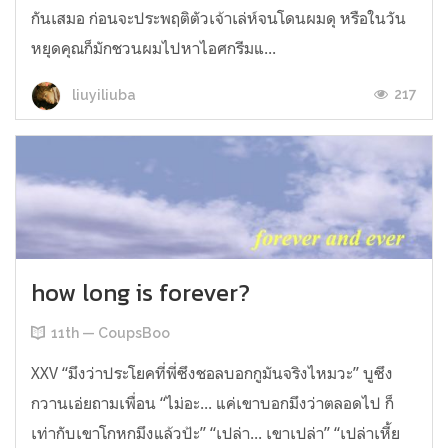
กันเสมอ ก่อนจะประพฤติตัวเจ้าเล่ห์จนโดนผมดุ หรือในวัน
หยุดคุณก็มักชวนผมไปหาไอศกรีมแ...
217
liuyiliuba
how long is forever?
11th — CoupsBoo
XXV “มึงว่าประโยคที่พี่ซึงชอลบอกกูมันจริงไหมวะ” บูซึง
กวานเอ่ยถามเพื่อน “ไม่อะ... แค่เขาบอกมึงว่าตลอดไป ก็
เท่ากับเขาโกหกมึงแล้วป้ะ” “เปล่า... เขาเปล่า” “เปล่าเหี้ย