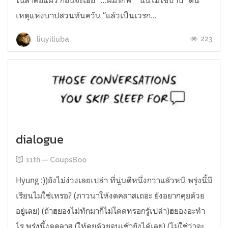
ในลำคอแผ่ว ก่อนจะเอ่ย “…ผมรักพี่” “นั่นไม่ใช่บาป” ต้น
เหตุแห่งบาปสวนทันควัน “แล้วเป็นเวรก...
223
liuyiliuba
dialogue
11th — CoupsBoo
Hyung :))ยังไม่ง่วงเลยเปล่า ที่นู่นตีหนึ่งกว่าแล้วหนิ พรุ่งนี้มี
เรียนไม่ใช่เหรอ? (ภาวนาให้งดคลาสเถอะ ยังอยากคุยด้วย
อยู่เลย) (ถ้าฮยองไม่ทักมาก็ไม่โดดหรอกรู้เปล่า)ฮยองอะทำ
ไร พรุ่งนี้งดคลาส (ให้คุยด้วยจนเช้ายังได้เลย) (ไม่ใช่ว่าจะ