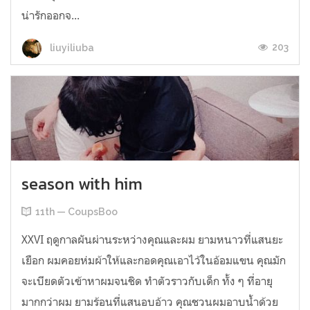
น่ารักออกจ...
203
liuyiliuba
season with him
11th — CoupsBoo
XXVI ฤดูกาลผันผ่านระหว่างคุณและผม ยามหนาวที่แสนยะ
เยือก ผมคอยห่มผ้าให้และกอดคุณเอาไว้ในอ้อมแขน คุณมัก
จะเบียดตัวเข้าหาผมจนชิด ทำตัวราวกับเด็ก ทั้ง ๆ ที่อายุ
มากกว่าผม ยามร้อนที่แสนอบอ้าว คุณชวนผมอาบน้ำด้วย