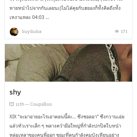
หายหน้าไปจากกันเลยนะ)ไม่ได้คุยกับฮยองก็ทั้งคิดถึงทั้ง
เหงาแหละ 04:03 ...
171
liuyiliuba
shy
11th — CoupsBoo
XIX “จะมาอายอะไรเอาตอนนี้ล่ะ… ซึงชอลอา” ซึงกวานเอ่ย
แล้วหัวเราะเล็ก ๆ พลางคว้ามือใหญ่ที่กำลังปกปิดใบหน้า
หล่อเหลาของคนพี่ออก ขณะที่ตนกำลังคุมบังเหียนอย่าง