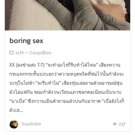
boring sex
11th — CoupsBoo
XX (ลงข้ามค่ะ T-T) “จะทำอะไรก็รีบทำได้ไหม” เสียงหวาน
กระแทกกระทั้นบ่งบอกว่าความหงุดหงิดที่ข่มไว้นั้นกำลังจะ
ปะทุในไม่ช้า “จะรีบทำไม” เสียงทุ้มเอ่ยถามด้วยอารมณ์ขุ่น
มัวไม่แพ้กัน ขณะกำลังวนเวียนแถวซอกคอเนียนเนิบนาบ
“น่าเบื่อ” ซึงกวานเมินคำถามแล้วบ่นกับอากาศ “เบื่อยังไงก็
ผัวเธ...
237
liuyiliuba