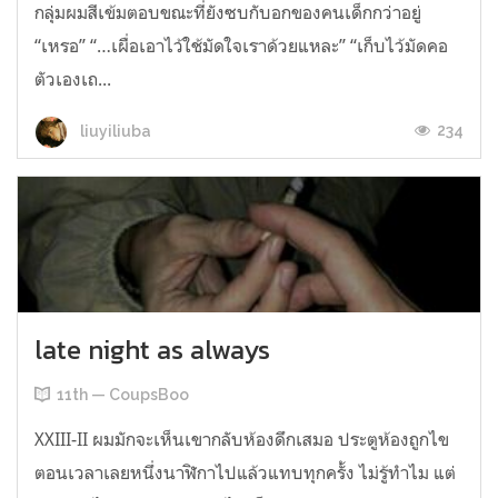
กลุ่มผมสีเข้มตอบขณะที่ยังซบกับอกของคนเด็กกว่าอยู่
“เหรอ” “…เผื่อเอาไว้ใช้มัดใจเราด้วยแหละ” “เก็บไว้มัดคอ
ตัวเองเถ...
234
liuyiliuba
late night as always
11th — CoupsBoo
XXIII-II ผมมักจะเห็นเขากลับห้องดึกเสมอ ประตูห้องถูกไข
ตอนเวลาเลยหนึ่งนาฬิกาไปแล้วแทบทุกครั้ง ไม่รู้ทำไม แต่