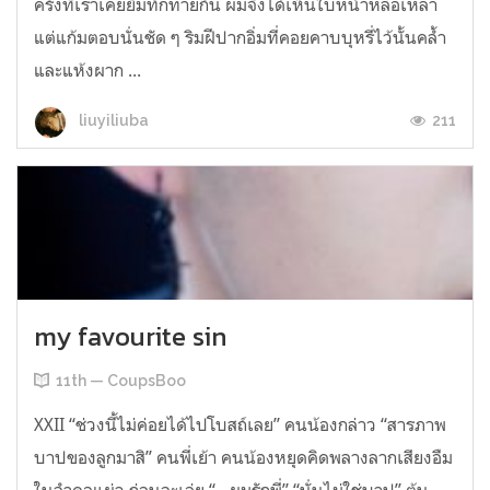
ครั้งที่เราเคยยิ้มทักทายกัน ผมจึงได้เห็นใบหน้าหล่อเหลา
แต่แก้มตอบนั่นชัด ๆ ริมฝีปากอิ่มที่คอยคาบบุหรี่ไว้นั้นคล้ำ
และแห้งผาก ...
211
liuyiliuba
my favourite sin
11th — CoupsBoo
XXII “ช่วงนี้ไม่ค่อยได้ไปโบสถ์เลย” คนน้องกล่าว “สารภาพ
บาปของลูกมาสิ” คนพี่เย้า คนน้องหยุดคิดพลางลากเสียงอืม