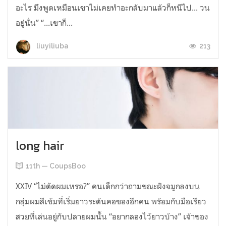
อะไร มึงพูดเหมือนเขาไม่เคยทำอะกลับมาแล้วก็หนีไป... วน
อยู่นั่น” “...เขาก็...
213
liuyiliuba
long hair
11th — CoupsBoo
XXIV “ไม่ตัดผมเหรอ?” คนเด็กกว่าถามขณะฝังจมูกลงบน
กลุ่มผมสีเข้มที่เริ่มยาวระต้นคอของอีกคน พร้อมกับมือเรียว
สวยที่เล่นอยู่กับปลายผมนั้น “อยากลองไว้ยาวบ้าง” เจ้าของ