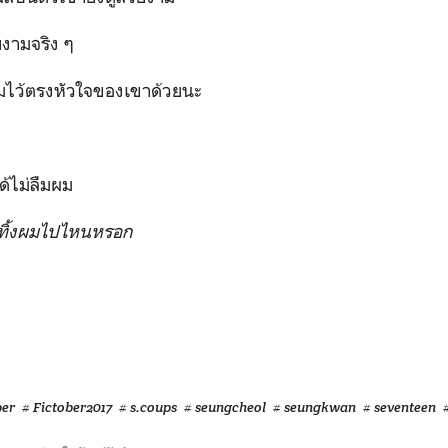
มจริง ๆ
้ตรงหัวใจของเขาด้วยนะ
'
ม่ลืมผม
าทิ้งผมไปไหนหรอก
ber
# Fictober2017
# s.coups
# seungcheol
# seungkwan
# seventeen