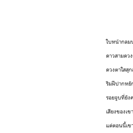
ใบหน้ากลมนว
ดาวสามดวงข้า
ดวงตาใสสุกส
ริมฝีปากหยักห
รอยจูบที่ยังคง
เสียงของเขาที่ดัง
แต่ตอนนี้เขาจ