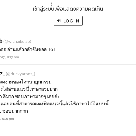
)
เข้าสู่ระบบเพื่อแสดงความคิดเห็น
LOG IN
b
(@wichaikulab)
ออออ อ่านแล้วกลัวซึงชอล ToT
17, 11:17 pm
z_
(@duckyaronz_)
ความงดงามของโศกนาฏกกรรม
ว่าจะได้อ่านแนวนี้ ภาษาสวยมาก
ลึก ดีมาก ชอบภาษามากๆ เลยค่ะ
ลยคนที่สามารถแต่งฟิคแนวนี้แล้วใช้ภาษาได้ดีแบบนี้
าย ชอบมากกกก
, 11:41 pm