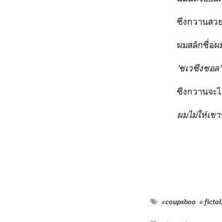
ซึงกวานสวยงา
ผมสลักชื่อผมไว
'ชเวซึงชอล
ซึงกวานจะได้ไ
ผมไม่ให้เข
#coupsboo
# ficto