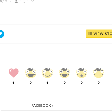
:56 pm
liuyiliuba
VIEW ST
1
0
1
0
0
0
FACEBOOK
(