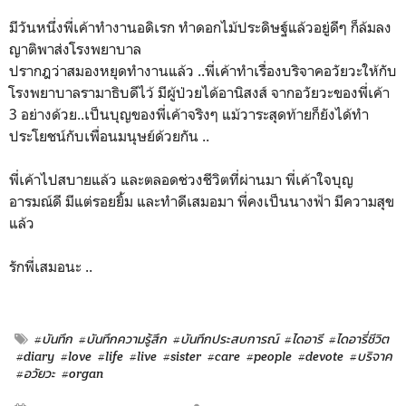
มีวันหนึ่งพี่เค้าทำงานอดิเรก ทำดอกไม้ประดิษฐ์แล้วอยู่ดีๆ ก็ล้มลง
ญาติพาส่งโรงพยาบาล
ปรากฎว่าสมองหยุดทำงานแล้ว ..พี่เค้าทำเรื่องบริจาคอวัยวะให้กับ
โรงพยาบาลรามาธิบดีไว้ มีผู้ป่วยได้อานิสงส์ จากอวัยวะของพี่เค้า
3 อย่างด้วย..เป็นบุญของพี่เค้าจริงๆ แม้วาระสุดท้ายก็ยังได้ทำ
ประโยชน์กับเพื่อนมนุษย์ด้วยกัน ..
พี่เค้าไปสบายแล้ว และตลอดช่วงชีวิตที่ผ่านมา พี่เค้าใจบุญ
อารมณ์ดี มีแต่รอยยิ้ม และทำดีเสมอมา พี่คงเป็นนางฟ้า มีความสุข
แล้ว
รักพี่เสมอนะ ..
#บันทึก
#บันทึกความรู้สึก
#บันทึกประสบการณ์
#ไดอารี
#ไดอารี่ชีวิต
#diary
#love
#life
#live
#sister
#care
#people
#devote
#บริจาค
#อวัยวะ
#organ