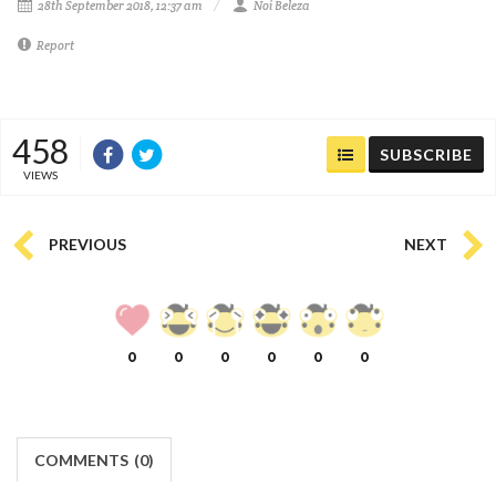
28th September 2018, 12:37 am
Noi Beleza
Report
458
SUBSCRIBE
VIEWS
PREVIOUS
NEXT
0
0
0
0
0
0
COMMENTS
(
0)