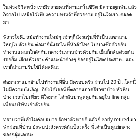
ในห้วงชีวิตหนึ่ง เรามีหลายคนทึ่ผ่านมาในชีวิต มีความผูกพัน แล้ว
ก็จากไป เหลือไว้เพียงความทรงจำที่สวยงาม อยู่ในใจเรา..ตลอด
มา
พี่สาวใจดี.. สมัยทำงานใหม่ๆ เช้าๆก็นั่งรถรุ่นพี่ที่เป็นเลขานาย
ใหญ่ไปด้วยกัน ต่อมาก็นั่งรถไฟที่หัวลำโพง ไปบางซื่อด้วยกัน
ทำงานแผนกใกล้ๆกัน กลางวันทานข้าวด้วยกัน เย็นก็กลับด้วยกัน
รอยยิ้ม เสียงหัวเราะ คำแนะนำต่างๆ ก้องอยู่ในโสตประสาท.. และ
เราก็นำมาปรับใช้ได้ผลดีนะ
ต่อมาเราแยกย้ายไปทำงานที่อื่น มีครอบครัว ผ่านไป 20 ปี ..โลกนี้
ไม่มีความบังเอิญ.. ก็ยังได้เจอพี่ที่ตลาดแถวศรีราชาบ้าง หัวหิน
บ้าง เวลาไปเที่ยว ดีใจมาก ได้กลับมาพูดคุยกัน อยู่ใน line กลุ่ม
เพื่อนบริษัทเก่าด้วยกัน
ทราบว่าพี่เค้าไม่ค่อยสบาย รักษาตัวหายดี แล้วก็ early retired มา
พักผ่อนที่บ้าน ยังพบปะสังสรรค์กันปีละครั้ง พี่เค้าเป็นศูนย์กลาง
ของกลุ่มเลยนะ